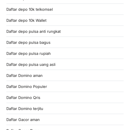
Daftar depo 10k telkomsel
Daftar depo 10k Wallet
Daftar depo pulsa anti rungkat
Daftar depo pulsa bagus
Daftar depo pulsa rupiah
Daftar depo pulsa uang asli
Daftar Domino aman
Daftar Domino Populer
Daftar Domino Qris
Daftar Domino terjitu
Daftar Gacor aman