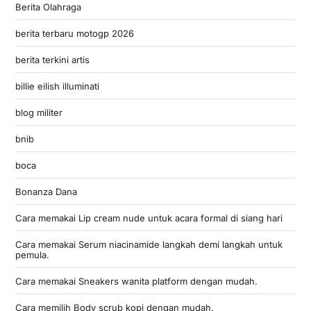
Berita Olahraga
berita terbaru motogp 2026
berita terkini artis
billie eilish illuminati
blog militer
bnib
boca
Bonanza Dana
Cara memakai Lip cream nude untuk acara formal di siang hari
Cara memakai Serum niacinamide langkah demi langkah untuk
pemula.
Cara memakai Sneakers wanita platform dengan mudah.
Cara memilih Body scrub kopi dengan mudah.