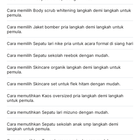
Cara memilih Body scrub whitening langkah demi langkah untuk
pemula.
Cara memilih Jaket bomber pria langkah demi langkah untuk
pemula.
Cara memilih Sepatu lari nike pria untuk acara formal di siang hari
Cara memilih Sepatu sekolah reebok dengan mudah.
Cara memilih Skincare organik langkah demi langkah untuk
pemula.
Cara memilih Skincare set untuk flek hitam dengan mudah.
Cara memutihkan Kaos oversized pria langkah demi langkah
untuk pemula.
Cara memutihkan Sepatu lari mizuno dengan mudah.
Cara memutihkan Sepatu sekolah anak smp langkah demi
langkah untuk pemula.