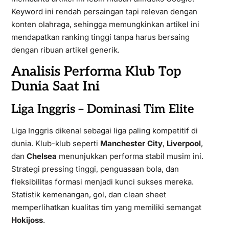
Keyword ini rendah persaingan tapi relevan dengan
konten olahraga, sehingga memungkinkan artikel ini
mendapatkan ranking tinggi tanpa harus bersaing
dengan ribuan artikel generik.
Analisis Performa Klub Top
Dunia Saat Ini
Liga Inggris – Dominasi Tim Elite
Liga Inggris dikenal sebagai liga paling kompetitif di
dunia. Klub-klub seperti
Manchester City
,
Liverpool
,
dan
Chelsea
menunjukkan performa stabil musim ini.
Strategi pressing tinggi, penguasaan bola, dan
fleksibilitas formasi menjadi kunci sukses mereka.
Statistik kemenangan, gol, dan clean sheet
memperlihatkan kualitas tim yang memiliki semangat
Hokijoss
.