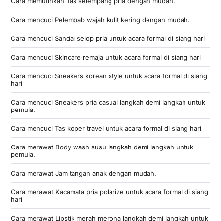
Cara memutihkan Tas selempang pria dengan mudah.
Cara mencuci Pelembab wajah kulit kering dengan mudah.
Cara mencuci Sandal selop pria untuk acara formal di siang hari
Cara mencuci Skincare remaja untuk acara formal di siang hari
Cara mencuci Sneakers korean style untuk acara formal di siang
hari
Cara mencuci Sneakers pria casual langkah demi langkah untuk
pemula.
Cara mencuci Tas koper travel untuk acara formal di siang hari
Cara merawat Body wash susu langkah demi langkah untuk
pemula.
Cara merawat Jam tangan anak dengan mudah.
Cara merawat Kacamata pria polarize untuk acara formal di siang
hari
Cara merawat Lipstik merah merona langkah demi langkah untuk