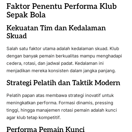
Faktor Penentu Performa Klub
Sepak Bola
Kekuatan Tim dan Kedalaman
Skuad
Salah satu faktor utama adalah kedalaman skuad. Klub
dengan banyak pemain berkualitas mampu menghadapi
cedera, rotasi, dan jadwal padat. Kedalaman ini
menjadikan mereka konsisten dalam jangka panjang.
Strategi Pelatih dan Taktik Modern
Pelatih papan atas membawa strategi inovatif untuk
meningkatkan performa. Formasi dinamis, pressing
tinggi, hingga manajemen rotasi pemain adalah kunci
agar klub tetap kompetitif.
Performa Pemain Kunci