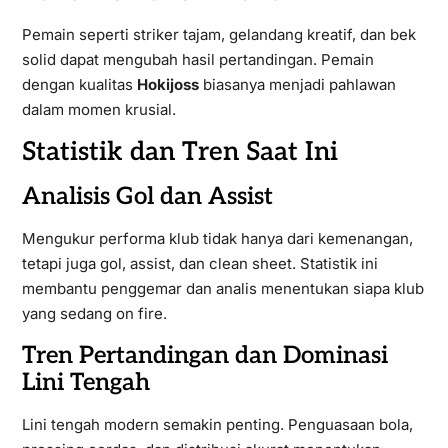
Pemain seperti striker tajam, gelandang kreatif, dan bek
solid dapat mengubah hasil pertandingan. Pemain
dengan kualitas
Hokijoss
biasanya menjadi pahlawan
dalam momen krusial.
Statistik dan Tren Saat Ini
Analisis Gol dan Assist
Mengukur performa klub tidak hanya dari kemenangan,
tetapi juga gol, assist, dan clean sheet. Statistik ini
membantu penggemar dan analis menentukan siapa klub
yang sedang on fire.
Tren Pertandingan dan Dominasi
Lini Tengah
Lini tengah modern semakin penting. Penguasaan bola,