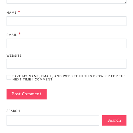
*
NAME
*
EMAIL
WEBSITE
SAVE MY NAME, EMAIL, AND WEBSITE IN THIS BROWSER FOR THE
NEXT TIME I COMMENT.
SEARCH
Search