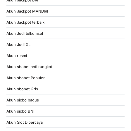
Akun Jackpot MANDIRI
Akun Jackpot terbaik
Akun Judi telkomsel
Akun Judi XL
Akun resmi
Akun sbobet anti rungkat
Akun sbobet Populer
Akun sbobet Qris
Akun sicbo bagus
Akun sicbo BNI
Akun Slot Dipercaya