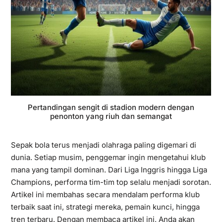
Pertandingan sengit di stadion modern dengan
penonton yang riuh dan semangat
Sepak bola terus menjadi olahraga paling digemari di
dunia. Setiap musim, penggemar ingin mengetahui klub
mana yang tampil dominan. Dari Liga Inggris hingga Liga
Champions, performa tim-tim top selalu menjadi sorotan.
Artikel ini membahas secara mendalam performa klub
terbaik saat ini, strategi mereka, pemain kunci, hingga
tren terbaru. Dengan membaca artikel ini, Anda akan