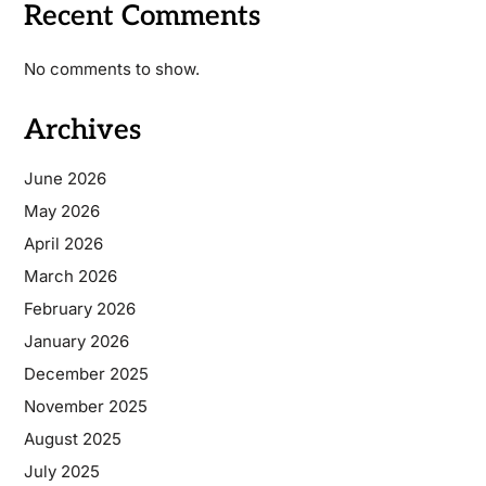
Recent Comments
No comments to show.
Archives
June 2026
May 2026
April 2026
March 2026
February 2026
January 2026
December 2025
November 2025
August 2025
July 2025