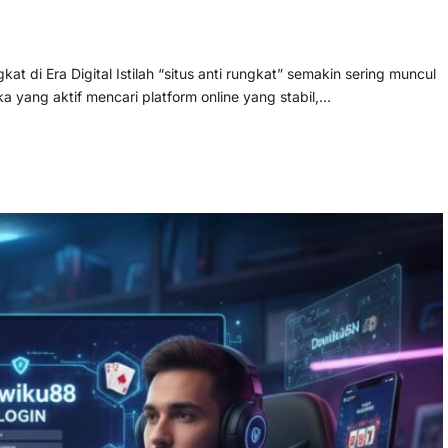
at di Era Digital Istilah “situs anti rungkat” semakin sering muncul
a yang aktif mencari platform online yang stabil,…