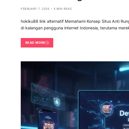
FEBRUARY 7, 2026
4 MIN READ
hokiku88 link alternatif Memahami Konsep Situs Anti Rungk
di kalangan pengguna internet Indonesia, terutama merek
READ MORE