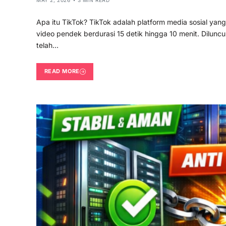
MAY 2, 2026
3 MIN READ
Apa itu TikTok? TikTok adalah platform media sosial
video pendek berdurasi 15 detik hingga 10 menit. Dilunc
telah…
READ MORE