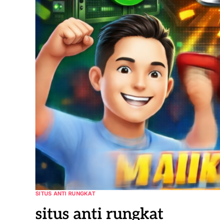
SITUS ANTI RUNGKAT
situs anti rungkat