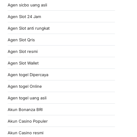
Agen sicbo uang asli
Agen Slot 24 Jam
Agen Slot anti rungkat
Agen Slot Qris
Agen Slot resmi
Agen Slot Wallet
Agen togel Dipercaya
Agen togel Online
Agen togel uang asli
Akun Bonanza BRI
Akun Casino Populer
Akun Casino resmi