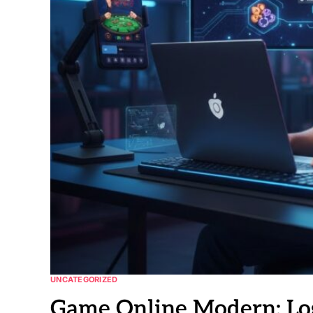
UNCATEGORIZED
Game Online Modern: Lo