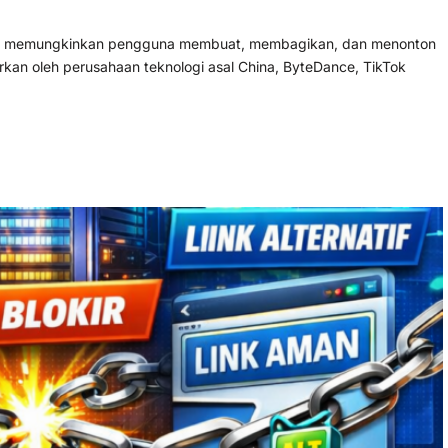
 yang memungkinkan pengguna membuat, membagikan, dan menonton
urkan oleh perusahaan teknologi asal China, ByteDance, TikTok