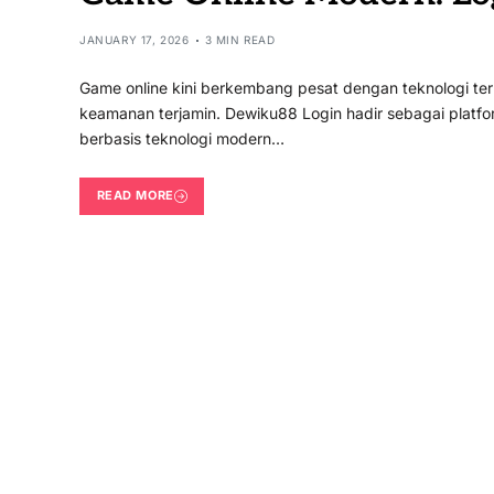
JANUARY 17, 2026
3 MIN READ
Game online kini berkembang pesat dengan teknologi terba
keamanan terjamin. Dewiku88 Login hadir sebagai platf
berbasis teknologi modern…
READ MORE