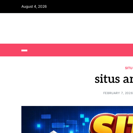
August 4, 2026
SITU
situs a
FEBRUARY 7, 2026