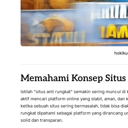
hokiku8
Memahami Konsep Situs A
Istilah “situs anti rungkat” semakin sering muncul d
aktif mencari platform online yang stabil, aman, dan
ketika sebuah situs sering bermasalah, tidak bisa dia
rungkat dipahami sebagai platform yang dirancang u
solid dan transparan.