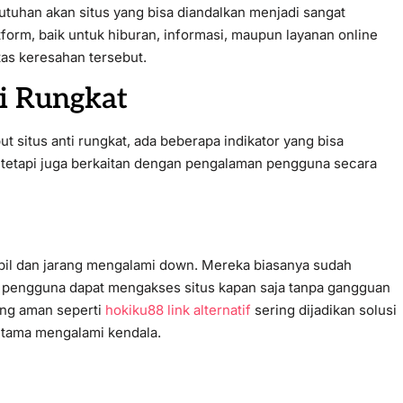
utuhan akan situs yang bisa diandalkan menjadi sangat
atform, baik untuk hiburan, informasi, maupun layanan online
tas keresahan tersebut.
ti Rungkat
 situs anti rungkat, ada beberapa indikator yang bisa
nis, tetapi juga berkaitan dengan pengalaman pengguna secara
abil dan jarang mengalami down. Mereka biasanya sudah
 pengguna dapat mengakses situs kapan saja tanpa gangguan
yang aman seperti
hokiku88 link alternatif
sering dijadikan solusi
utama mengalami kendala.