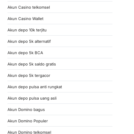
Akun Casino telkomsel
Akun Casino Wallet
Akun depo 10k terjitu
Akun depo 5k alternatif
Akun depo 5k BCA
Akun depo 5k saldo gratis
Akun depo 5k tergacor
Akun depo pulsa anti rungkat
Akun depo pulsa uang asli
Akun Domino bagus
Akun Domino Populer
Akun Domino telkomsel