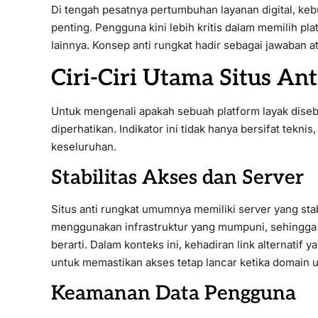
Di tengah pesatnya pertumbuhan layanan digital, keb
penting. Pengguna kini lebih kritis dalam memilih pl
lainnya. Konsep anti rungkat hadir sebagai jawaban a
Ciri-Ciri Utama Situs An
Untuk mengenali apakah sebuah platform layak disebut
diperhatikan. Indikator ini tidak hanya bersifat tek
keseluruhan.
Stabilitas Akses dan Server
Situs anti rungkat umumnya memiliki server yang st
menggunakan infrastruktur yang mumpuni, sehingga
berarti. Dalam konteks ini, kehadiran link alternatif 
untuk memastikan akses tetap lancar ketika domain 
Keamanan Data Pengguna