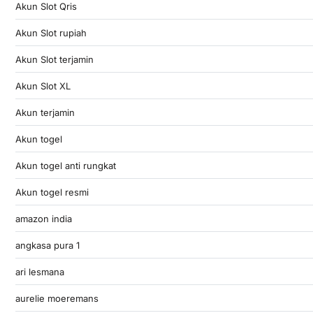
Akun Slot Qris
Akun Slot rupiah
Akun Slot terjamin
Akun Slot XL
Akun terjamin
Akun togel
Akun togel anti rungkat
Akun togel resmi
amazon india
angkasa pura 1
ari lesmana
aurelie moeremans