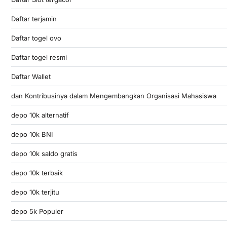
Daftar terjamin
Daftar togel ovo
Daftar togel resmi
Daftar Wallet
dan Kontribusinya dalam Mengembangkan Organisasi Mahasiswa
depo 10k alternatif
depo 10k BNI
depo 10k saldo gratis
depo 10k terbaik
depo 10k terjitu
depo 5k Populer