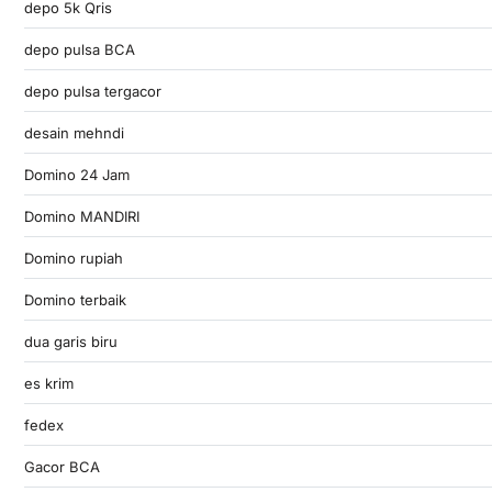
depo 5k Qris
depo pulsa BCA
depo pulsa tergacor
desain mehndi
Domino 24 Jam
Domino MANDIRI
Domino rupiah
Domino terbaik
dua garis biru
es krim
fedex
Gacor BCA