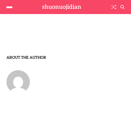
shuonuojidian
ABOUT THE AUTHOR