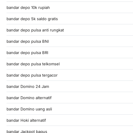
bandar depo 10k rupiah
bandar depo 5k saldo gratis
bandar depo pulsa anti rungkat
bandar depo pulsa BNI
bandar depo pulsa BRI
bandar depo pulsa telkomsel
bandar depo pulsa tergacor
bandar Domino 24 Jam
bandar Domino alternatif
bandar Domino uang asli
bandar Hoki alternatif
bandar Jackpot bagus