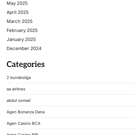
May 2025
April 2025
March 2025
February 2025
January 2025
December 2024
Categories
2 bundesliga
aa airlines
abdul somad
Agen Bonanza Dana
Agen Casino BCA
Agen Casino BRI