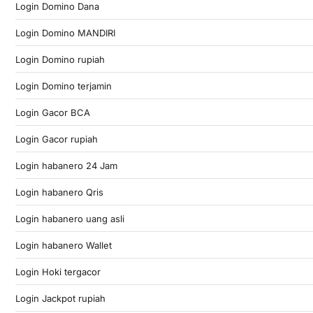
Login Domino Dana
Login Domino MANDIRI
Login Domino rupiah
Login Domino terjamin
Login Gacor BCA
Login Gacor rupiah
Login habanero 24 Jam
Login habanero Qris
Login habanero uang asli
Login habanero Wallet
Login Hoki tergacor
Login Jackpot rupiah