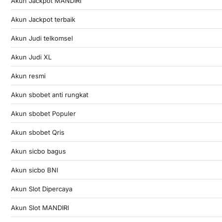
Akun Jackpot MANDIRI
Akun Jackpot terbaik
Akun Judi telkomsel
Akun Judi XL
Akun resmi
Akun sbobet anti rungkat
Akun sbobet Populer
Akun sbobet Qris
Akun sicbo bagus
Akun sicbo BNI
Akun Slot Dipercaya
Akun Slot MANDIRI