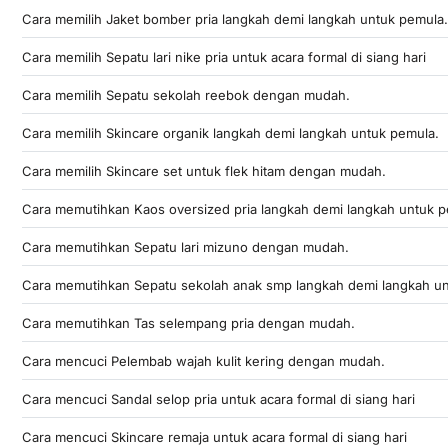
Cara memilih Jaket bomber pria langkah demi langkah untuk pemula.
Cara memilih Sepatu lari nike pria untuk acara formal di siang hari
Cara memilih Sepatu sekolah reebok dengan mudah.
Cara memilih Skincare organik langkah demi langkah untuk pemula.
Cara memilih Skincare set untuk flek hitam dengan mudah.
Cara memutihkan Kaos oversized pria langkah demi langkah untuk p
Cara memutihkan Sepatu lari mizuno dengan mudah.
Cara memutihkan Sepatu sekolah anak smp langkah demi langkah un
Cara memutihkan Tas selempang pria dengan mudah.
Cara mencuci Pelembab wajah kulit kering dengan mudah.
Cara mencuci Sandal selop pria untuk acara formal di siang hari
Cara mencuci Skincare remaja untuk acara formal di siang hari