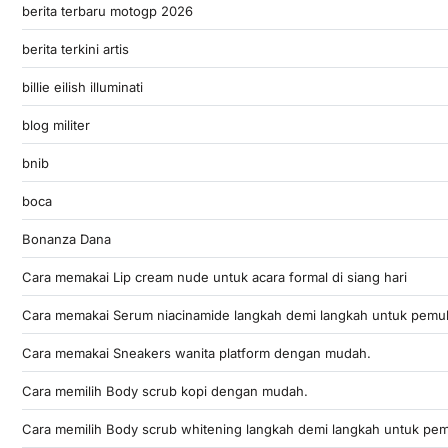
berita terbaru motogp 2026
berita terkini artis
billie eilish illuminati
blog militer
bnib
boca
Bonanza Dana
Cara memakai Lip cream nude untuk acara formal di siang hari
Cara memakai Serum niacinamide langkah demi langkah untuk pemul
Cara memakai Sneakers wanita platform dengan mudah.
Cara memilih Body scrub kopi dengan mudah.
Cara memilih Body scrub whitening langkah demi langkah untuk pem