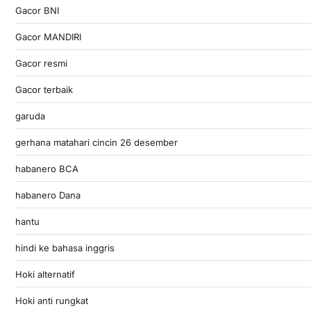
Gacor BNI
Gacor MANDIRI
Gacor resmi
Gacor terbaik
garuda
gerhana matahari cincin 26 desember
habanero BCA
habanero Dana
hantu
hindi ke bahasa inggris
Hoki alternatif
Hoki anti rungkat