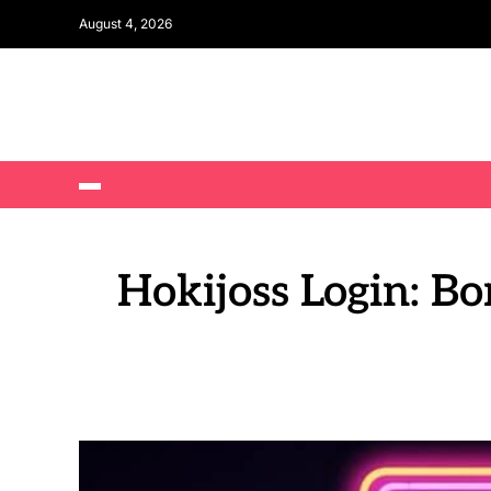
August 4, 2026
Hokijoss Login: B