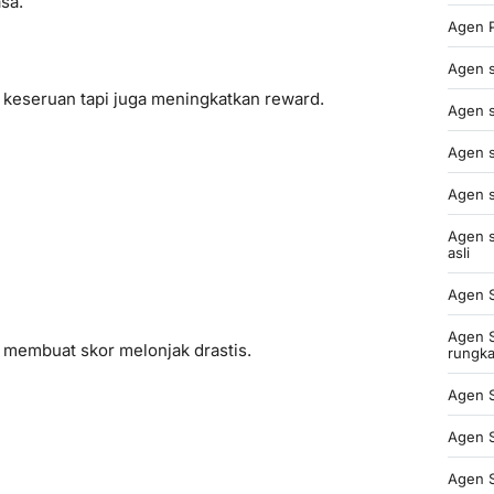
sa.
Agen 
Agen s
keseruan tapi juga meningkatkan reward.
Agen s
Agen s
Agen s
Agen s
asli
Agen S
Agen S
 membuat skor melonjak drastis.
rungka
Agen S
Agen S
Agen S