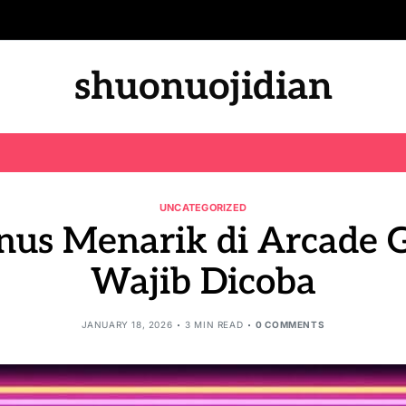
shuonuojidian
UNCATEGORIZED
onus Menarik di Arcade
Wajib Dicoba
JANUARY 18, 2026
3 MIN READ
0 COMMENTS