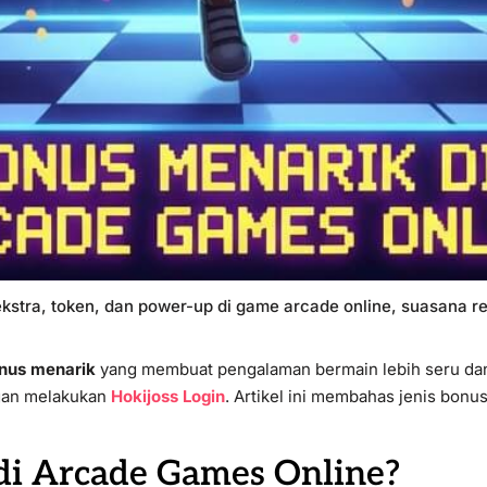
tra, token, dan power-up di game arcade online, suasana ret
nus menarik
yang membuat pengalaman bermain lebih seru da
ngan melakukan
Hokijoss Login
. Artikel ini membahas jenis bonu
di Arcade Games Online?