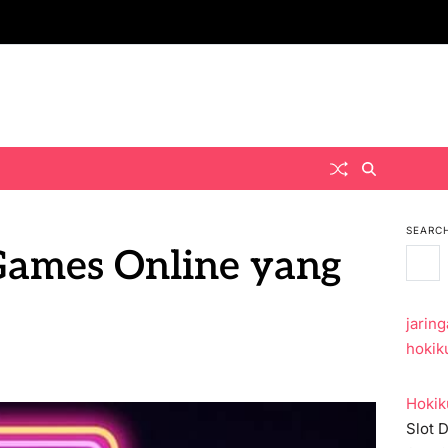
SEARC
 Games Online yang
jarin
hokik
Hokik
Slot D