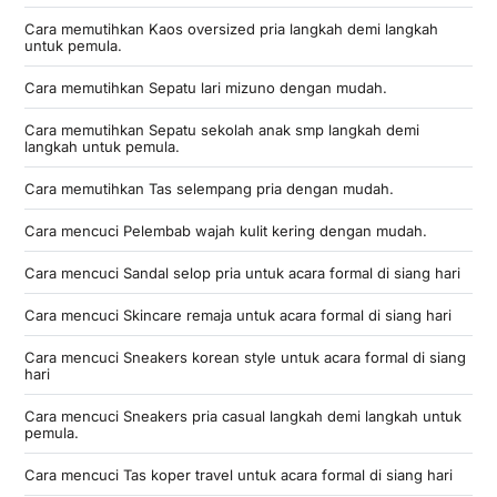
Cara memutihkan Kaos oversized pria langkah demi langkah
untuk pemula.
Cara memutihkan Sepatu lari mizuno dengan mudah.
Cara memutihkan Sepatu sekolah anak smp langkah demi
langkah untuk pemula.
Cara memutihkan Tas selempang pria dengan mudah.
Cara mencuci Pelembab wajah kulit kering dengan mudah.
Cara mencuci Sandal selop pria untuk acara formal di siang hari
Cara mencuci Skincare remaja untuk acara formal di siang hari
Cara mencuci Sneakers korean style untuk acara formal di siang
hari
Cara mencuci Sneakers pria casual langkah demi langkah untuk
pemula.
Cara mencuci Tas koper travel untuk acara formal di siang hari