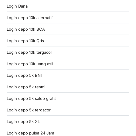
Login Dana
Login depo 10k alternatif
Login depo 10k BCA
Login depo 10k Qris
Login depo 10k tergacor
Login depo 10k uang asli
Login depo 5k BNI
Login depo 5k resmi
Login depo 5k saldo gratis
Login depo 5k tergacor
Login depo 5k XL
Login depo pulsa 24 Jam