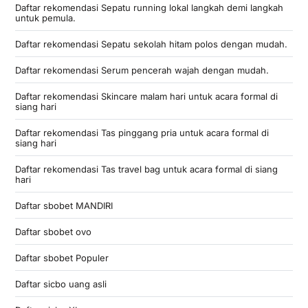
Daftar rekomendasi Sepatu running lokal langkah demi langkah
untuk pemula.
Daftar rekomendasi Sepatu sekolah hitam polos dengan mudah.
Daftar rekomendasi Serum pencerah wajah dengan mudah.
Daftar rekomendasi Skincare malam hari untuk acara formal di
siang hari
Daftar rekomendasi Tas pinggang pria untuk acara formal di
siang hari
Daftar rekomendasi Tas travel bag untuk acara formal di siang
hari
Daftar sbobet MANDIRI
Daftar sbobet ovo
Daftar sbobet Populer
Daftar sicbo uang asli