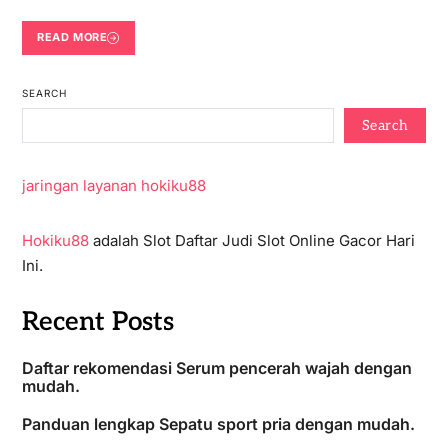
READ MORE
SEARCH
Search
jaringan layanan hokiku88
Hokiku88
adalah Slot Daftar Judi Slot Online Gacor Hari
Ini.
Recent Posts
Daftar rekomendasi Serum pencerah wajah dengan
mudah.
Panduan lengkap Sepatu sport pria dengan mudah.