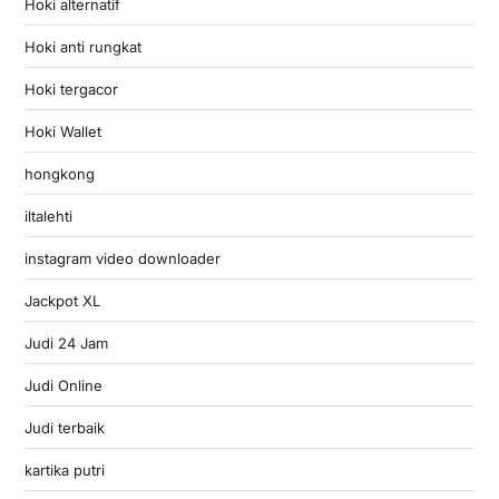
Hoki alternatif
Hoki anti rungkat
Hoki tergacor
Hoki Wallet
hongkong
iltalehti
instagram video downloader
Jackpot XL
Judi 24 Jam
Judi Online
Judi terbaik
kartika putri