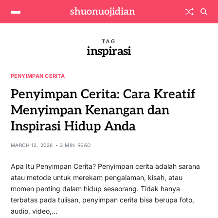
shuonuojidian
TAG
inspirasi
PENYIMPAN CERITA
Penyimpan Cerita: Cara Kreatif
Menyimpan Kenangan dan
Inspirasi Hidup Anda
MARCH 12, 2026
3 MIN READ
Apa Itu Penyimpan Cerita? Penyimpan cerita adalah sarana
atau metode untuk merekam pengalaman, kisah, atau
momen penting dalam hidup seseorang. Tidak hanya
terbatas pada tulisan, penyimpan cerita bisa berupa foto,
audio, video,…