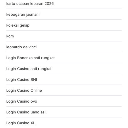
kartu ucapan lebaran 2026
kebugaran jasmani
koleksi gelap
kom
leonardo da vinci
Login Bonanza anti rungkat
Login Casino anti rungkat
Login Casino BNI
Login Casino Online
Login Casino ovo
Login Casino uang asli
Login Casino XL