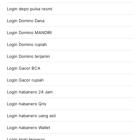
Login depo pulsa resmi
Login Domino Dana
Login Domino MANDIRI
Login Domino rupiah
Login Domino terjamin
Login Gacor BCA
Login Gacor rupiah
Login habanero 24 Jam
Login habanero Qris
Login habanero uang asli
Login habanero Wallet
Login Hoki tergacor