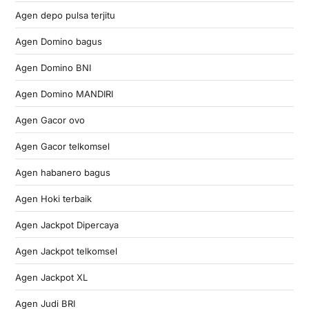
Agen depo pulsa terjitu
Agen Domino bagus
Agen Domino BNI
Agen Domino MANDIRI
Agen Gacor ovo
Agen Gacor telkomsel
Agen habanero bagus
Agen Hoki terbaik
Agen Jackpot Dipercaya
Agen Jackpot telkomsel
Agen Jackpot XL
Agen Judi BRI