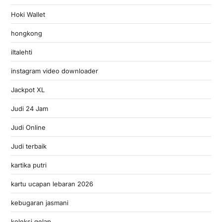
Hoki Wallet
hongkong
iltalehti
instagram video downloader
Jackpot XL
Judi 24 Jam
Judi Online
Judi terbaik
kartika putri
kartu ucapan lebaran 2026
kebugaran jasmani
koleksi gelap