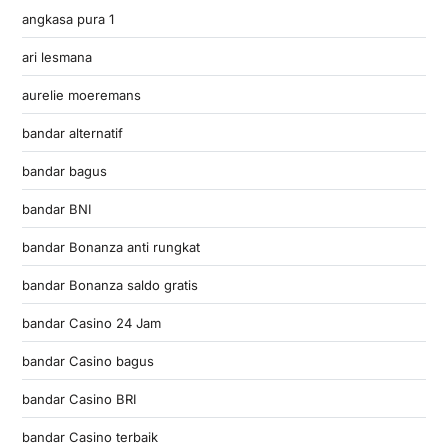
angkasa pura 1
ari lesmana
aurelie moeremans
bandar alternatif
bandar bagus
bandar BNI
bandar Bonanza anti rungkat
bandar Bonanza saldo gratis
bandar Casino 24 Jam
bandar Casino bagus
bandar Casino BRI
bandar Casino terbaik