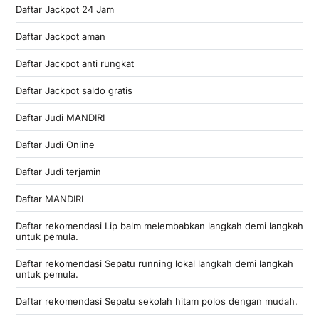
Daftar Jackpot 24 Jam
Daftar Jackpot aman
Daftar Jackpot anti rungkat
Daftar Jackpot saldo gratis
Daftar Judi MANDIRI
Daftar Judi Online
Daftar Judi terjamin
Daftar MANDIRI
Daftar rekomendasi Lip balm melembabkan langkah demi langkah
untuk pemula.
Daftar rekomendasi Sepatu running lokal langkah demi langkah
untuk pemula.
Daftar rekomendasi Sepatu sekolah hitam polos dengan mudah.