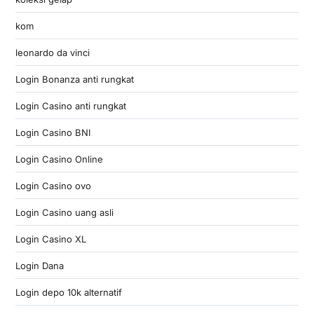
kom
leonardo da vinci
Login Bonanza anti rungkat
Login Casino anti rungkat
Login Casino BNI
Login Casino Online
Login Casino ovo
Login Casino uang asli
Login Casino XL
Login Dana
Login depo 10k alternatif