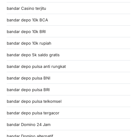
bandar Casino terjitu
bandar depo 10k BCA
bandar depo 10k BRI
bandar depo 10k rupiah
bandar depo 5k saldo gratis
bandar depo pulsa anti rungkat
bandar depo pulsa BNI
bandar depo pulsa BRI
bandar depo pulsa telkomsel
bandar depo pulsa tergacor
bandar Domino 24 Jam
bandar Domino alternatif