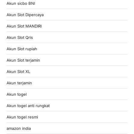
Akun sicbo BNI
Akun Slot Dipercaya
Akun Slot MANDIRI
Akun Slot Qris
Akun Slot rupiah
Akun Slot terjamin
Akun Slot XL
Akun terjamin
Akun togel
Akun togel anti rungkat
Akun togel resmi
amazon india