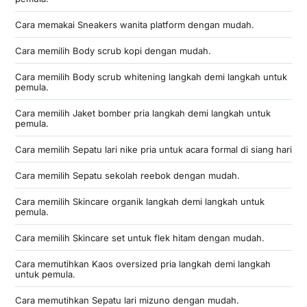
Cara memakai Sneakers wanita platform dengan mudah.
Cara memilih Body scrub kopi dengan mudah.
Cara memilih Body scrub whitening langkah demi langkah untuk
pemula.
Cara memilih Jaket bomber pria langkah demi langkah untuk
pemula.
Cara memilih Sepatu lari nike pria untuk acara formal di siang hari
Cara memilih Sepatu sekolah reebok dengan mudah.
Cara memilih Skincare organik langkah demi langkah untuk
pemula.
Cara memilih Skincare set untuk flek hitam dengan mudah.
Cara memutihkan Kaos oversized pria langkah demi langkah
untuk pemula.
Cara memutihkan Sepatu lari mizuno dengan mudah.