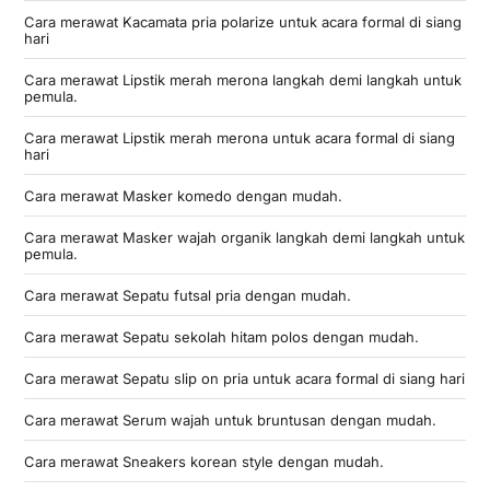
Cara merawat Kacamata pria polarize untuk acara formal di siang
hari
Cara merawat Lipstik merah merona langkah demi langkah untuk
pemula.
Cara merawat Lipstik merah merona untuk acara formal di siang
hari
Cara merawat Masker komedo dengan mudah.
Cara merawat Masker wajah organik langkah demi langkah untuk
pemula.
Cara merawat Sepatu futsal pria dengan mudah.
Cara merawat Sepatu sekolah hitam polos dengan mudah.
Cara merawat Sepatu slip on pria untuk acara formal di siang hari
Cara merawat Serum wajah untuk bruntusan dengan mudah.
Cara merawat Sneakers korean style dengan mudah.