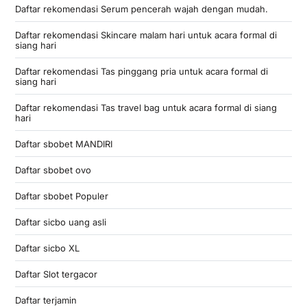
Daftar rekomendasi Serum pencerah wajah dengan mudah.
Daftar rekomendasi Skincare malam hari untuk acara formal di
siang hari
Daftar rekomendasi Tas pinggang pria untuk acara formal di
siang hari
Daftar rekomendasi Tas travel bag untuk acara formal di siang
hari
Daftar sbobet MANDIRI
Daftar sbobet ovo
Daftar sbobet Populer
Daftar sicbo uang asli
Daftar sicbo XL
Daftar Slot tergacor
Daftar terjamin