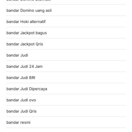
bandar Domino uang asli
bandar Hoki alternatif
bandar Jackpot bagus
bandar Jackpot Qris
bandar Judi
bandar Judi 24 Jam
bandar Judi BRI
bandar Judi Dipercaya
bandar Judi ovo
bandar Judi Qris
bandar resmi