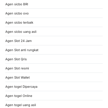
Agen sicbo BRI
Agen sicbo ovo
Agen sicbo terbaik
Agen sicbo uang asli
Agen Slot 24 Jam
Agen Slot anti rungkat
Agen Slot Qris
Agen Slot resmi
Agen Slot Wallet
Agen togel Dipercaya
Agen togel Online
Agen togel uang asli