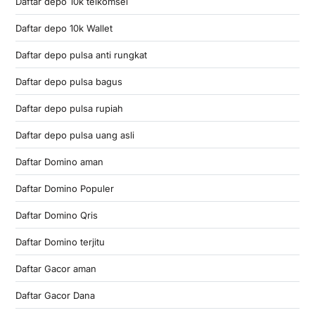
Daftar depo 10k telkomsel
Daftar depo 10k Wallet
Daftar depo pulsa anti rungkat
Daftar depo pulsa bagus
Daftar depo pulsa rupiah
Daftar depo pulsa uang asli
Daftar Domino aman
Daftar Domino Populer
Daftar Domino Qris
Daftar Domino terjitu
Daftar Gacor aman
Daftar Gacor Dana