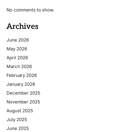
No comments to show.
Archives
June 2026
May 2026
April 2026
March 2026
February 2026
January 2026
December 2025
November 2025
August 2025
July 2025
June 2025