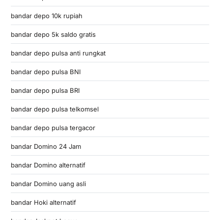
bandar depo 10k rupiah
bandar depo 5k saldo gratis
bandar depo pulsa anti rungkat
bandar depo pulsa BNI
bandar depo pulsa BRI
bandar depo pulsa telkomsel
bandar depo pulsa tergacor
bandar Domino 24 Jam
bandar Domino alternatif
bandar Domino uang asli
bandar Hoki alternatif