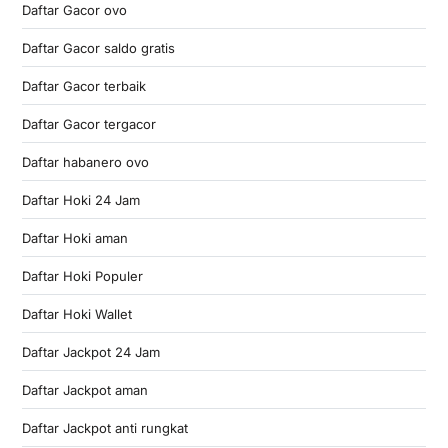
Daftar Gacor ovo
Daftar Gacor saldo gratis
Daftar Gacor terbaik
Daftar Gacor tergacor
Daftar habanero ovo
Daftar Hoki 24 Jam
Daftar Hoki aman
Daftar Hoki Populer
Daftar Hoki Wallet
Daftar Jackpot 24 Jam
Daftar Jackpot aman
Daftar Jackpot anti rungkat