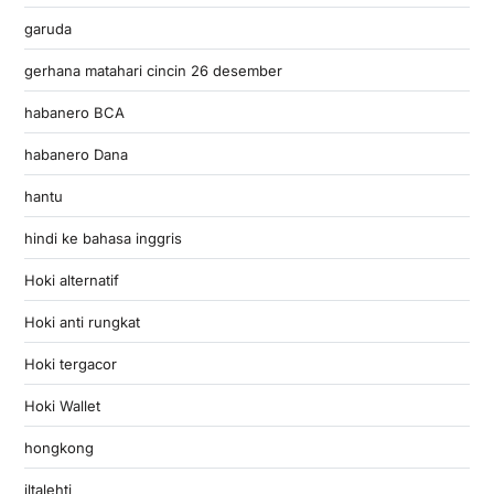
garuda
gerhana matahari cincin 26 desember
habanero BCA
habanero Dana
hantu
hindi ke bahasa inggris
Hoki alternatif
Hoki anti rungkat
Hoki tergacor
Hoki Wallet
hongkong
iltalehti