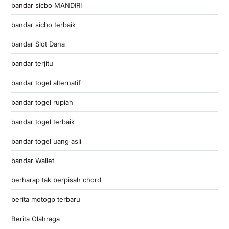
bandar sicbo MANDIRI
bandar sicbo terbaik
bandar Slot Dana
bandar terjitu
bandar togel alternatif
bandar togel rupiah
bandar togel terbaik
bandar togel uang asli
bandar Wallet
berharap tak berpisah chord
berita motogp terbaru
Berita Olahraga