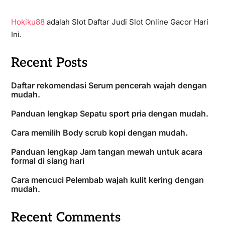
Hokiku88
adalah Slot Daftar Judi Slot Online Gacor Hari
Ini.
Recent Posts
Daftar rekomendasi Serum pencerah wajah dengan
mudah.
Panduan lengkap Sepatu sport pria dengan mudah.
Cara memilih Body scrub kopi dengan mudah.
Panduan lengkap Jam tangan mewah untuk acara
formal di siang hari
Cara mencuci Pelembab wajah kulit kering dengan
mudah.
Recent Comments