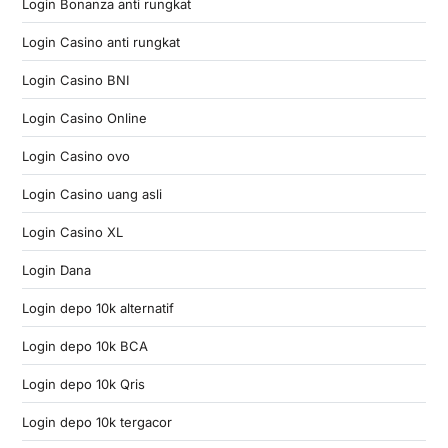
Login Bonanza anti rungkat
Login Casino anti rungkat
Login Casino BNI
Login Casino Online
Login Casino ovo
Login Casino uang asli
Login Casino XL
Login Dana
Login depo 10k alternatif
Login depo 10k BCA
Login depo 10k Qris
Login depo 10k tergacor