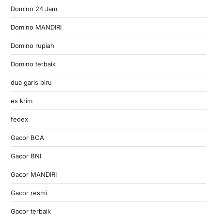
Domino 24 Jam
Domino MANDIRI
Domino rupiah
Domino terbaik
dua garis biru
es krim
fedex
Gacor BCA
Gacor BNI
Gacor MANDIRI
Gacor resmi
Gacor terbaik