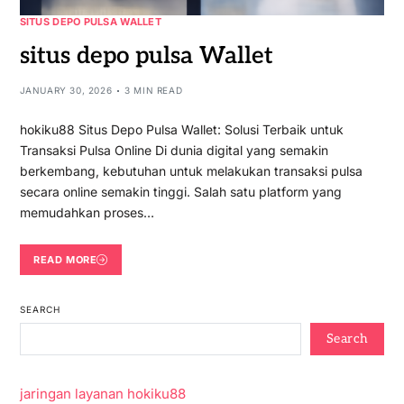
SITUS DEPO PULSA WALLET
situs depo pulsa Wallet
JANUARY 30, 2026
3 MIN READ
hokiku88 Situs Depo Pulsa Wallet: Solusi Terbaik untuk
Transaksi Pulsa Online Di dunia digital yang semakin
berkembang, kebutuhan untuk melakukan transaksi pulsa
secara online semakin tinggi. Salah satu platform yang
memudahkan proses…
READ MORE
SEARCH
Search
jaringan layanan hokiku88