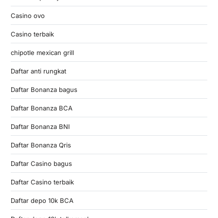
Casino ovo
Casino terbaik
chipotle mexican grill
Daftar anti rungkat
Daftar Bonanza bagus
Daftar Bonanza BCA
Daftar Bonanza BNI
Daftar Bonanza Qris
Daftar Casino bagus
Daftar Casino terbaik
Daftar depo 10k BCA