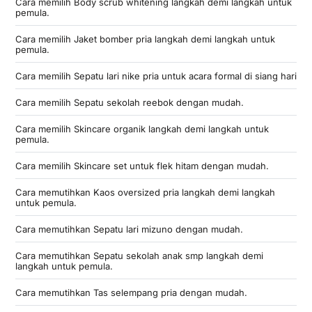
Cara memilih Body scrub whitening langkah demi langkah untuk
pemula.
Cara memilih Jaket bomber pria langkah demi langkah untuk
pemula.
Cara memilih Sepatu lari nike pria untuk acara formal di siang hari
Cara memilih Sepatu sekolah reebok dengan mudah.
Cara memilih Skincare organik langkah demi langkah untuk
pemula.
Cara memilih Skincare set untuk flek hitam dengan mudah.
Cara memutihkan Kaos oversized pria langkah demi langkah
untuk pemula.
Cara memutihkan Sepatu lari mizuno dengan mudah.
Cara memutihkan Sepatu sekolah anak smp langkah demi
langkah untuk pemula.
Cara memutihkan Tas selempang pria dengan mudah.