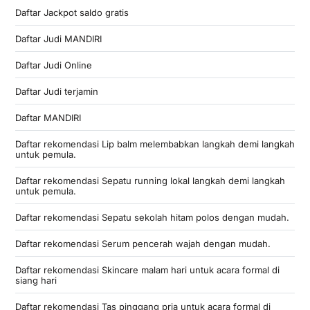
Daftar Jackpot saldo gratis
Daftar Judi MANDIRI
Daftar Judi Online
Daftar Judi terjamin
Daftar MANDIRI
Daftar rekomendasi Lip balm melembabkan langkah demi langkah
untuk pemula.
Daftar rekomendasi Sepatu running lokal langkah demi langkah
untuk pemula.
Daftar rekomendasi Sepatu sekolah hitam polos dengan mudah.
Daftar rekomendasi Serum pencerah wajah dengan mudah.
Daftar rekomendasi Skincare malam hari untuk acara formal di
siang hari
Daftar rekomendasi Tas pinggang pria untuk acara formal di