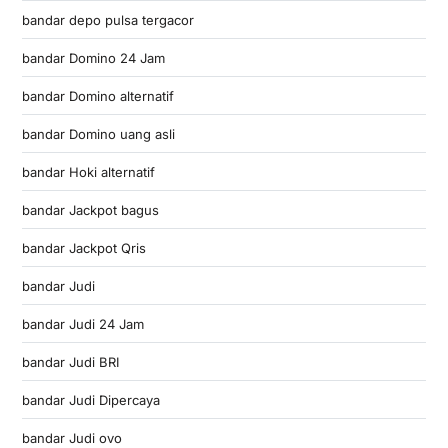
bandar depo pulsa tergacor
bandar Domino 24 Jam
bandar Domino alternatif
bandar Domino uang asli
bandar Hoki alternatif
bandar Jackpot bagus
bandar Jackpot Qris
bandar Judi
bandar Judi 24 Jam
bandar Judi BRI
bandar Judi Dipercaya
bandar Judi ovo