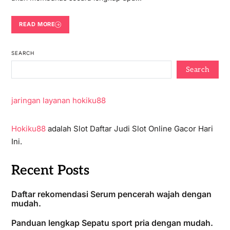
READ MORE
SEARCH
Search
jaringan layanan hokiku88
Hokiku88
adalah Slot Daftar Judi Slot Online Gacor Hari
Ini.
Recent Posts
Daftar rekomendasi Serum pencerah wajah dengan
mudah.
Panduan lengkap Sepatu sport pria dengan mudah.