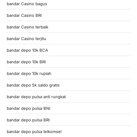
bandar Casino bagus
bandar Casino BRI
bandar Casino terbaik
bandar Casino terjitu
bandar depo 10k BCA
bandar depo 10k BRI
bandar depo 10k rupiah
bandar depo 5k saldo gratis
bandar depo pulsa anti rungkat
bandar depo pulsa BNI
bandar depo pulsa BRI
bandar depo pulsa telkomsel