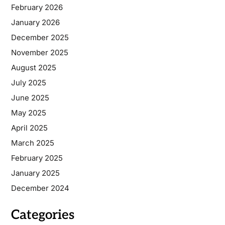
February 2026
January 2026
December 2025
November 2025
August 2025
July 2025
June 2025
May 2025
April 2025
March 2025
February 2025
January 2025
December 2024
Categories