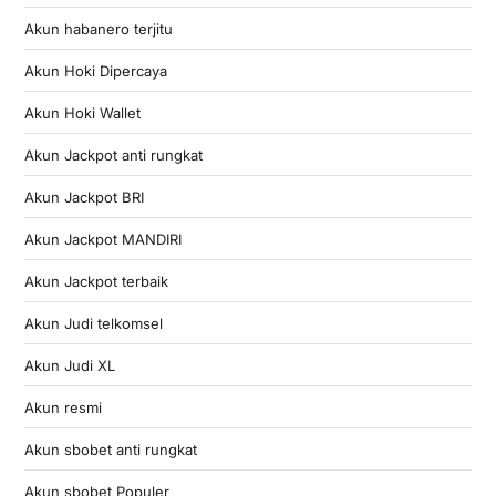
Akun habanero terjitu
Akun Hoki Dipercaya
Akun Hoki Wallet
Akun Jackpot anti rungkat
Akun Jackpot BRI
Akun Jackpot MANDIRI
Akun Jackpot terbaik
Akun Judi telkomsel
Akun Judi XL
Akun resmi
Akun sbobet anti rungkat
Akun sbobet Populer