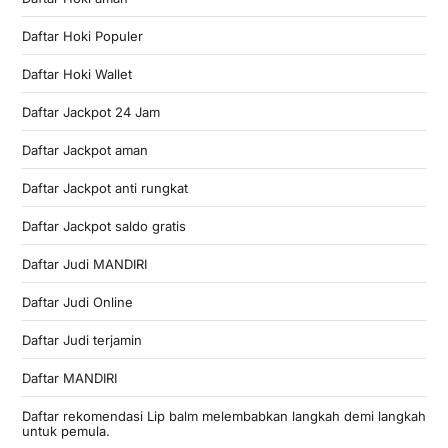
Daftar Hoki Populer
Daftar Hoki Wallet
Daftar Jackpot 24 Jam
Daftar Jackpot aman
Daftar Jackpot anti rungkat
Daftar Jackpot saldo gratis
Daftar Judi MANDIRI
Daftar Judi Online
Daftar Judi terjamin
Daftar MANDIRI
Daftar rekomendasi Lip balm melembabkan langkah demi langkah
untuk pemula.