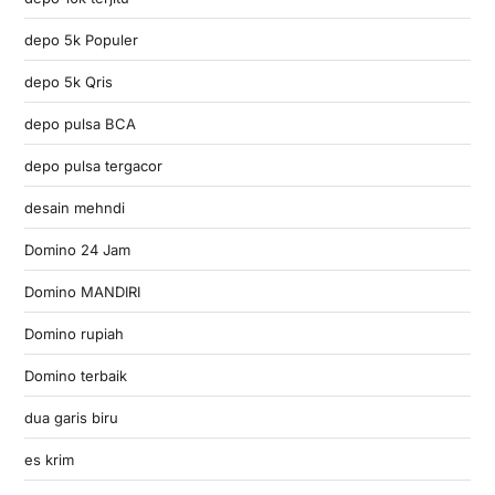
depo 5k Populer
depo 5k Qris
depo pulsa BCA
depo pulsa tergacor
desain mehndi
Domino 24 Jam
Domino MANDIRI
Domino rupiah
Domino terbaik
dua garis biru
es krim