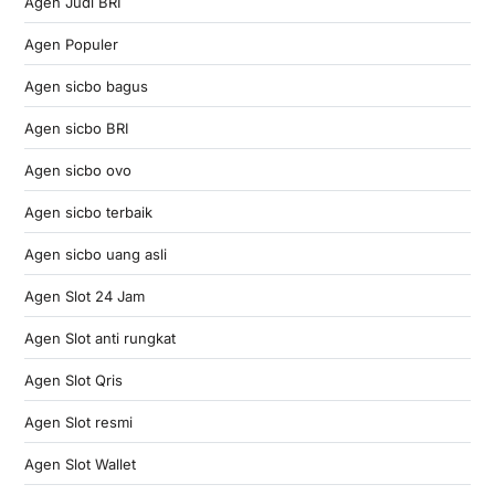
Agen Judi BRI
Agen Populer
Agen sicbo bagus
Agen sicbo BRI
Agen sicbo ovo
Agen sicbo terbaik
Agen sicbo uang asli
Agen Slot 24 Jam
Agen Slot anti rungkat
Agen Slot Qris
Agen Slot resmi
Agen Slot Wallet