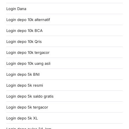
Login Dana
Login depo 10k alternatif
Login depo 10k BCA
Login depo 10k Qris
Login depo 10k tergacor
Login depo 10k uang asli
Login depo 5k BNI
Login depo 5k resmi
Login depo 5k saldo gratis
Login depo 5k tergacor
Login depo 5k XL
Login depo pulsa 24 Jam