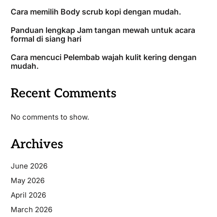
Cara memilih Body scrub kopi dengan mudah.
Panduan lengkap Jam tangan mewah untuk acara
formal di siang hari
Cara mencuci Pelembab wajah kulit kering dengan
mudah.
Recent Comments
No comments to show.
Archives
June 2026
May 2026
April 2026
March 2026