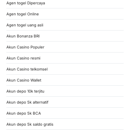
Agen togel Dipercaya
Agen togel Online
Agen togel uang asli
Akun Bonanza BRI
Akun Casino Populer
Akun Casino resmi
Akun Casino telkomsel
Akun Casino Wallet
Akun depo 10k terjitu
Akun depo 5k alternatif
Akun depo 5k BCA
Akun depo 5k saldo gratis