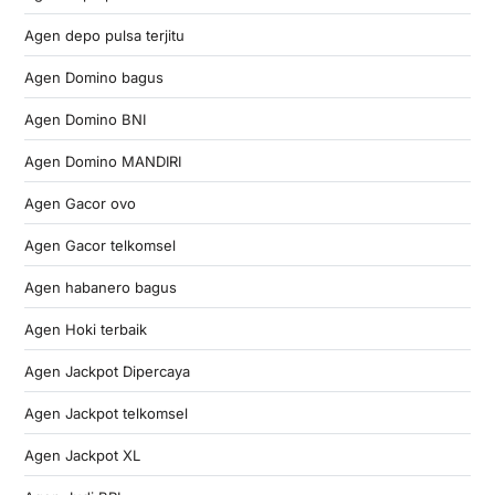
Agen depo pulsa terjitu
Agen Domino bagus
Agen Domino BNI
Agen Domino MANDIRI
Agen Gacor ovo
Agen Gacor telkomsel
Agen habanero bagus
Agen Hoki terbaik
Agen Jackpot Dipercaya
Agen Jackpot telkomsel
Agen Jackpot XL