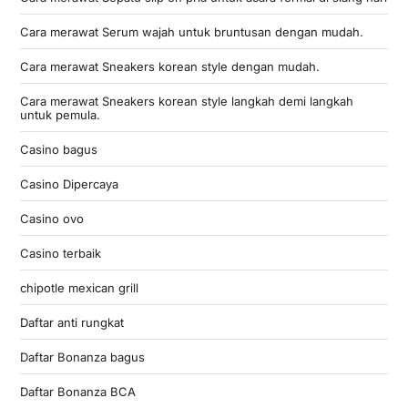
Cara merawat Serum wajah untuk bruntusan dengan mudah.
Cara merawat Sneakers korean style dengan mudah.
Cara merawat Sneakers korean style langkah demi langkah
untuk pemula.
Casino bagus
Casino Dipercaya
Casino ovo
Casino terbaik
chipotle mexican grill
Daftar anti rungkat
Daftar Bonanza bagus
Daftar Bonanza BCA