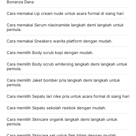
Bonanza Dana
Cara memakai Lip cream nude untuk acara formal di siang hari
Cara memakai Serum niacinamide langkah demi langkah untuk
pemula.
Cara memakai Sneakers wanita platform dengan mudah.
Cara memilih Body scrub kopi dengan mudah.
Cara memilih Body scrub whitening langkah demi langkah untuk
pemula.
Cara memilih Jaket bomber pria langkah demi langkah untuk
pemula.
Cara memilih Sepatu lari nike pria untuk acara formal di siang hari
Cara memilih Sepatu sekolah reebok dengan mudah.
Cara memilih Skincare organik langkah demi langkah untuk
pemula.
Cara memilih Skincare set untuk flek hitam dengan mudah.