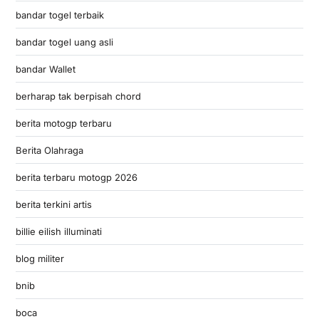
bandar togel terbaik
bandar togel uang asli
bandar Wallet
berharap tak berpisah chord
berita motogp terbaru
Berita Olahraga
berita terbaru motogp 2026
berita terkini artis
billie eilish illuminati
blog militer
bnib
boca