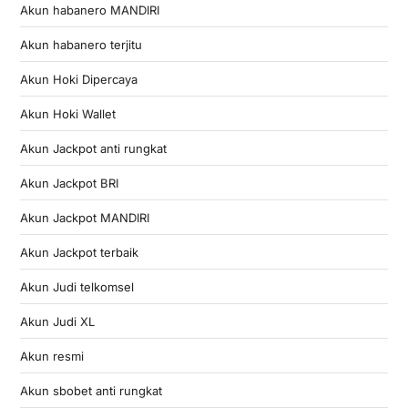
Akun habanero MANDIRI
Akun habanero terjitu
Akun Hoki Dipercaya
Akun Hoki Wallet
Akun Jackpot anti rungkat
Akun Jackpot BRI
Akun Jackpot MANDIRI
Akun Jackpot terbaik
Akun Judi telkomsel
Akun Judi XL
Akun resmi
Akun sbobet anti rungkat