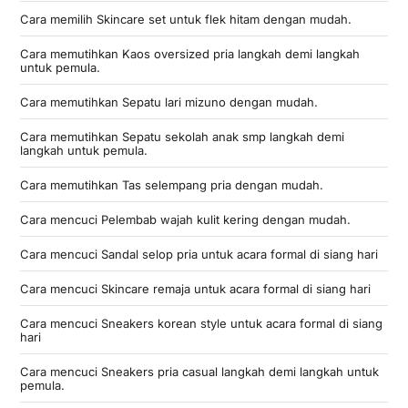
Cara memilih Skincare set untuk flek hitam dengan mudah.
Cara memutihkan Kaos oversized pria langkah demi langkah
untuk pemula.
Cara memutihkan Sepatu lari mizuno dengan mudah.
Cara memutihkan Sepatu sekolah anak smp langkah demi
langkah untuk pemula.
Cara memutihkan Tas selempang pria dengan mudah.
Cara mencuci Pelembab wajah kulit kering dengan mudah.
Cara mencuci Sandal selop pria untuk acara formal di siang hari
Cara mencuci Skincare remaja untuk acara formal di siang hari
Cara mencuci Sneakers korean style untuk acara formal di siang
hari
Cara mencuci Sneakers pria casual langkah demi langkah untuk
pemula.