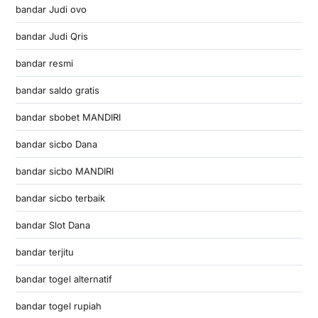
bandar Judi ovo
bandar Judi Qris
bandar resmi
bandar saldo gratis
bandar sbobet MANDIRI
bandar sicbo Dana
bandar sicbo MANDIRI
bandar sicbo terbaik
bandar Slot Dana
bandar terjitu
bandar togel alternatif
bandar togel rupiah