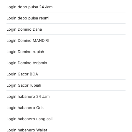
Login depo pulsa 24 Jam
Login depo pulsa resmi
Login Domino Dana
Login Domino MANDIRI
Login Domino rupiah
Login Domino terjamin
Login Gacor BCA
Login Gacor rupiah
Login habanero 24 Jam
Login habanero Qris
Login habanero uang asli
Login habanero Wallet