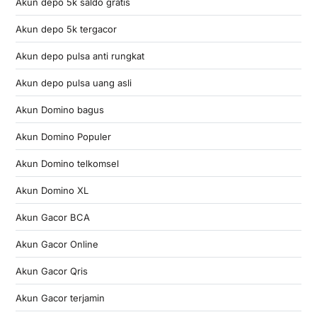
Akun depo 5k saldo gratis
Akun depo 5k tergacor
Akun depo pulsa anti rungkat
Akun depo pulsa uang asli
Akun Domino bagus
Akun Domino Populer
Akun Domino telkomsel
Akun Domino XL
Akun Gacor BCA
Akun Gacor Online
Akun Gacor Qris
Akun Gacor terjamin