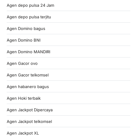
Agen depo pulsa 24 Jam
Agen depo pulsa terjitu
Agen Domino bagus
Agen Domino BNI
Agen Domino MANDIRI
Agen Gacor ovo
Agen Gacor telkomsel
Agen habanero bagus
Agen Hoki terbaik
Agen Jackpot Dipercaya
Agen Jackpot telkomsel
Agen Jackpot XL