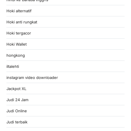
Hoki alternatif
Hoki anti rungkat
Hoki tergacor
Hoki Wallet
hongkong
iltalehti
instagram video downloader
Jackpot XL
Judi 24 Jam
Judi Online
Judi terbaik