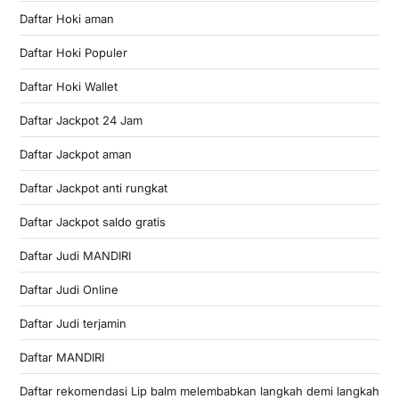
Daftar Hoki aman
Daftar Hoki Populer
Daftar Hoki Wallet
Daftar Jackpot 24 Jam
Daftar Jackpot aman
Daftar Jackpot anti rungkat
Daftar Jackpot saldo gratis
Daftar Judi MANDIRI
Daftar Judi Online
Daftar Judi terjamin
Daftar MANDIRI
Daftar rekomendasi Lip balm melembabkan langkah demi langkah