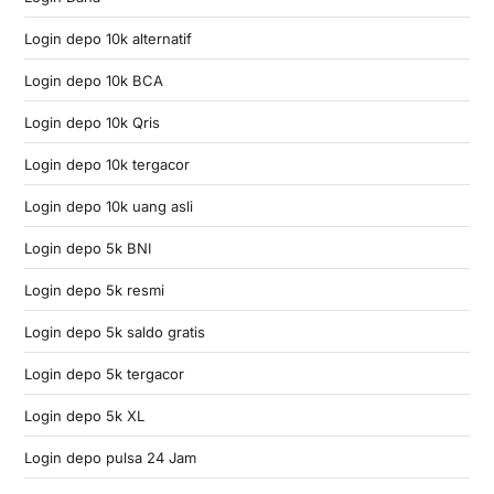
Login depo 10k alternatif
Login depo 10k BCA
Login depo 10k Qris
Login depo 10k tergacor
Login depo 10k uang asli
Login depo 5k BNI
Login depo 5k resmi
Login depo 5k saldo gratis
Login depo 5k tergacor
Login depo 5k XL
Login depo pulsa 24 Jam