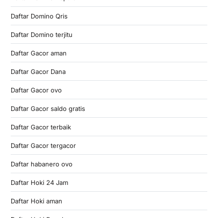
Daftar Domino Qris
Daftar Domino terjitu
Daftar Gacor aman
Daftar Gacor Dana
Daftar Gacor ovo
Daftar Gacor saldo gratis
Daftar Gacor terbaik
Daftar Gacor tergacor
Daftar habanero ovo
Daftar Hoki 24 Jam
Daftar Hoki aman