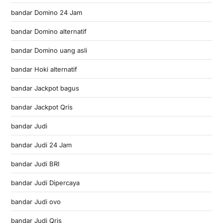
bandar Domino 24 Jam
bandar Domino alternatif
bandar Domino uang asli
bandar Hoki alternatif
bandar Jackpot bagus
bandar Jackpot Qris
bandar Judi
bandar Judi 24 Jam
bandar Judi BRI
bandar Judi Dipercaya
bandar Judi ovo
bandar Judi Qris