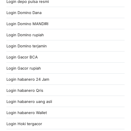
Login depo pulsa resmi
Login Domino Dana
Login Domino MANDIRI
Login Domino rupiah
Login Domino terjamin
Login Gacor BCA
Login Gacor rupiah
Login habanero 24 Jam
Login habanero Qris
Login habanero uang asli
Login habanero Wallet
Login Hoki tergacor