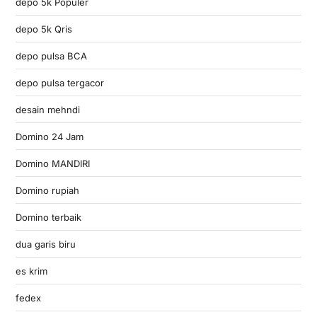
depo 5k Populer
depo 5k Qris
depo pulsa BCA
depo pulsa tergacor
desain mehndi
Domino 24 Jam
Domino MANDIRI
Domino rupiah
Domino terbaik
dua garis biru
es krim
fedex