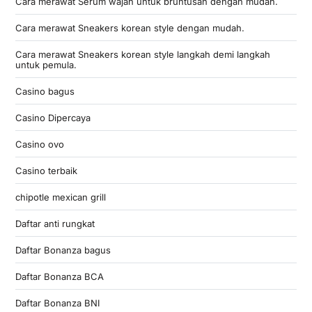
Cara merawat Serum wajah untuk bruntusan dengan mudah.
Cara merawat Sneakers korean style dengan mudah.
Cara merawat Sneakers korean style langkah demi langkah
untuk pemula.
Casino bagus
Casino Dipercaya
Casino ovo
Casino terbaik
chipotle mexican grill
Daftar anti rungkat
Daftar Bonanza bagus
Daftar Bonanza BCA
Daftar Bonanza BNI