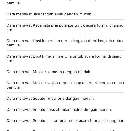
pemula.
Cara merawat Jam tangan anak dengan mudah.
Cara merawat Kacamata pria polarize untuk acara formal di siang
hari
Cara merawat Lipstik merah merona langkah demi langkah untuk
pemula.
Cara merawat Lipstik merah merona untuk acara formal di siang
hari
Cara merawat Masker komedo dengan mudah.
Cara merawat Masker wajah organik langkah demi langkah untuk
pemula.
Cara merawat Sepatu futsal pria dengan mudah.
Cara merawat Sepatu sekolah hitam polos dengan mudah.
Cara merawat Sepatu slip on pria untuk acara formal di siang hari