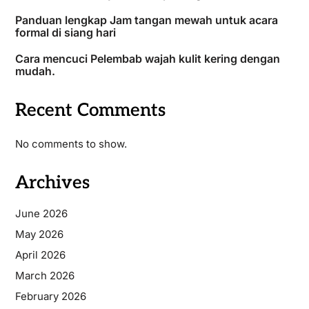
Panduan lengkap Jam tangan mewah untuk acara
formal di siang hari
Cara mencuci Pelembab wajah kulit kering dengan
mudah.
Recent Comments
No comments to show.
Archives
June 2026
May 2026
April 2026
March 2026
February 2026