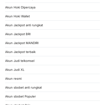
Akun Hoki Dipercaya
Akun Hoki Wallet
Akun Jackpot anti rungkat
Akun Jackpot BRI
Akun Jackpot MANDIRI
Akun Jackpot terbaik
Akun Judi telkomsel
Akun Judi XL
Akun resmi
Akun sbobet anti rungkat
Akun sbobet Populer