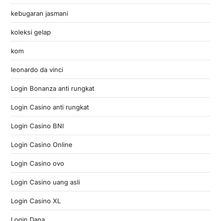
kebugaran jasmani
koleksi gelap
kom
leonardo da vinci
Login Bonanza anti rungkat
Login Casino anti rungkat
Login Casino BNI
Login Casino Online
Login Casino ovo
Login Casino uang asli
Login Casino XL
Login Dana