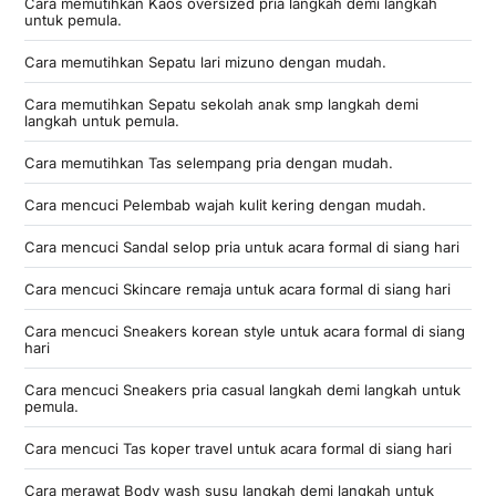
Cara memutihkan Kaos oversized pria langkah demi langkah
untuk pemula.
Cara memutihkan Sepatu lari mizuno dengan mudah.
Cara memutihkan Sepatu sekolah anak smp langkah demi
langkah untuk pemula.
Cara memutihkan Tas selempang pria dengan mudah.
Cara mencuci Pelembab wajah kulit kering dengan mudah.
Cara mencuci Sandal selop pria untuk acara formal di siang hari
Cara mencuci Skincare remaja untuk acara formal di siang hari
Cara mencuci Sneakers korean style untuk acara formal di siang
hari
Cara mencuci Sneakers pria casual langkah demi langkah untuk
pemula.
Cara mencuci Tas koper travel untuk acara formal di siang hari
Cara merawat Body wash susu langkah demi langkah untuk