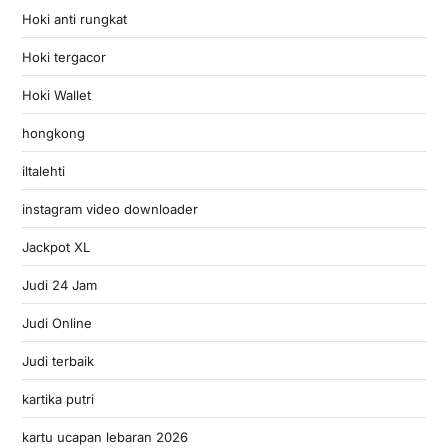
Hoki anti rungkat
Hoki tergacor
Hoki Wallet
hongkong
iltalehti
instagram video downloader
Jackpot XL
Judi 24 Jam
Judi Online
Judi terbaik
kartika putri
kartu ucapan lebaran 2026