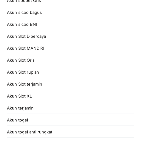
Akun sbobet Qris
Akun sicbo bagus
Akun sicbo BNI
Akun Slot Dipercaya
Akun Slot MANDIRI
Akun Slot Qris
Akun Slot rupiah
Akun Slot terjamin
Akun Slot XL
Akun terjamin
Akun togel
Akun togel anti rungkat