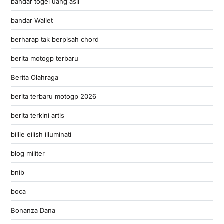
bandar togel uang asli
bandar Wallet
berharap tak berpisah chord
berita motogp terbaru
Berita Olahraga
berita terbaru motogp 2026
berita terkini artis
billie eilish illuminati
blog militer
bnib
boca
Bonanza Dana