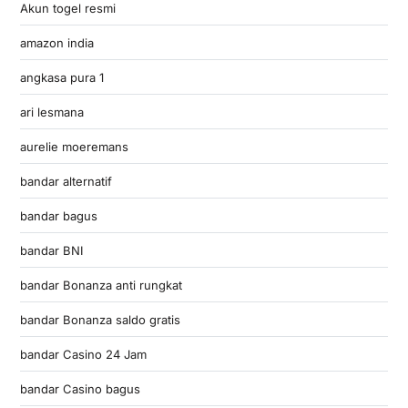
Akun togel resmi
amazon india
angkasa pura 1
ari lesmana
aurelie moeremans
bandar alternatif
bandar bagus
bandar BNI
bandar Bonanza anti rungkat
bandar Bonanza saldo gratis
bandar Casino 24 Jam
bandar Casino bagus