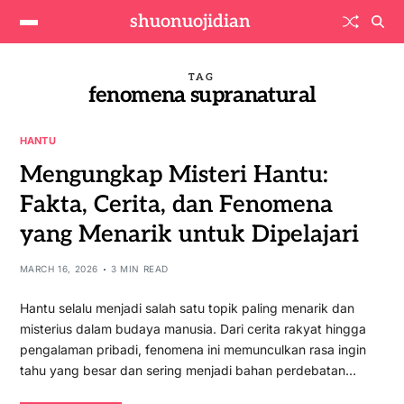
shuonuojidian
TAG
fenomena supranatural
HANTU
Mengungkap Misteri Hantu:
Fakta, Cerita, dan Fenomena
yang Menarik untuk Dipelajari
MARCH 16, 2026
3 MIN READ
Hantu selalu menjadi salah satu topik paling menarik dan
misterius dalam budaya manusia. Dari cerita rakyat hingga
pengalaman pribadi, fenomena ini memunculkan rasa ingin
tahu yang besar dan sering menjadi bahan perdebatan…