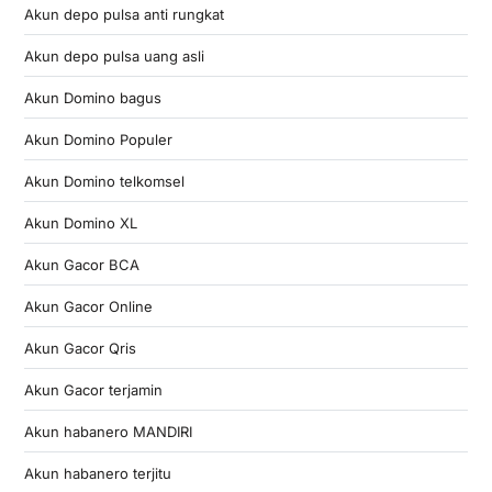
Akun depo pulsa anti rungkat
Akun depo pulsa uang asli
Akun Domino bagus
Akun Domino Populer
Akun Domino telkomsel
Akun Domino XL
Akun Gacor BCA
Akun Gacor Online
Akun Gacor Qris
Akun Gacor terjamin
Akun habanero MANDIRI
Akun habanero terjitu