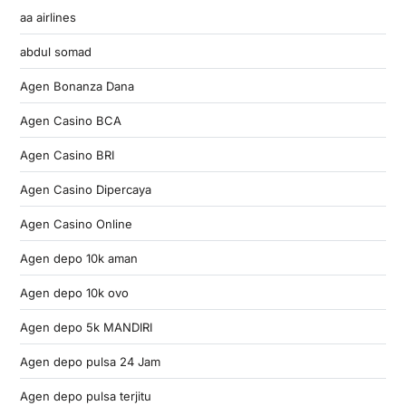
aa airlines
abdul somad
Agen Bonanza Dana
Agen Casino BCA
Agen Casino BRI
Agen Casino Dipercaya
Agen Casino Online
Agen depo 10k aman
Agen depo 10k ovo
Agen depo 5k MANDIRI
Agen depo pulsa 24 Jam
Agen depo pulsa terjitu