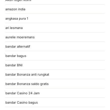
amazon india
angkasa pura 1
ari lesmana
aurelie moeremans
bandar alternatif
bandar bagus
bandar BNI
bandar Bonanza anti rungkat
bandar Bonanza saldo gratis
bandar Casino 24 Jam
bandar Casino bagus