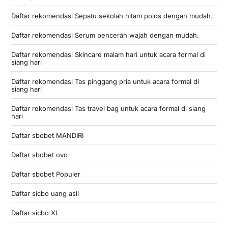
Daftar rekomendasi Sepatu sekolah hitam polos dengan mudah.
Daftar rekomendasi Serum pencerah wajah dengan mudah.
Daftar rekomendasi Skincare malam hari untuk acara formal di
siang hari
Daftar rekomendasi Tas pinggang pria untuk acara formal di
siang hari
Daftar rekomendasi Tas travel bag untuk acara formal di siang
hari
Daftar sbobet MANDIRI
Daftar sbobet ovo
Daftar sbobet Populer
Daftar sicbo uang asli
Daftar sicbo XL