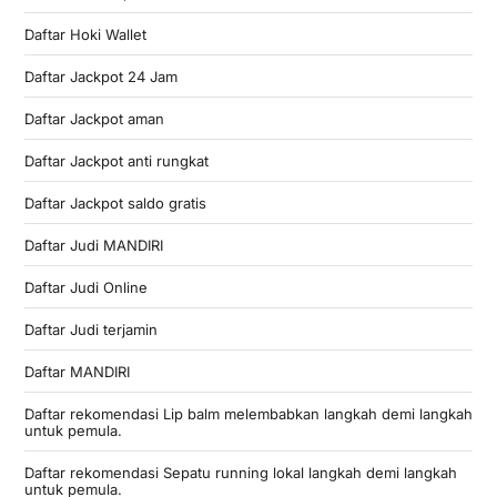
Daftar Hoki Wallet
Daftar Jackpot 24 Jam
Daftar Jackpot aman
Daftar Jackpot anti rungkat
Daftar Jackpot saldo gratis
Daftar Judi MANDIRI
Daftar Judi Online
Daftar Judi terjamin
Daftar MANDIRI
Daftar rekomendasi Lip balm melembabkan langkah demi langkah
untuk pemula.
Daftar rekomendasi Sepatu running lokal langkah demi langkah
untuk pemula.