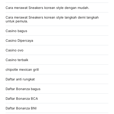
Cara merawat Sneakers korean style dengan mudah.
Cara merawat Sneakers korean style langkah demi langkah
untuk pemula.
Casino bagus
Casino Dipercaya
Casino ovo
Casino terbaik
chipotle mexican grill
Daftar anti rungkat
Daftar Bonanza bagus
Daftar Bonanza BCA
Daftar Bonanza BNI