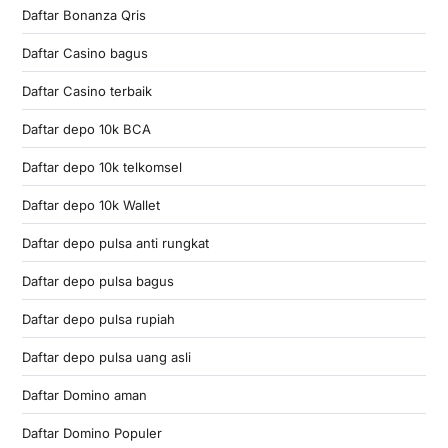
Daftar Bonanza Qris
Daftar Casino bagus
Daftar Casino terbaik
Daftar depo 10k BCA
Daftar depo 10k telkomsel
Daftar depo 10k Wallet
Daftar depo pulsa anti rungkat
Daftar depo pulsa bagus
Daftar depo pulsa rupiah
Daftar depo pulsa uang asli
Daftar Domino aman
Daftar Domino Populer