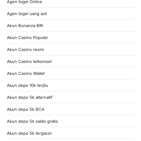
Agen togel Online
Agen togel uang asli
Akun Bonanza BRI
Akun Casino Populer
Akun Casino resmi
Akun Casino telkomsel
Akun Casino Wallet
Akun depo 10k terjitu
Akun depo 5k alternatif
Akun depo 5k BCA
Akun depo 5k saldo gratis
Akun depo 5k tergacor