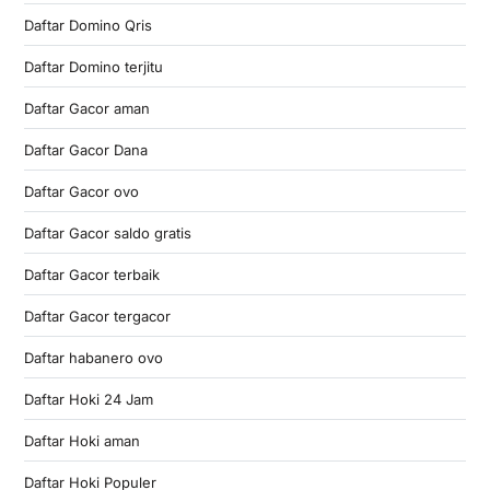
Daftar Domino Qris
Daftar Domino terjitu
Daftar Gacor aman
Daftar Gacor Dana
Daftar Gacor ovo
Daftar Gacor saldo gratis
Daftar Gacor terbaik
Daftar Gacor tergacor
Daftar habanero ovo
Daftar Hoki 24 Jam
Daftar Hoki aman
Daftar Hoki Populer