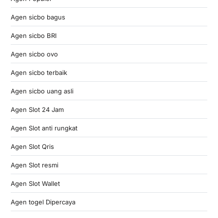
Agen sicbo bagus
Agen sicbo BRI
Agen sicbo ovo
Agen sicbo terbaik
Agen sicbo uang asli
Agen Slot 24 Jam
Agen Slot anti rungkat
Agen Slot Qris
Agen Slot resmi
Agen Slot Wallet
Agen togel Dipercaya