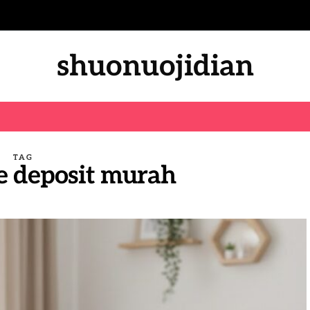
shuonuojidian
TAG
e deposit murah