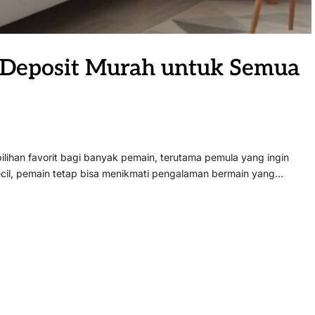
 Deposit Murah untuk Semua
ilihan favorit bagi banyak pemain, terutama pemula yang ingin
cil, pemain tetap bisa menikmati pengalaman bermain yang…