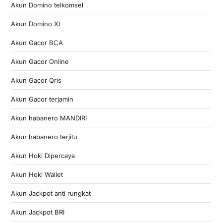
Akun Domino telkomsel
Akun Domino XL
Akun Gacor BCA
Akun Gacor Online
Akun Gacor Qris
Akun Gacor terjamin
Akun habanero MANDIRI
Akun habanero terjitu
Akun Hoki Dipercaya
Akun Hoki Wallet
Akun Jackpot anti rungkat
Akun Jackpot BRI