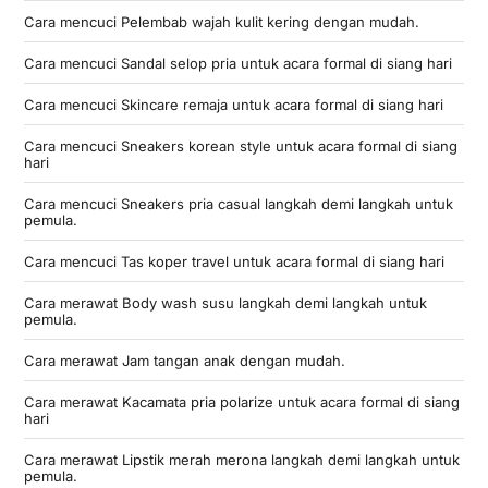
Cara mencuci Pelembab wajah kulit kering dengan mudah.
Cara mencuci Sandal selop pria untuk acara formal di siang hari
Cara mencuci Skincare remaja untuk acara formal di siang hari
Cara mencuci Sneakers korean style untuk acara formal di siang
hari
Cara mencuci Sneakers pria casual langkah demi langkah untuk
pemula.
Cara mencuci Tas koper travel untuk acara formal di siang hari
Cara merawat Body wash susu langkah demi langkah untuk
pemula.
Cara merawat Jam tangan anak dengan mudah.
Cara merawat Kacamata pria polarize untuk acara formal di siang
hari
Cara merawat Lipstik merah merona langkah demi langkah untuk
pemula.