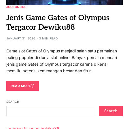
JUDI ONLINE
Jenis Game Gates of Olympus
Tergacor Dewiku88
JANUARY 31, 2026
3 MIN READ
Game slot Gates of Olympus menjadi salah satu permainan
paling populer di dunia slot online. Banyak pemain mencari
jenis game Gates of Olympus tergacor karena dikenal
memiliki potensi kemenangan besar dan fitur…
READ MORE
SEARCH
Search
jaringan layanan hokiku88