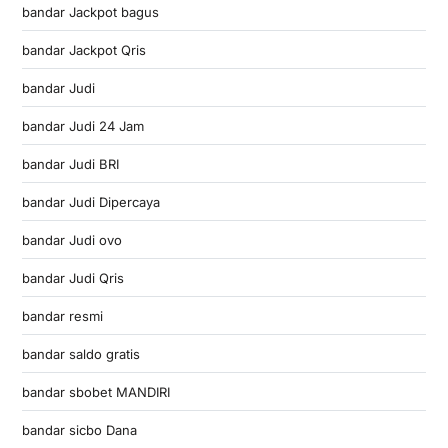
bandar Jackpot bagus
bandar Jackpot Qris
bandar Judi
bandar Judi 24 Jam
bandar Judi BRI
bandar Judi Dipercaya
bandar Judi ovo
bandar Judi Qris
bandar resmi
bandar saldo gratis
bandar sbobet MANDIRI
bandar sicbo Dana