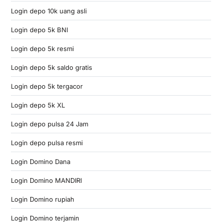
Login depo 10k uang asli
Login depo 5k BNI
Login depo 5k resmi
Login depo 5k saldo gratis
Login depo 5k tergacor
Login depo 5k XL
Login depo pulsa 24 Jam
Login depo pulsa resmi
Login Domino Dana
Login Domino MANDIRI
Login Domino rupiah
Login Domino terjamin