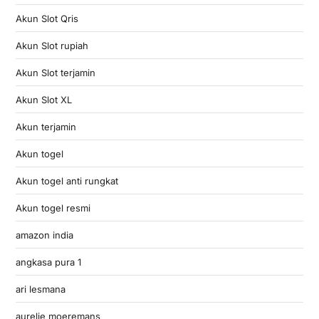
Akun Slot Qris
Akun Slot rupiah
Akun Slot terjamin
Akun Slot XL
Akun terjamin
Akun togel
Akun togel anti rungkat
Akun togel resmi
amazon india
angkasa pura 1
ari lesmana
aurelie moeremans