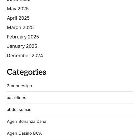
May 2025
April 2025
March 2025
February 2025
January 2025
December 2024
Categories
2 bundesliga
aa airlines
abdul somad
Agen Bonanza Dana
Agen Casino BCA