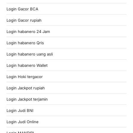
Login Gacor BCA
Login Gacor rupiah
Login habanero 24 Jam
Login habanero Qris
Login habanero uang asli
Login habanero Wallet
Login Hoki tergacor
Login Jackpot rupiah
Login Jackpot terjamin
Login Judi BNI
Login Judi Online
Login MANDIRI