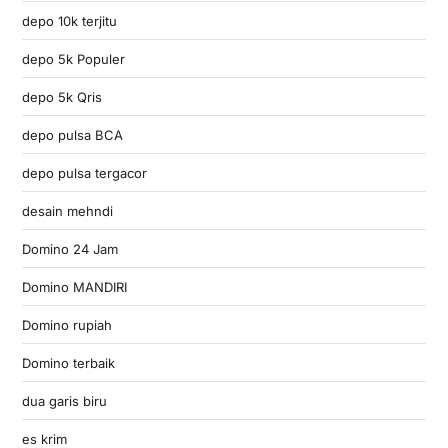
depo 10k terjitu
depo 5k Populer
depo 5k Qris
depo pulsa BCA
depo pulsa tergacor
desain mehndi
Domino 24 Jam
Domino MANDIRI
Domino rupiah
Domino terbaik
dua garis biru
es krim