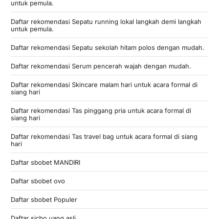
untuk pemula.
Daftar rekomendasi Sepatu running lokal langkah demi langkah
untuk pemula.
Daftar rekomendasi Sepatu sekolah hitam polos dengan mudah.
Daftar rekomendasi Serum pencerah wajah dengan mudah.
Daftar rekomendasi Skincare malam hari untuk acara formal di
siang hari
Daftar rekomendasi Tas pinggang pria untuk acara formal di
siang hari
Daftar rekomendasi Tas travel bag untuk acara formal di siang
hari
Daftar sbobet MANDIRI
Daftar sbobet ovo
Daftar sbobet Populer
Daftar sicbo uang asli