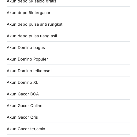
Akun depo 5k saldo gratis
Akun depo 5k tergacor
Akun depo pulsa anti rungkat
Akun depo pulsa uang asli
Akun Domino bagus
Akun Domino Populer
Akun Domino telkomsel
Akun Domino XL
Akun Gacor BCA
Akun Gacor Online
Akun Gacor Qris
Akun Gacor terjamin