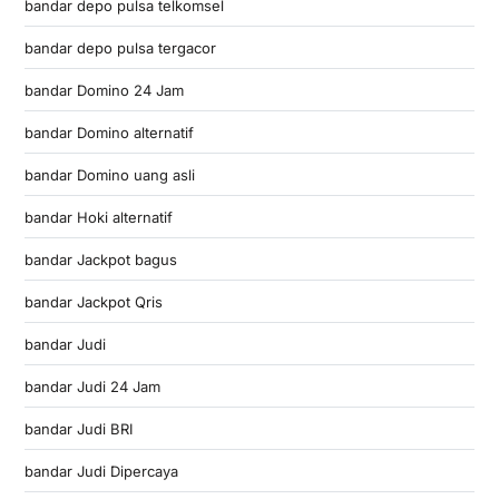
bandar depo pulsa telkomsel
bandar depo pulsa tergacor
bandar Domino 24 Jam
bandar Domino alternatif
bandar Domino uang asli
bandar Hoki alternatif
bandar Jackpot bagus
bandar Jackpot Qris
bandar Judi
bandar Judi 24 Jam
bandar Judi BRI
bandar Judi Dipercaya