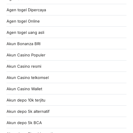
Agen togel Dipercaya
Agen togel Online
Agen togel uang asli
Akun Bonanza BRI
Akun Casino Populer
Akun Casino resmi
Akun Casino telkomsel
Akun Casino Wallet
Akun depo 10k terjitu
Akun depo 5k alternatif
Akun depo 5k BCA