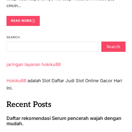
cincin…
READ MORE
SEARCH
Search
jaringan layanan hokiku88
Hokiku88
adalah Slot Daftar Judi Slot Online Gacor Hari
Ini.
Recent Posts
Daftar rekomendasi Serum pencerah wajah dengan
mudah.