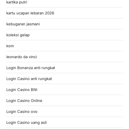
kartika putri
kartu ucapan lebaran 2026
kebugaran jasmani
koleksi gelap
kom
leonardo da vinci
Login Bonanza anti rungkat
Login Casino anti rungkat
Login Casino BNI
Login Casino Online
Login Casino ovo
Login Casino uang asli