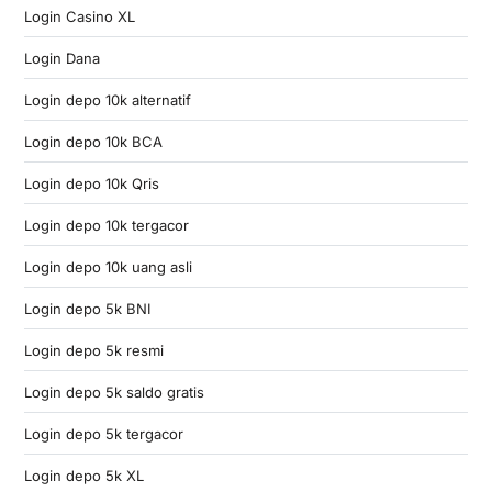
Login Casino XL
Login Dana
Login depo 10k alternatif
Login depo 10k BCA
Login depo 10k Qris
Login depo 10k tergacor
Login depo 10k uang asli
Login depo 5k BNI
Login depo 5k resmi
Login depo 5k saldo gratis
Login depo 5k tergacor
Login depo 5k XL