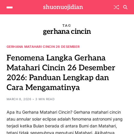
shuonuojidian
TAG
gerhana cincin
GERHANA MATAHARI CINCIN 26 DESEMBER
Fenomena Langka Gerhana
Matahari Cincin 26 Desember
2026: Panduan Lengkap dan
Cara Mengamatinya
MARCH 8, 2026
3 MIN READ
Apa Itu Gerhana Matahari Cincin? Gerhana matahari cincin
atau annular solar eclipse adalah fenomena astronomi yang
terjadi ketika Bulan berada di antara Bumi dan Matahari,
tetapi tidak sepenuhnya menutupi Matahari. Akibatnya,