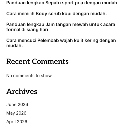
Panduan lengkap Sepatu sport pria dengan mudah.
Cara memilih Body scrub kopi dengan mudah.
Panduan lengkap Jam tangan mewah untuk acara
formal di siang hari
Cara mencuci Pelembab wajah kulit kering dengan
mudah.
Recent Comments
No comments to show.
Archives
June 2026
May 2026
April 2026