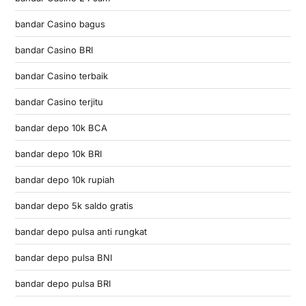
bandar Casino bagus
bandar Casino BRI
bandar Casino terbaik
bandar Casino terjitu
bandar depo 10k BCA
bandar depo 10k BRI
bandar depo 10k rupiah
bandar depo 5k saldo gratis
bandar depo pulsa anti rungkat
bandar depo pulsa BNI
bandar depo pulsa BRI