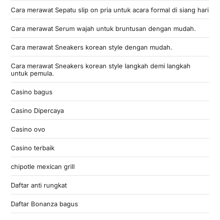
Cara merawat Sepatu slip on pria untuk acara formal di siang hari
Cara merawat Serum wajah untuk bruntusan dengan mudah.
Cara merawat Sneakers korean style dengan mudah.
Cara merawat Sneakers korean style langkah demi langkah
untuk pemula.
Casino bagus
Casino Dipercaya
Casino ovo
Casino terbaik
chipotle mexican grill
Daftar anti rungkat
Daftar Bonanza bagus