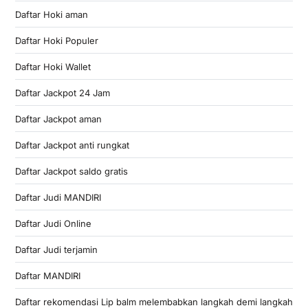
Daftar Hoki aman
Daftar Hoki Populer
Daftar Hoki Wallet
Daftar Jackpot 24 Jam
Daftar Jackpot aman
Daftar Jackpot anti rungkat
Daftar Jackpot saldo gratis
Daftar Judi MANDIRI
Daftar Judi Online
Daftar Judi terjamin
Daftar MANDIRI
Daftar rekomendasi Lip balm melembabkan langkah demi langkah