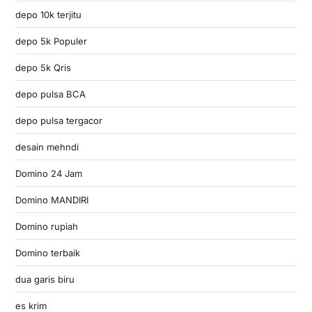
depo 10k terjitu
depo 5k Populer
depo 5k Qris
depo pulsa BCA
depo pulsa tergacor
desain mehndi
Domino 24 Jam
Domino MANDIRI
Domino rupiah
Domino terbaik
dua garis biru
es krim