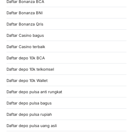
Daftar Bonanza BCA
Daftar Bonanza BNI
Daftar Bonanza Qris
Daftar Casino bagus
Daftar Casino terbaik
Daftar depo 10k BCA
Daftar depo 10k telkomsel
Daftar depo 10k Wallet
Daftar depo pulsa anti rungkat
Daftar depo pulsa bagus
Daftar depo pulsa rupiah
Daftar depo pulsa uang asli