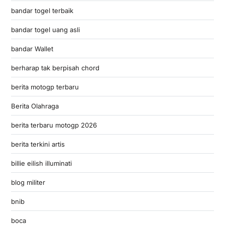
bandar togel terbaik
bandar togel uang asli
bandar Wallet
berharap tak berpisah chord
berita motogp terbaru
Berita Olahraga
berita terbaru motogp 2026
berita terkini artis
billie eilish illuminati
blog militer
bnib
boca