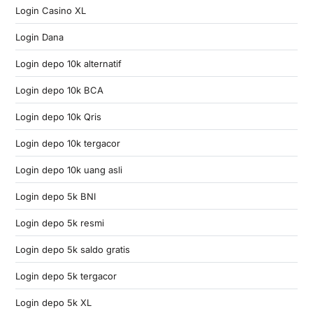
Login Casino XL
Login Dana
Login depo 10k alternatif
Login depo 10k BCA
Login depo 10k Qris
Login depo 10k tergacor
Login depo 10k uang asli
Login depo 5k BNI
Login depo 5k resmi
Login depo 5k saldo gratis
Login depo 5k tergacor
Login depo 5k XL