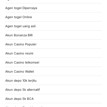
Agen togel Dipercaya
Agen togel Online
Agen togel uang asli
Akun Bonanza BRI
Akun Casino Populer
Akun Casino resmi
Akun Casino telkomsel
Akun Casino Wallet
Akun depo 10k terjitu
Akun depo 5k alternatif
Akun depo 5k BCA