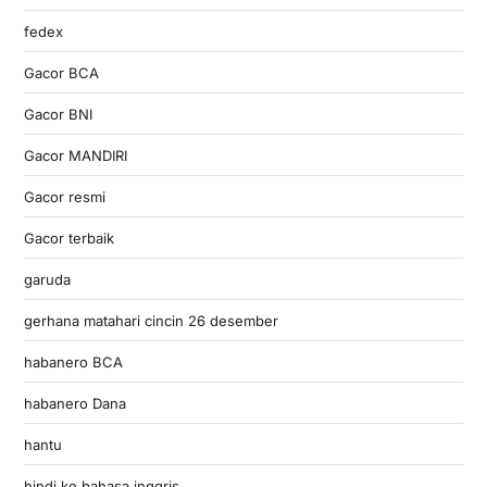
fedex
Gacor BCA
Gacor BNI
Gacor MANDIRI
Gacor resmi
Gacor terbaik
garuda
gerhana matahari cincin 26 desember
habanero BCA
habanero Dana
hantu
hindi ke bahasa inggris