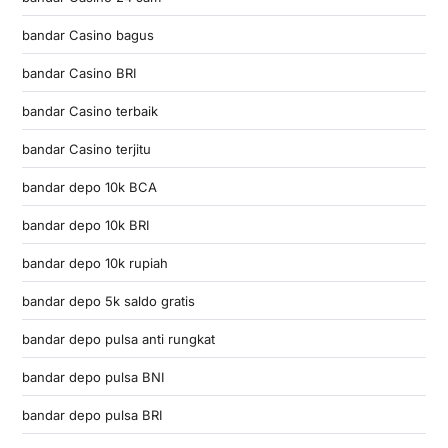
bandar Casino bagus
bandar Casino BRI
bandar Casino terbaik
bandar Casino terjitu
bandar depo 10k BCA
bandar depo 10k BRI
bandar depo 10k rupiah
bandar depo 5k saldo gratis
bandar depo pulsa anti rungkat
bandar depo pulsa BNI
bandar depo pulsa BRI