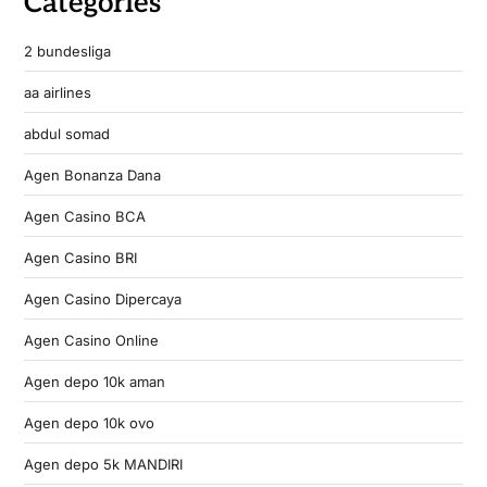
Categories
2 bundesliga
aa airlines
abdul somad
Agen Bonanza Dana
Agen Casino BCA
Agen Casino BRI
Agen Casino Dipercaya
Agen Casino Online
Agen depo 10k aman
Agen depo 10k ovo
Agen depo 5k MANDIRI