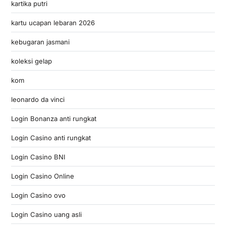
kartika putri
kartu ucapan lebaran 2026
kebugaran jasmani
koleksi gelap
kom
leonardo da vinci
Login Bonanza anti rungkat
Login Casino anti rungkat
Login Casino BNI
Login Casino Online
Login Casino ovo
Login Casino uang asli