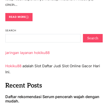
cincin…
READ MORE
SEARCH
Search
jaringan layanan hokiku88
Hokiku88
adalah Slot Daftar Judi Slot Online Gacor Hari
Ini.
Recent Posts
Daftar rekomendasi Serum pencerah wajah dengan
mudah.