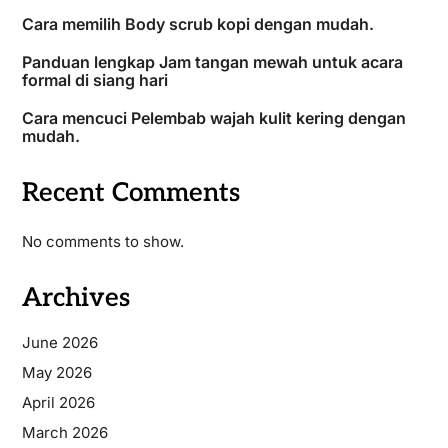
Cara memilih Body scrub kopi dengan mudah.
Panduan lengkap Jam tangan mewah untuk acara
formal di siang hari
Cara mencuci Pelembab wajah kulit kering dengan
mudah.
Recent Comments
No comments to show.
Archives
June 2026
May 2026
April 2026
March 2026