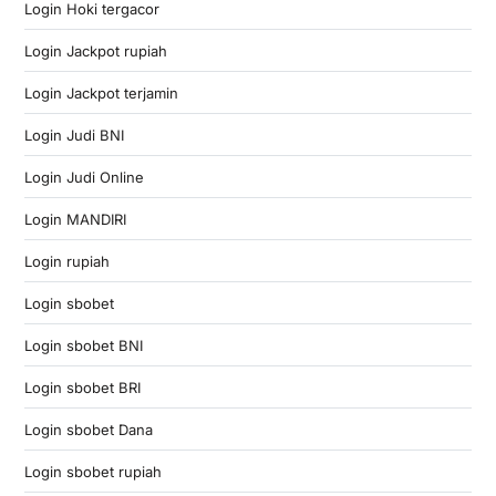
Login Hoki tergacor
Login Jackpot rupiah
Login Jackpot terjamin
Login Judi BNI
Login Judi Online
Login MANDIRI
Login rupiah
Login sbobet
Login sbobet BNI
Login sbobet BRI
Login sbobet Dana
Login sbobet rupiah