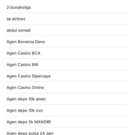
2 bundesliga
aa airlines
abdul somad
Agen Bonanza Dana
Agen Casino BCA
Agen Casino BRI
Agen Casino Dipercaya
Agen Casino Online
Agen depo 10k aman
Agen depo 10k ovo
Agen depo 5k MANDIRI
Agen depo pulsa 24 Jam