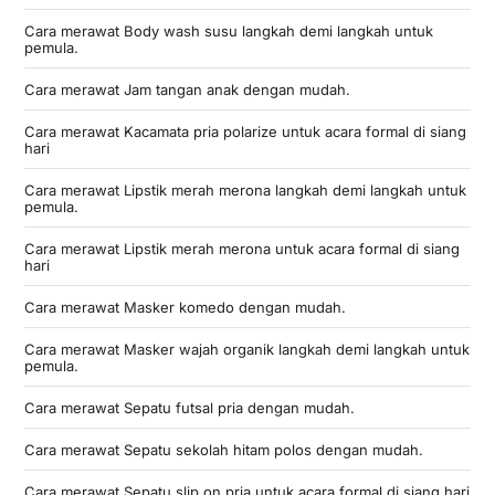
Cara merawat Body wash susu langkah demi langkah untuk
pemula.
Cara merawat Jam tangan anak dengan mudah.
Cara merawat Kacamata pria polarize untuk acara formal di siang
hari
Cara merawat Lipstik merah merona langkah demi langkah untuk
pemula.
Cara merawat Lipstik merah merona untuk acara formal di siang
hari
Cara merawat Masker komedo dengan mudah.
Cara merawat Masker wajah organik langkah demi langkah untuk
pemula.
Cara merawat Sepatu futsal pria dengan mudah.
Cara merawat Sepatu sekolah hitam polos dengan mudah.
Cara merawat Sepatu slip on pria untuk acara formal di siang hari