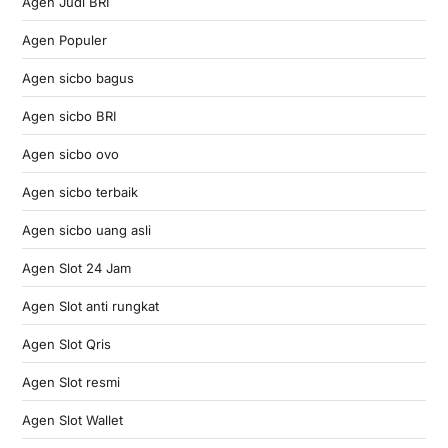
Agen Judi BRI
Agen Populer
Agen sicbo bagus
Agen sicbo BRI
Agen sicbo ovo
Agen sicbo terbaik
Agen sicbo uang asli
Agen Slot 24 Jam
Agen Slot anti rungkat
Agen Slot Qris
Agen Slot resmi
Agen Slot Wallet