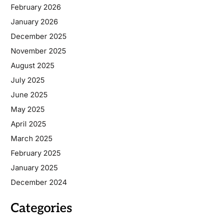
February 2026
January 2026
December 2025
November 2025
August 2025
July 2025
June 2025
May 2025
April 2025
March 2025
February 2025
January 2025
December 2024
Categories