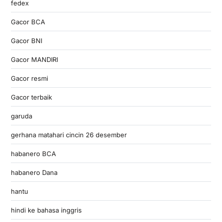
fedex
Gacor BCA
Gacor BNI
Gacor MANDIRI
Gacor resmi
Gacor terbaik
garuda
gerhana matahari cincin 26 desember
habanero BCA
habanero Dana
hantu
hindi ke bahasa inggris