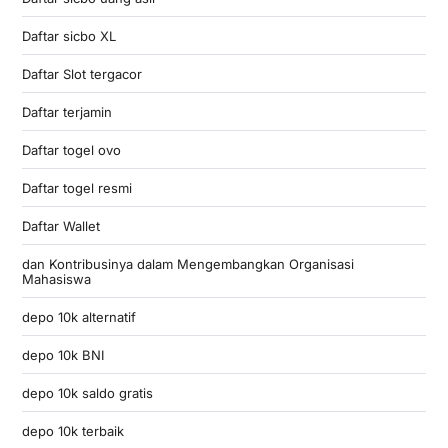
Daftar sicbo XL
Daftar Slot tergacor
Daftar terjamin
Daftar togel ovo
Daftar togel resmi
Daftar Wallet
dan Kontribusinya dalam Mengembangkan Organisasi
Mahasiswa
depo 10k alternatif
depo 10k BNI
depo 10k saldo gratis
depo 10k terbaik