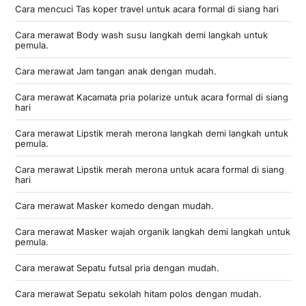
Cara mencuci Tas koper travel untuk acara formal di siang hari
Cara merawat Body wash susu langkah demi langkah untuk
pemula.
Cara merawat Jam tangan anak dengan mudah.
Cara merawat Kacamata pria polarize untuk acara formal di siang
hari
Cara merawat Lipstik merah merona langkah demi langkah untuk
pemula.
Cara merawat Lipstik merah merona untuk acara formal di siang
hari
Cara merawat Masker komedo dengan mudah.
Cara merawat Masker wajah organik langkah demi langkah untuk
pemula.
Cara merawat Sepatu futsal pria dengan mudah.
Cara merawat Sepatu sekolah hitam polos dengan mudah.