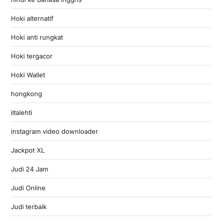
Hoki alternatif
Hoki anti rungkat
Hoki tergacor
Hoki Wallet
hongkong
iltalehti
instagram video downloader
Jackpot XL
Judi 24 Jam
Judi Online
Judi terbaik