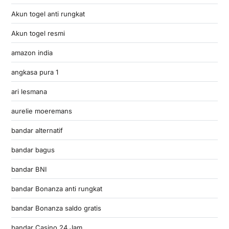
Akun togel anti rungkat
Akun togel resmi
amazon india
angkasa pura 1
ari lesmana
aurelie moeremans
bandar alternatif
bandar bagus
bandar BNI
bandar Bonanza anti rungkat
bandar Bonanza saldo gratis
bandar Casino 24 Jam