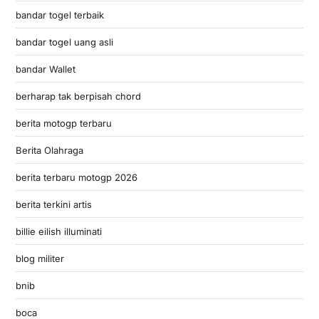
bandar togel terbaik
bandar togel uang asli
bandar Wallet
berharap tak berpisah chord
berita motogp terbaru
Berita Olahraga
berita terbaru motogp 2026
berita terkini artis
billie eilish illuminati
blog militer
bnib
boca