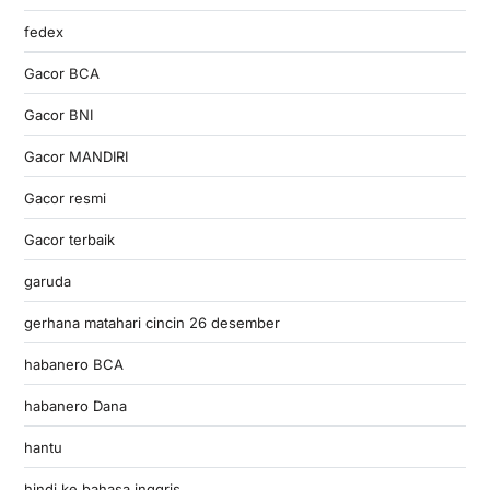
fedex
Gacor BCA
Gacor BNI
Gacor MANDIRI
Gacor resmi
Gacor terbaik
garuda
gerhana matahari cincin 26 desember
habanero BCA
habanero Dana
hantu
hindi ke bahasa inggris