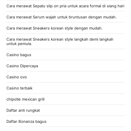
Cara merawat Sepatu slip on pria untuk acara formal di siang hari
Cara merawat Serum wajah untuk bruntusan dengan mudah.
Cara merawat Sneakers korean style dengan mudah.
Cara merawat Sneakers korean style langkah demi langkah
untuk pemula.
Casino bagus
Casino Dipercaya
Casino ovo
Casino terbaik
chipotle mexican grill
Daftar anti rungkat
Daftar Bonanza bagus