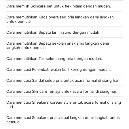
Cara memilih Skincare set untuk flek hitam dengan mudah.
Cara memutihkan Kaos oversized pria langkah demi langkah
untuk pemula.
Cara memutihkan Sepatu lari mizuno dengan mudah.
Cara memutihkan Sepatu sekolah anak smp langkah demi
langkah untuk pemula.
Cara memutihkan Tas selempang pria dengan mudah.
Cara mencuci Pelembab wajah kulit kering dengan mudah.
Cara mencuci Sandal selop pria untuk acara formal di siang hari
Cara mencuci Skincare remaja untuk acara formal di siang hari
Cara mencuci Sneakers korean style untuk acara formal di siang
hari
Cara mencuci Sneakers pria casual langkah demi langkah untuk
pemula.