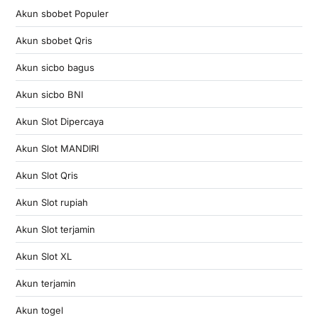
Akun sbobet Populer
Akun sbobet Qris
Akun sicbo bagus
Akun sicbo BNI
Akun Slot Dipercaya
Akun Slot MANDIRI
Akun Slot Qris
Akun Slot rupiah
Akun Slot terjamin
Akun Slot XL
Akun terjamin
Akun togel