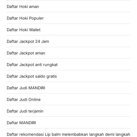
Daftar Hoki aman
Daftar Hoki Populer
Daftar Hoki Wallet
Daftar Jackpot 24 Jam
Daftar Jackpot aman
Daftar Jackpot anti rungkat
Daftar Jackpot saldo gratis
Daftar Judi MANDIRI
Daftar Judi Online
Daftar Judi terjamin
Daftar MANDIRI
Daftar rekomendasi Lip balm melembabkan langkah demi langkah