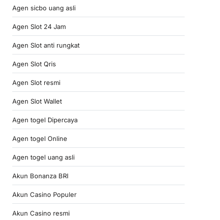
Agen sicbo uang asli
Agen Slot 24 Jam
Agen Slot anti rungkat
Agen Slot Qris
Agen Slot resmi
Agen Slot Wallet
Agen togel Dipercaya
Agen togel Online
Agen togel uang asli
Akun Bonanza BRI
Akun Casino Populer
Akun Casino resmi