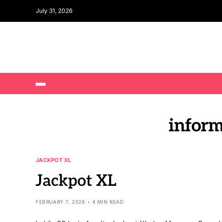
July 31, 2026
inform
JACKPOT XL
Jackpot XL
FEBRUARY 7, 2026
4 MIN READ