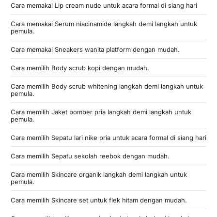
Cara memakai Lip cream nude untuk acara formal di siang hari
Cara memakai Serum niacinamide langkah demi langkah untuk
pemula.
Cara memakai Sneakers wanita platform dengan mudah.
Cara memilih Body scrub kopi dengan mudah.
Cara memilih Body scrub whitening langkah demi langkah untuk
pemula.
Cara memilih Jaket bomber pria langkah demi langkah untuk
pemula.
Cara memilih Sepatu lari nike pria untuk acara formal di siang hari
Cara memilih Sepatu sekolah reebok dengan mudah.
Cara memilih Skincare organik langkah demi langkah untuk
pemula.
Cara memilih Skincare set untuk flek hitam dengan mudah.