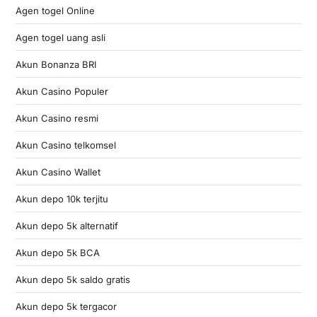
Agen togel Online
Agen togel uang asli
Akun Bonanza BRI
Akun Casino Populer
Akun Casino resmi
Akun Casino telkomsel
Akun Casino Wallet
Akun depo 10k terjitu
Akun depo 5k alternatif
Akun depo 5k BCA
Akun depo 5k saldo gratis
Akun depo 5k tergacor