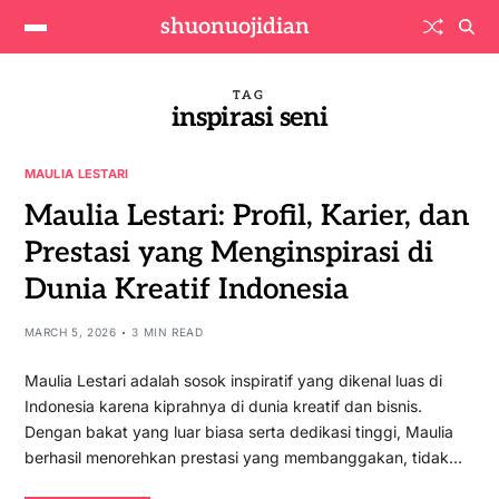
shuonuojidian
TAG
inspirasi seni
MAULIA LESTARI
Maulia Lestari: Profil, Karier, dan
Prestasi yang Menginspirasi di
Dunia Kreatif Indonesia
MARCH 5, 2026
3 MIN READ
Maulia Lestari adalah sosok inspiratif yang dikenal luas di
Indonesia karena kiprahnya di dunia kreatif dan bisnis.
Dengan bakat yang luar biasa serta dedikasi tinggi, Maulia
berhasil menorehkan prestasi yang membanggakan, tidak…