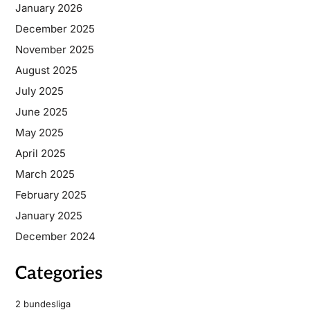
January 2026
December 2025
November 2025
August 2025
July 2025
June 2025
May 2025
April 2025
March 2025
February 2025
January 2025
December 2024
Categories
2 bundesliga