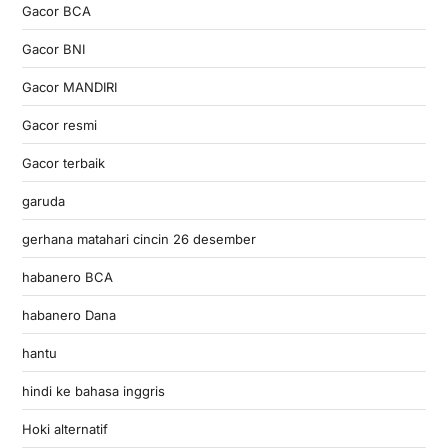
Gacor BCA
Gacor BNI
Gacor MANDIRI
Gacor resmi
Gacor terbaik
garuda
gerhana matahari cincin 26 desember
habanero BCA
habanero Dana
hantu
hindi ke bahasa inggris
Hoki alternatif