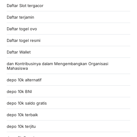
Daftar Slot tergacor
Daftar terjamin
Daftar togel ovo
Daftar togel resmi
Daftar Wallet
dan Kontribusinya dalam Mengembangkan Organisasi
Mahasiswa
depo 10k alternatif
depo 10k BNI
depo 10k saldo gratis
depo 10k terbaik
depo 10k terjitu