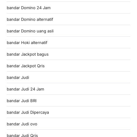
bandar Domino 24 Jam
bandar Domino alternatif
bandar Domino uang asli
bandar Hoki alternatif
bandar Jackpot bagus
bandar Jackpot Qris
bandar Judi
bandar Judi 24 Jam
bandar Judi BRI
bandar Judi Dipercaya
bandar Judi ovo
bandar Judi Qris