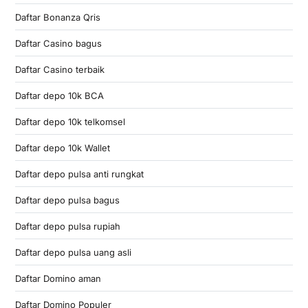
Daftar Bonanza Qris
Daftar Casino bagus
Daftar Casino terbaik
Daftar depo 10k BCA
Daftar depo 10k telkomsel
Daftar depo 10k Wallet
Daftar depo pulsa anti rungkat
Daftar depo pulsa bagus
Daftar depo pulsa rupiah
Daftar depo pulsa uang asli
Daftar Domino aman
Daftar Domino Populer