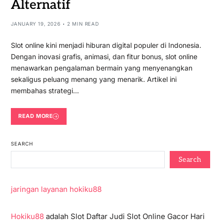
Alternatif
JANUARY 19, 2026
2 MIN READ
Slot online kini menjadi hiburan digital populer di Indonesia.
Dengan inovasi grafis, animasi, dan fitur bonus, slot online
menawarkan pengalaman bermain yang menyenangkan
sekaligus peluang menang yang menarik. Artikel ini
membahas strategi…
READ MORE
SEARCH
Search
jaringan layanan hokiku88
Hokiku88
adalah Slot Daftar Judi Slot Online Gacor Hari