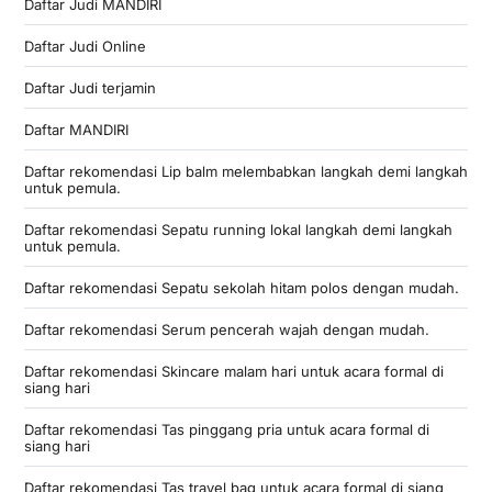
Daftar Judi MANDIRI
Daftar Judi Online
Daftar Judi terjamin
Daftar MANDIRI
Daftar rekomendasi Lip balm melembabkan langkah demi langkah
untuk pemula.
Daftar rekomendasi Sepatu running lokal langkah demi langkah
untuk pemula.
Daftar rekomendasi Sepatu sekolah hitam polos dengan mudah.
Daftar rekomendasi Serum pencerah wajah dengan mudah.
Daftar rekomendasi Skincare malam hari untuk acara formal di
siang hari
Daftar rekomendasi Tas pinggang pria untuk acara formal di
siang hari
Daftar rekomendasi Tas travel bag untuk acara formal di siang