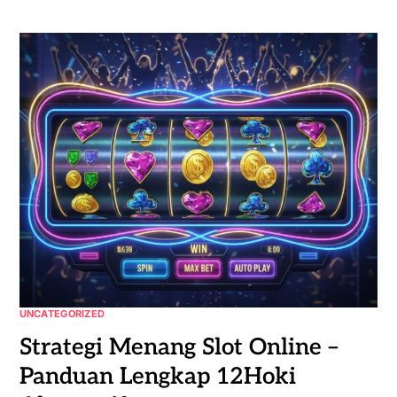
UNCATEGORIZED
Strategi Menang Slot Online –
Panduan Lengkap 12Hoki