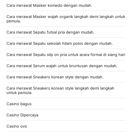
Cara merawat Masker komedo dengan mudah.
Cara merawat Masker wajah organik langkah demi langkah untuk
pemula.
Cara merawat Sepatu futsal pria dengan mudah.
Cara merawat Sepatu sekolah hitam polos dengan mudah.
Cara merawat Sepatu slip on pria untuk acara formal di siang hari
Cara merawat Serum wajah untuk bruntusan dengan mudah.
Cara merawat Sneakers korean style dengan mudah.
Cara merawat Sneakers korean style langkah demi langkah
untuk pemula.
Casino bagus
Casino Dipercaya
Casino ovo