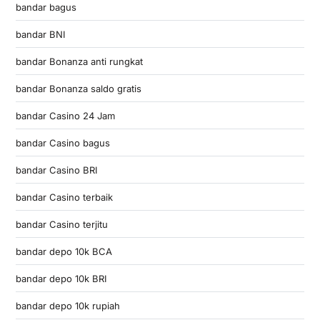
bandar bagus
bandar BNI
bandar Bonanza anti rungkat
bandar Bonanza saldo gratis
bandar Casino 24 Jam
bandar Casino bagus
bandar Casino BRI
bandar Casino terbaik
bandar Casino terjitu
bandar depo 10k BCA
bandar depo 10k BRI
bandar depo 10k rupiah