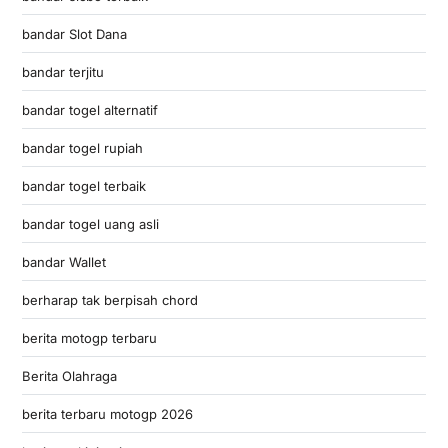
bandar Slot Dana
bandar terjitu
bandar togel alternatif
bandar togel rupiah
bandar togel terbaik
bandar togel uang asli
bandar Wallet
berharap tak berpisah chord
berita motogp terbaru
Berita Olahraga
berita terbaru motogp 2026