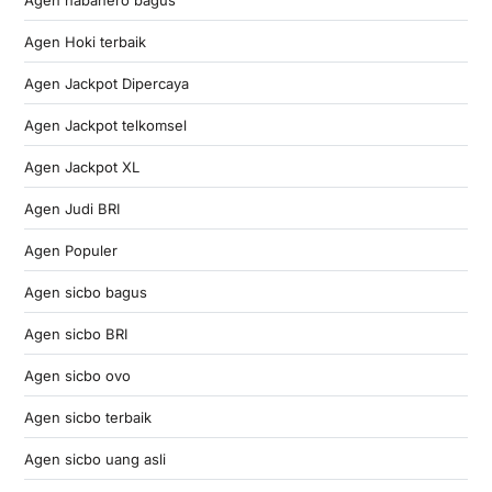
Agen Hoki terbaik
Agen Jackpot Dipercaya
Agen Jackpot telkomsel
Agen Jackpot XL
Agen Judi BRI
Agen Populer
Agen sicbo bagus
Agen sicbo BRI
Agen sicbo ovo
Agen sicbo terbaik
Agen sicbo uang asli