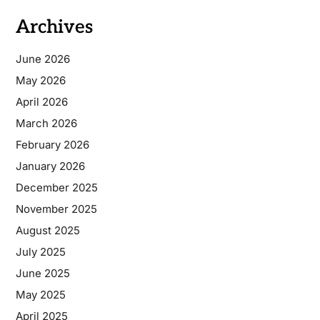
Archives
June 2026
May 2026
April 2026
March 2026
February 2026
January 2026
December 2025
November 2025
August 2025
July 2025
June 2025
May 2025
April 2025