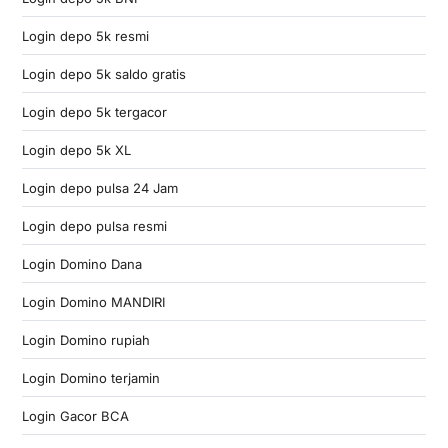
Login depo 5k resmi
Login depo 5k saldo gratis
Login depo 5k tergacor
Login depo 5k XL
Login depo pulsa 24 Jam
Login depo pulsa resmi
Login Domino Dana
Login Domino MANDIRI
Login Domino rupiah
Login Domino terjamin
Login Gacor BCA