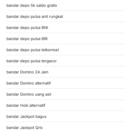
bandar depo 5k saldo gratis
bandar depo pulsa anti rungkat
bandar depo pulsa BNI
bandar depo pulsa BRI
bandar depo pulsa telkomsel
bandar depo pulsa tergacor
bandar Domino 24 Jam
bandar Domino alternatif
bandar Domino uang asli
bandar Hoki alternatif
bandar Jackpot bagus
bandar Jackpot Qris