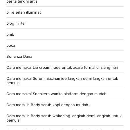
berita terkini artis
billie eilish illuminati
blog militer
bnib
boca
Bonanza Dana
Cara memakai Lip cream nude untuk acara formal di siang hari
Cara memakai Serum niacinamide langkah demi langkah untuk
pemula.
Cara memakai Sneakers wanita platform dengan mudah.
Cara memilih Body scrub kopi dengan mudah.
Cara memilih Body scrub whitening langkah demi langkah untuk
pemula.