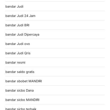
bandar Judi
bandar Judi 24 Jam
bandar Judi BRI
bandar Judi Dipercaya
bandar Judi ovo
bandar Judi Qris
bandar resmi
bandar saldo gratis
bandar sbobet MANDIRI
bandar sicbo Dana
bandar sicbo MANDIRI
bandar sicbo terbaik