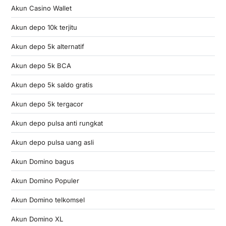
Akun Casino Wallet
Akun depo 10k terjitu
Akun depo 5k alternatif
Akun depo 5k BCA
Akun depo 5k saldo gratis
Akun depo 5k tergacor
Akun depo pulsa anti rungkat
Akun depo pulsa uang asli
Akun Domino bagus
Akun Domino Populer
Akun Domino telkomsel
Akun Domino XL