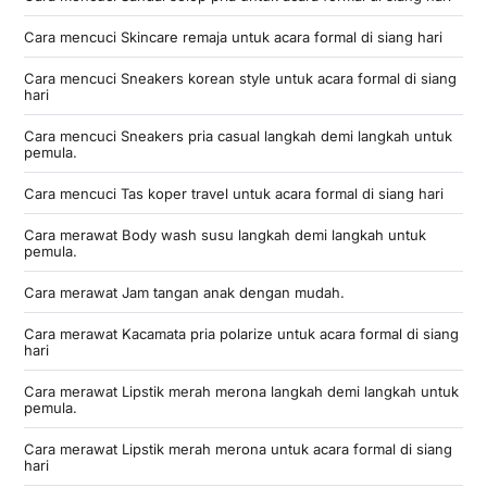
Cara mencuci Skincare remaja untuk acara formal di siang hari
Cara mencuci Sneakers korean style untuk acara formal di siang
hari
Cara mencuci Sneakers pria casual langkah demi langkah untuk
pemula.
Cara mencuci Tas koper travel untuk acara formal di siang hari
Cara merawat Body wash susu langkah demi langkah untuk
pemula.
Cara merawat Jam tangan anak dengan mudah.
Cara merawat Kacamata pria polarize untuk acara formal di siang
hari
Cara merawat Lipstik merah merona langkah demi langkah untuk
pemula.
Cara merawat Lipstik merah merona untuk acara formal di siang
hari