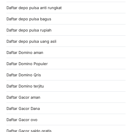
Daftar depo pulsa anti rungkat
Daftar depo pulsa bagus
Daftar depo pulsa rupiah
Daftar depo pulsa uang asli
Daftar Domino aman
Daftar Domino Populer
Daftar Domino Qris
Daftar Domino terjitu
Daftar Gacor aman
Daftar Gacor Dana
Daftar Gacor ovo
Daftar Gacor saldo gratis