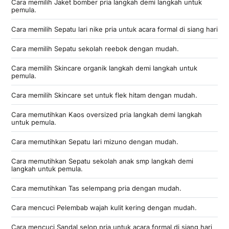
Cara memilih Jaket bomber pria langkah demi langkah untuk
pemula.
Cara memilih Sepatu lari nike pria untuk acara formal di siang hari
Cara memilih Sepatu sekolah reebok dengan mudah.
Cara memilih Skincare organik langkah demi langkah untuk
pemula.
Cara memilih Skincare set untuk flek hitam dengan mudah.
Cara memutihkan Kaos oversized pria langkah demi langkah
untuk pemula.
Cara memutihkan Sepatu lari mizuno dengan mudah.
Cara memutihkan Sepatu sekolah anak smp langkah demi
langkah untuk pemula.
Cara memutihkan Tas selempang pria dengan mudah.
Cara mencuci Pelembab wajah kulit kering dengan mudah.
Cara mencuci Sandal selop pria untuk acara formal di siang hari