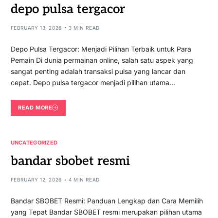
depo pulsa tergacor
FEBRUARY 13, 2026
3 MIN READ
Depo Pulsa Tergacor: Menjadi Pilihan Terbaik untuk Para
Pemain Di dunia permainan online, salah satu aspek yang
sangat penting adalah transaksi pulsa yang lancar dan
cepat. Depo pulsa tergacor menjadi pilihan utama…
READ MORE
UNCATEGORIZED
bandar sbobet resmi
FEBRUARY 12, 2026
4 MIN READ
Bandar SBOBET Resmi: Panduan Lengkap dan Cara Memilih
yang Tepat Bandar SBOBET resmi merupakan pilihan utama