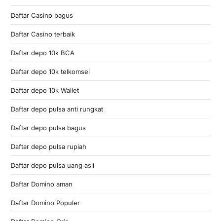
Daftar Casino bagus
Daftar Casino terbaik
Daftar depo 10k BCA
Daftar depo 10k telkomsel
Daftar depo 10k Wallet
Daftar depo pulsa anti rungkat
Daftar depo pulsa bagus
Daftar depo pulsa rupiah
Daftar depo pulsa uang asli
Daftar Domino aman
Daftar Domino Populer