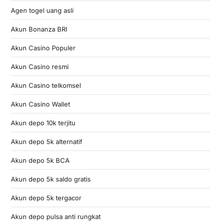
Agen togel uang asli
Akun Bonanza BRI
Akun Casino Populer
Akun Casino resmi
Akun Casino telkomsel
Akun Casino Wallet
Akun depo 10k terjitu
Akun depo 5k alternatif
Akun depo 5k BCA
Akun depo 5k saldo gratis
Akun depo 5k tergacor
Akun depo pulsa anti rungkat