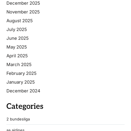
December 2025
November 2025
August 2025
July 2025
June 2025
May 2025
April 2025
March 2025
February 2025
January 2025
December 2024
Categories
2 bundesliga
aa airlines