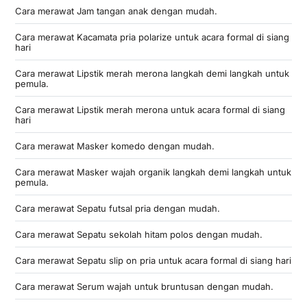
Cara merawat Jam tangan anak dengan mudah.
Cara merawat Kacamata pria polarize untuk acara formal di siang
hari
Cara merawat Lipstik merah merona langkah demi langkah untuk
pemula.
Cara merawat Lipstik merah merona untuk acara formal di siang
hari
Cara merawat Masker komedo dengan mudah.
Cara merawat Masker wajah organik langkah demi langkah untuk
pemula.
Cara merawat Sepatu futsal pria dengan mudah.
Cara merawat Sepatu sekolah hitam polos dengan mudah.
Cara merawat Sepatu slip on pria untuk acara formal di siang hari
Cara merawat Serum wajah untuk bruntusan dengan mudah.