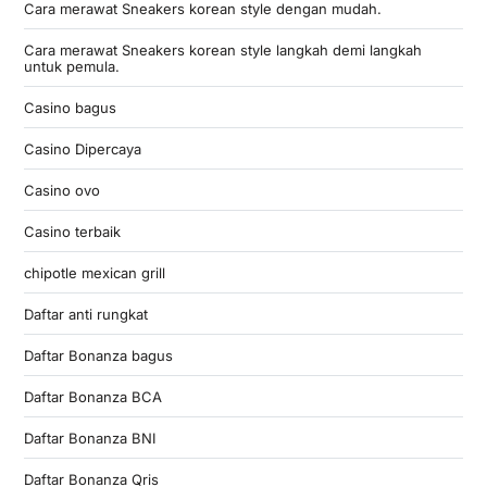
Cara merawat Sneakers korean style dengan mudah.
Cara merawat Sneakers korean style langkah demi langkah
untuk pemula.
Casino bagus
Casino Dipercaya
Casino ovo
Casino terbaik
chipotle mexican grill
Daftar anti rungkat
Daftar Bonanza bagus
Daftar Bonanza BCA
Daftar Bonanza BNI
Daftar Bonanza Qris