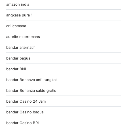
amazon india
angkasa pura 1
ari lesmana
aurelie moeremans
bandar alternatif
bandar bagus
bandar BNI
bandar Bonanza anti rungkat
bandar Bonanza saldo gratis
bandar Casino 24 Jam
bandar Casino bagus
bandar Casino BRI