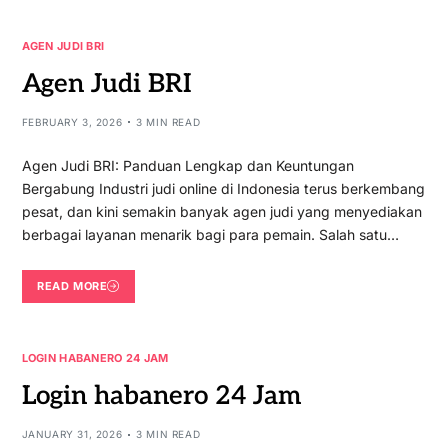
AGEN JUDI BRI
Agen Judi BRI
FEBRUARY 3, 2026
3 MIN READ
Agen Judi BRI: Panduan Lengkap dan Keuntungan
Bergabung Industri judi online di Indonesia terus berkembang
pesat, dan kini semakin banyak agen judi yang menyediakan
berbagai layanan menarik bagi para pemain. Salah satu…
READ MORE
LOGIN HABANERO 24 JAM
Login habanero 24 Jam
JANUARY 31, 2026
3 MIN READ