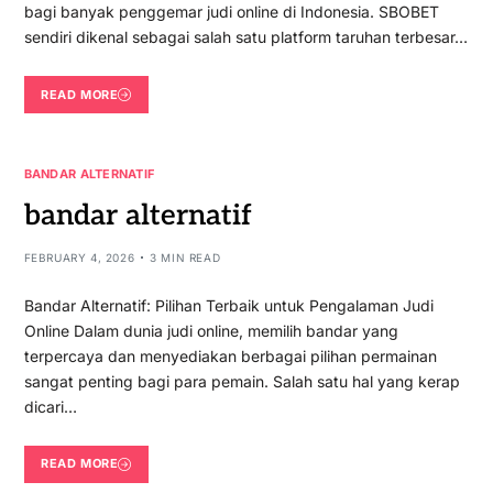
bagi banyak penggemar judi online di Indonesia. SBOBET
sendiri dikenal sebagai salah satu platform taruhan terbesar…
READ MORE
BANDAR ALTERNATIF
bandar alternatif
FEBRUARY 4, 2026
3 MIN READ
Bandar Alternatif: Pilihan Terbaik untuk Pengalaman Judi
Online Dalam dunia judi online, memilih bandar yang
terpercaya dan menyediakan berbagai pilihan permainan
sangat penting bagi para pemain. Salah satu hal yang kerap
dicari…
READ MORE