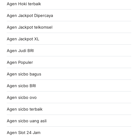
Agen Hoki terbaik
Agen Jackpot Dipercaya
Agen Jackpot telkomsel
Agen Jackpot XL
Agen Judi BRI
Agen Populer
Agen sicbo bagus
Agen sicbo BRI
Agen sicbo ovo
Agen sicbo terbaik
Agen sicbo uang asli
Agen Slot 24 Jam