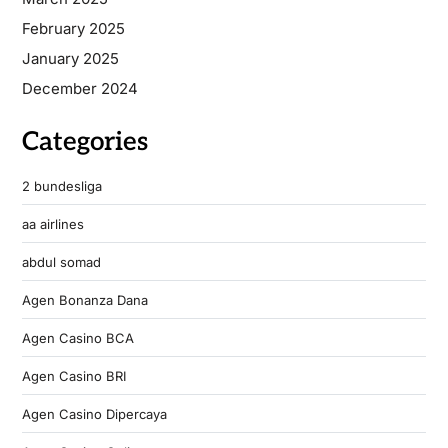
February 2025
January 2025
December 2024
Categories
2 bundesliga
aa airlines
abdul somad
Agen Bonanza Dana
Agen Casino BCA
Agen Casino BRI
Agen Casino Dipercaya