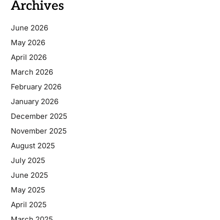
Archives
June 2026
May 2026
April 2026
March 2026
February 2026
January 2026
December 2025
November 2025
August 2025
July 2025
June 2025
May 2025
April 2025
March 2025