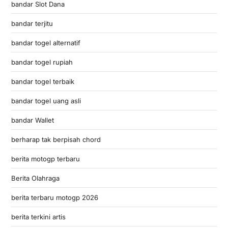
bandar Slot Dana
bandar terjitu
bandar togel alternatif
bandar togel rupiah
bandar togel terbaik
bandar togel uang asli
bandar Wallet
berharap tak berpisah chord
berita motogp terbaru
Berita Olahraga
berita terbaru motogp 2026
berita terkini artis