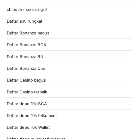
chipotle mexican grill
Daftar anti rungkat
Daftar Bonanza bagus
Daftar Bonanza BCA
Daftar Bonanza BNI
Daftar Bonanza Qris
Daftar Casino bagus
Daftar Casino terbaik
Daftar depo 10k BCA
Daftar depo 10k telkomsel
Daftar depo 10k Wallet
Daftar depo pulsa anti rungkat