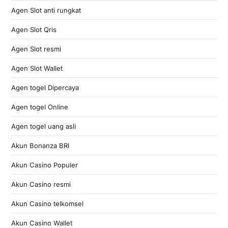
Agen Slot anti rungkat
Agen Slot Qris
Agen Slot resmi
Agen Slot Wallet
Agen togel Dipercaya
Agen togel Online
Agen togel uang asli
Akun Bonanza BRI
Akun Casino Populer
Akun Casino resmi
Akun Casino telkomsel
Akun Casino Wallet