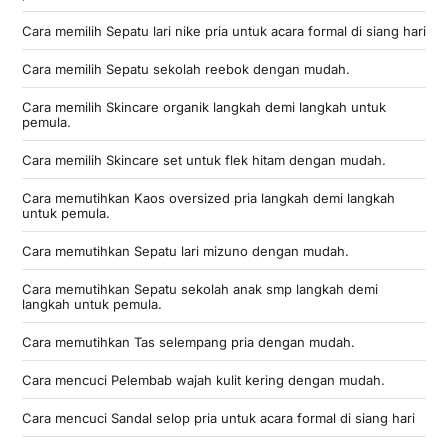
Cara memilih Sepatu lari nike pria untuk acara formal di siang hari
Cara memilih Sepatu sekolah reebok dengan mudah.
Cara memilih Skincare organik langkah demi langkah untuk
pemula.
Cara memilih Skincare set untuk flek hitam dengan mudah.
Cara memutihkan Kaos oversized pria langkah demi langkah
untuk pemula.
Cara memutihkan Sepatu lari mizuno dengan mudah.
Cara memutihkan Sepatu sekolah anak smp langkah demi
langkah untuk pemula.
Cara memutihkan Tas selempang pria dengan mudah.
Cara mencuci Pelembab wajah kulit kering dengan mudah.
Cara mencuci Sandal selop pria untuk acara formal di siang hari