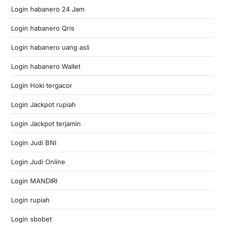
Login habanero 24 Jam
Login habanero Qris
Login habanero uang asli
Login habanero Wallet
Login Hoki tergacor
Login Jackpot rupiah
Login Jackpot terjamin
Login Judi BNI
Login Judi Online
Login MANDIRI
Login rupiah
Login sbobet