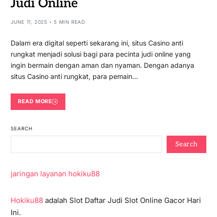
Judi Online
JUNE 11, 2025
5 MIN READ
Dalam era digital seperti sekarang ini, situs Casino anti
rungkat menjadi solusi bagi para pecinta judi online yang
ingin bermain dengan aman dan nyaman. Dengan adanya
situs Casino anti rungkat, para pemain…
READ MORE
SEARCH
Search
jaringan layanan hokiku88
Hokiku88
adalah Slot Daftar Judi Slot Online Gacor Hari
Ini.