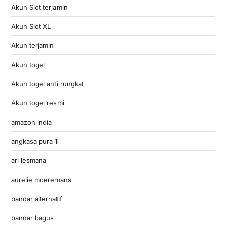
Akun Slot terjamin
Akun Slot XL
Akun terjamin
Akun togel
Akun togel anti rungkat
Akun togel resmi
amazon india
angkasa pura 1
ari lesmana
aurelie moeremans
bandar alternatif
bandar bagus