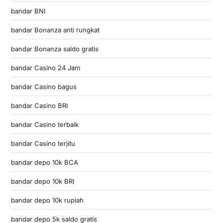
bandar BNI
bandar Bonanza anti rungkat
bandar Bonanza saldo gratis
bandar Casino 24 Jam
bandar Casino bagus
bandar Casino BRI
bandar Casino terbaik
bandar Casino terjitu
bandar depo 10k BCA
bandar depo 10k BRI
bandar depo 10k rupiah
bandar depo 5k saldo gratis