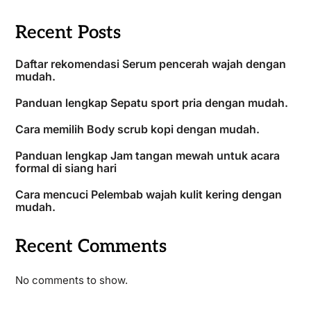
Recent Posts
Daftar rekomendasi Serum pencerah wajah dengan
mudah.
Panduan lengkap Sepatu sport pria dengan mudah.
Cara memilih Body scrub kopi dengan mudah.
Panduan lengkap Jam tangan mewah untuk acara
formal di siang hari
Cara mencuci Pelembab wajah kulit kering dengan
mudah.
Recent Comments
No comments to show.