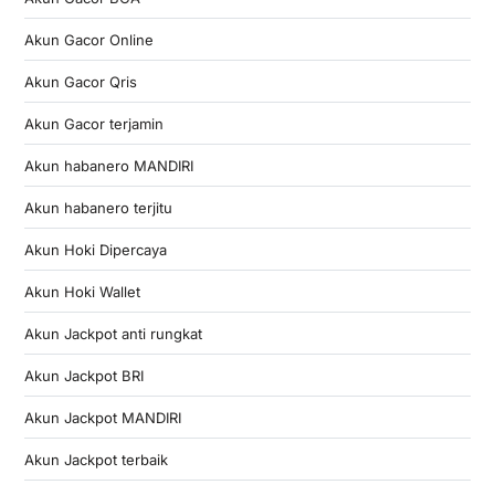
Akun Gacor Online
Akun Gacor Qris
Akun Gacor terjamin
Akun habanero MANDIRI
Akun habanero terjitu
Akun Hoki Dipercaya
Akun Hoki Wallet
Akun Jackpot anti rungkat
Akun Jackpot BRI
Akun Jackpot MANDIRI
Akun Jackpot terbaik