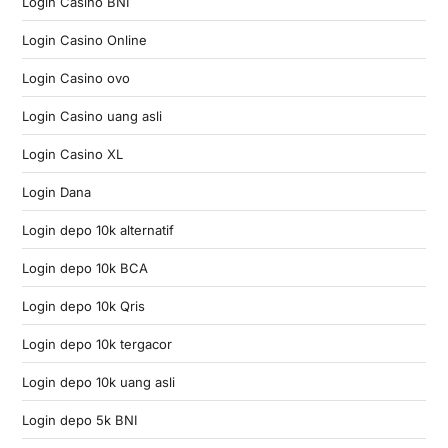
Login Casino BNI
Login Casino Online
Login Casino ovo
Login Casino uang asli
Login Casino XL
Login Dana
Login depo 10k alternatif
Login depo 10k BCA
Login depo 10k Qris
Login depo 10k tergacor
Login depo 10k uang asli
Login depo 5k BNI