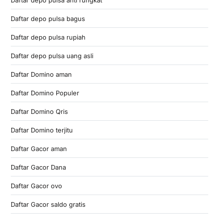
Daftar depo pulsa bagus
Daftar depo pulsa rupiah
Daftar depo pulsa uang asli
Daftar Domino aman
Daftar Domino Populer
Daftar Domino Qris
Daftar Domino terjitu
Daftar Gacor aman
Daftar Gacor Dana
Daftar Gacor ovo
Daftar Gacor saldo gratis