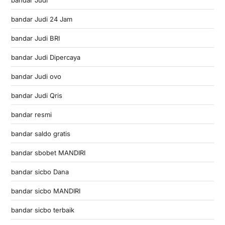
bandar Judi 24 Jam
bandar Judi BRI
bandar Judi Dipercaya
bandar Judi ovo
bandar Judi Qris
bandar resmi
bandar saldo gratis
bandar sbobet MANDIRI
bandar sicbo Dana
bandar sicbo MANDIRI
bandar sicbo terbaik