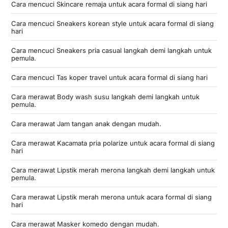
Cara mencuci Skincare remaja untuk acara formal di siang hari
Cara mencuci Sneakers korean style untuk acara formal di siang
hari
Cara mencuci Sneakers pria casual langkah demi langkah untuk
pemula.
Cara mencuci Tas koper travel untuk acara formal di siang hari
Cara merawat Body wash susu langkah demi langkah untuk
pemula.
Cara merawat Jam tangan anak dengan mudah.
Cara merawat Kacamata pria polarize untuk acara formal di siang
hari
Cara merawat Lipstik merah merona langkah demi langkah untuk
pemula.
Cara merawat Lipstik merah merona untuk acara formal di siang
hari
Cara merawat Masker komedo dengan mudah.