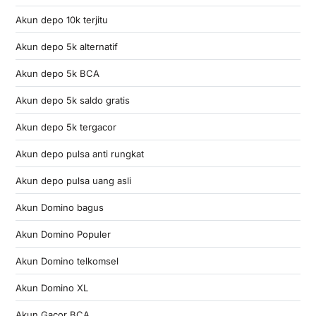
Akun depo 10k terjitu
Akun depo 5k alternatif
Akun depo 5k BCA
Akun depo 5k saldo gratis
Akun depo 5k tergacor
Akun depo pulsa anti rungkat
Akun depo pulsa uang asli
Akun Domino bagus
Akun Domino Populer
Akun Domino telkomsel
Akun Domino XL
Akun Gacor BCA