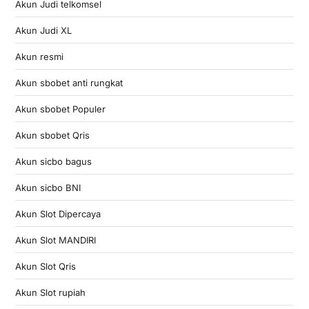
Akun Judi telkomsel
Akun Judi XL
Akun resmi
Akun sbobet anti rungkat
Akun sbobet Populer
Akun sbobet Qris
Akun sicbo bagus
Akun sicbo BNI
Akun Slot Dipercaya
Akun Slot MANDIRI
Akun Slot Qris
Akun Slot rupiah