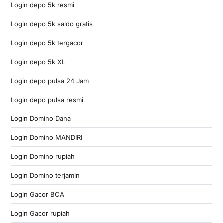
Login depo 5k resmi
Login depo 5k saldo gratis
Login depo 5k tergacor
Login depo 5k XL
Login depo pulsa 24 Jam
Login depo pulsa resmi
Login Domino Dana
Login Domino MANDIRI
Login Domino rupiah
Login Domino terjamin
Login Gacor BCA
Login Gacor rupiah