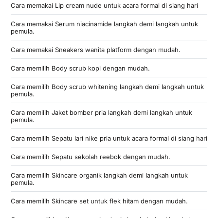
Cara memakai Lip cream nude untuk acara formal di siang hari
Cara memakai Serum niacinamide langkah demi langkah untuk
pemula.
Cara memakai Sneakers wanita platform dengan mudah.
Cara memilih Body scrub kopi dengan mudah.
Cara memilih Body scrub whitening langkah demi langkah untuk
pemula.
Cara memilih Jaket bomber pria langkah demi langkah untuk
pemula.
Cara memilih Sepatu lari nike pria untuk acara formal di siang hari
Cara memilih Sepatu sekolah reebok dengan mudah.
Cara memilih Skincare organik langkah demi langkah untuk
pemula.
Cara memilih Skincare set untuk flek hitam dengan mudah.