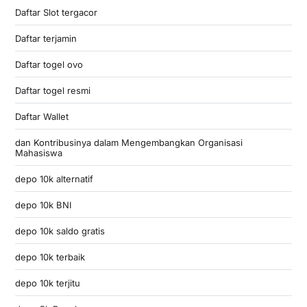
Daftar Slot tergacor
Daftar terjamin
Daftar togel ovo
Daftar togel resmi
Daftar Wallet
dan Kontribusinya dalam Mengembangkan Organisasi
Mahasiswa
depo 10k alternatif
depo 10k BNI
depo 10k saldo gratis
depo 10k terbaik
depo 10k terjitu