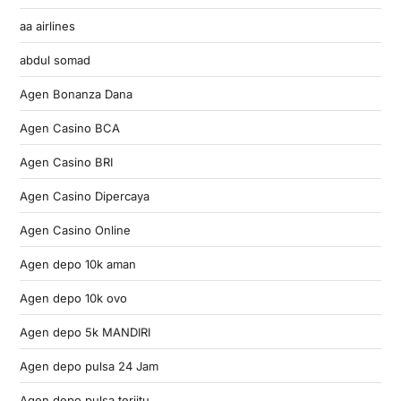
aa airlines
abdul somad
Agen Bonanza Dana
Agen Casino BCA
Agen Casino BRI
Agen Casino Dipercaya
Agen Casino Online
Agen depo 10k aman
Agen depo 10k ovo
Agen depo 5k MANDIRI
Agen depo pulsa 24 Jam
Agen depo pulsa terjitu