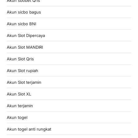
Akun sbobet Qris
Akun sicbo bagus
Akun sicbo BNI
Akun Slot Dipercaya
Akun Slot MANDIRI
Akun Slot Qris
Akun Slot rupiah
Akun Slot terjamin
Akun Slot XL
Akun terjamin
Akun togel
Akun togel anti rungkat