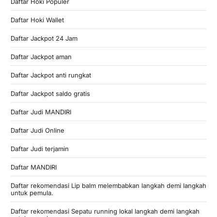
Daftar Hoki Populer
Daftar Hoki Wallet
Daftar Jackpot 24 Jam
Daftar Jackpot aman
Daftar Jackpot anti rungkat
Daftar Jackpot saldo gratis
Daftar Judi MANDIRI
Daftar Judi Online
Daftar Judi terjamin
Daftar MANDIRI
Daftar rekomendasi Lip balm melembabkan langkah demi langkah
untuk pemula.
Daftar rekomendasi Sepatu running lokal langkah demi langkah