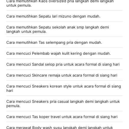
Cara memutihkan Kaos oversized pria langkah demi langkah
untuk pemula.
Cara memutihkan Sepatu lari mizuno dengan mudah.
Cara memutihkan Sepatu sekolah anak smp langkah demi
langkah untuk pemula.
Cara memutihkan Tas selempang pria dengan mudah.
Cara mencuci Pelembab wajah kulit kering dengan mudah.
Cara mencuci Sandal selop pria untuk acara formal di siang hari
Cara mencuci Skincare remaja untuk acara formal di siang hari
Cara mencuci Sneakers korean style untuk acara formal di siang
hari
Cara mencuci Sneakers pria casual langkah demi langkah untuk
pemula.
Cara mencuci Tas koper travel untuk acara formal di siang hari
Cara merawat Body wash susu langkah demi langkah untuk