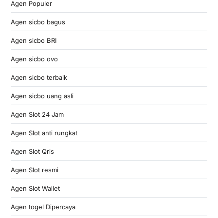
Agen Populer
Agen sicbo bagus
Agen sicbo BRI
Agen sicbo ovo
Agen sicbo terbaik
Agen sicbo uang asli
Agen Slot 24 Jam
Agen Slot anti rungkat
Agen Slot Qris
Agen Slot resmi
Agen Slot Wallet
Agen togel Dipercaya