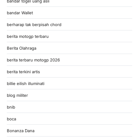
bandar togel uang asli
bandar Wallet
berharap tak berpisah chord
berita motogp terbaru
Berita Olahraga
berita terbaru motogp 2026
berita terkini artis
billie eilish illuminati
blog militer
bnib
boca
Bonanza Dana