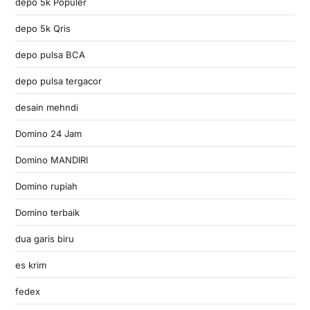
depo 5k Populer
depo 5k Qris
depo pulsa BCA
depo pulsa tergacor
desain mehndi
Domino 24 Jam
Domino MANDIRI
Domino rupiah
Domino terbaik
dua garis biru
es krim
fedex