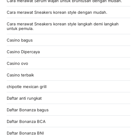
Cara merawat Serum wajah untuk bruntusan dengan mudah.
Cara merawat Sneakers korean style dengan mudah.
Cara merawat Sneakers korean style langkah demi langkah
untuk pemula.
Casino bagus
Casino Dipercaya
Casino ovo
Casino terbaik
chipotle mexican grill
Daftar anti rungkat
Daftar Bonanza bagus
Daftar Bonanza BCA
Daftar Bonanza BNI