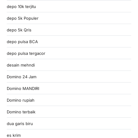
depo 10k terjitu
depo 5k Populer
depo 5k Qris
depo pulsa BCA
depo pulsa tergacor
desain mehndi
Domino 24 Jam
Domino MANDIRI
Domino rupiah
Domino terbaik
dua garis biru
es krim