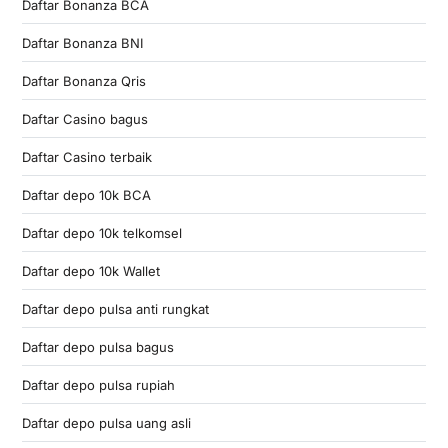
Daftar Bonanza BCA
Daftar Bonanza BNI
Daftar Bonanza Qris
Daftar Casino bagus
Daftar Casino terbaik
Daftar depo 10k BCA
Daftar depo 10k telkomsel
Daftar depo 10k Wallet
Daftar depo pulsa anti rungkat
Daftar depo pulsa bagus
Daftar depo pulsa rupiah
Daftar depo pulsa uang asli