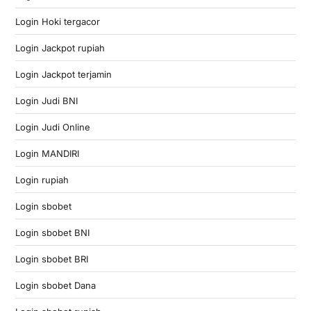
Login Hoki tergacor
Login Jackpot rupiah
Login Jackpot terjamin
Login Judi BNI
Login Judi Online
Login MANDIRI
Login rupiah
Login sbobet
Login sbobet BNI
Login sbobet BRI
Login sbobet Dana