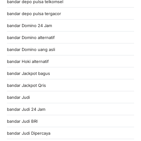
bandar depo pulsa telkomsel
bandar depo pulsa tergacor
bandar Domino 24 Jam
bandar Domino alternatif
bandar Domino uang asli
bandar Hoki alternatif
bandar Jackpot bagus
bandar Jackpot Qris
bandar Judi
bandar Judi 24 Jam
bandar Judi BRI
bandar Judi Dipercaya