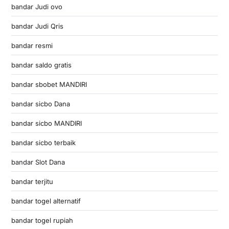
bandar Judi ovo
bandar Judi Qris
bandar resmi
bandar saldo gratis
bandar sbobet MANDIRI
bandar sicbo Dana
bandar sicbo MANDIRI
bandar sicbo terbaik
bandar Slot Dana
bandar terjitu
bandar togel alternatif
bandar togel rupiah