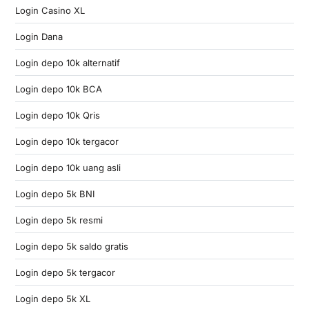
Login Casino XL
Login Dana
Login depo 10k alternatif
Login depo 10k BCA
Login depo 10k Qris
Login depo 10k tergacor
Login depo 10k uang asli
Login depo 5k BNI
Login depo 5k resmi
Login depo 5k saldo gratis
Login depo 5k tergacor
Login depo 5k XL