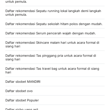
untuk pemula.
Daftar rekomendasi Sepatu running lokal langkah demi langkah
untuk pemula.
Daftar rekomendasi Sepatu sekolah hitam polos dengan mudah.
Daftar rekomendasi Serum pencerah wajah dengan mudah.
Daftar rekomendasi Skincare malam hari untuk acara formal di
siang hari
Daftar rekomendasi Tas pinggang pria untuk acara formal di
siang hari
Daftar rekomendasi Tas travel bag untuk acara formal di siang
hari
Daftar sbobet MANDIRI
Daftar sbobet ovo
Daftar sbobet Populer
Daftar sicbo uang asli