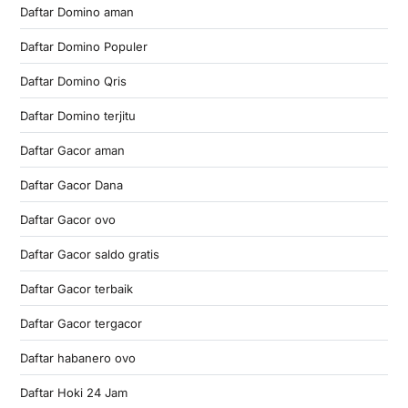
Daftar Domino aman
Daftar Domino Populer
Daftar Domino Qris
Daftar Domino terjitu
Daftar Gacor aman
Daftar Gacor Dana
Daftar Gacor ovo
Daftar Gacor saldo gratis
Daftar Gacor terbaik
Daftar Gacor tergacor
Daftar habanero ovo
Daftar Hoki 24 Jam