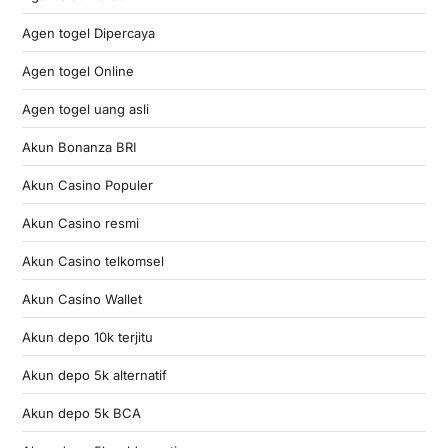
Agen togel Dipercaya
Agen togel Online
Agen togel uang asli
Akun Bonanza BRI
Akun Casino Populer
Akun Casino resmi
Akun Casino telkomsel
Akun Casino Wallet
Akun depo 10k terjitu
Akun depo 5k alternatif
Akun depo 5k BCA