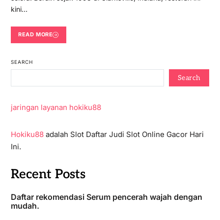
kini…
READ MORE
SEARCH
Search
jaringan layanan hokiku88
Hokiku88
adalah Slot Daftar Judi Slot Online Gacor Hari
Ini.
Recent Posts
Daftar rekomendasi Serum pencerah wajah dengan
mudah.