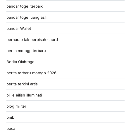
bandar togel terbaik
bandar togel uang asli
bandar Wallet
berharap tak berpisah chord
berita motogp terbaru
Berita Olahraga
berita terbaru motogp 2026
berita terkini artis
billie eilish illuminati
blog militer
bnib
boca