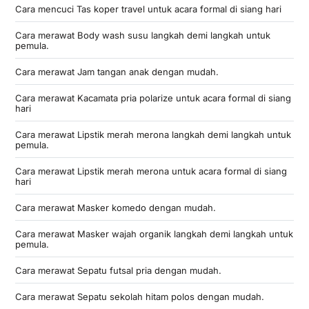
Cara mencuci Tas koper travel untuk acara formal di siang hari
Cara merawat Body wash susu langkah demi langkah untuk
pemula.
Cara merawat Jam tangan anak dengan mudah.
Cara merawat Kacamata pria polarize untuk acara formal di siang
hari
Cara merawat Lipstik merah merona langkah demi langkah untuk
pemula.
Cara merawat Lipstik merah merona untuk acara formal di siang
hari
Cara merawat Masker komedo dengan mudah.
Cara merawat Masker wajah organik langkah demi langkah untuk
pemula.
Cara merawat Sepatu futsal pria dengan mudah.
Cara merawat Sepatu sekolah hitam polos dengan mudah.