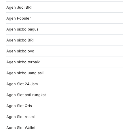
Agen Judi BRI
Agen Populer
Agen sicbo bagus
Agen sicbo BRI
Agen sicbo ovo
Agen sicbo terbaik
Agen sicbo uang asli
Agen Slot 24 Jam
Agen Slot anti rungkat
Agen Slot Qris
Agen Slot resmi
Agen Slot Wallet