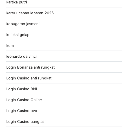
kartika putri
kartu ucapan lebaran 2026
kebugaran jasmani
koleksi gelap
kom
leonardo da vinci
Login Bonanza anti rungkat
Login Casino anti rungkat
Login Casino BNI
Login Casino Online
Login Casino ovo
Login Casino uang asli