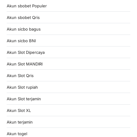
Akun sbobet Populer
Akun sbobet Qris
Akun sicbo bagus
Akun sicbo BNI
Akun Slot Dipercaya
Akun Slot MANDIRI
Akun Slot Qris
Akun Slot rupiah
Akun Slot terjamin
Akun Slot XL
Akun terjamin
Akun togel