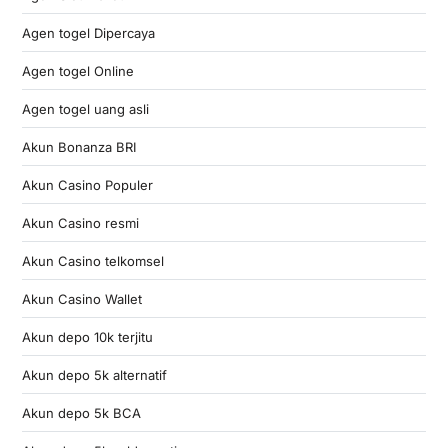
Agen togel Dipercaya
Agen togel Online
Agen togel uang asli
Akun Bonanza BRI
Akun Casino Populer
Akun Casino resmi
Akun Casino telkomsel
Akun Casino Wallet
Akun depo 10k terjitu
Akun depo 5k alternatif
Akun depo 5k BCA