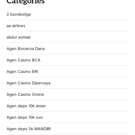
Categories
2 bundesliga
aa airlines
abdul somad
Agen Bonanza Dana
Agen Casino BCA
Agen Casino BRI
Agen Casino Dipercaya
Agen Casino Online
Agen depo 10k aman
Agen depo 10k ovo
Agen depo 5k MANDIRI