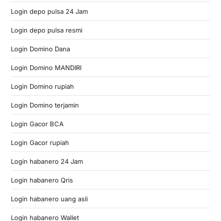
Login depo pulsa 24 Jam
Login depo pulsa resmi
Login Domino Dana
Login Domino MANDIRI
Login Domino rupiah
Login Domino terjamin
Login Gacor BCA
Login Gacor rupiah
Login habanero 24 Jam
Login habanero Qris
Login habanero uang asli
Login habanero Wallet