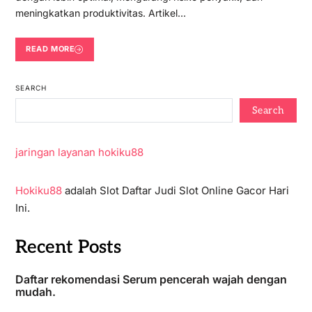
meningkatkan produktivitas. Artikel…
READ MORE
SEARCH
Search
jaringan layanan hokiku88
Hokiku88
adalah Slot Daftar Judi Slot Online Gacor Hari
Ini.
Recent Posts
Daftar rekomendasi Serum pencerah wajah dengan
mudah.