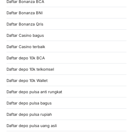
Daftar Bonanza BCA
Daftar Bonanza BNI
Daftar Bonanza Qris
Daftar Casino bagus
Daftar Casino terbaik
Daftar depo 10k BCA
Daftar depo 10k telkomsel
Daftar depo 10k Wallet
Daftar depo pulsa anti rungkat
Daftar depo pulsa bagus
Daftar depo pulsa rupiah
Daftar depo pulsa uang asli