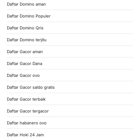
Daftar Domino aman
Daftar Domino Populer
Daftar Domino Qris
Daftar Domino terjitu
Daftar Gacor aman
Daftar Gacor Dana
Daftar Gacor ovo
Daftar Gacor saldo gratis
Daftar Gacor terbaik
Daftar Gacor tergacor
Daftar habanero ovo
Daftar Hoki 24 Jam