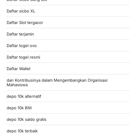
Daftar sicbo XL
Daftar Slot tergacor
Daftar terjamin
Daftar togel ovo
Daftar togel resmi
Daftar Wallet
dan Kontribusinya dalam Mengembangkan Organisasi
Mahasiswa
depo 10k alternatif
depo 10k BNI
depo 10k saldo gratis
depo 10k terbaik