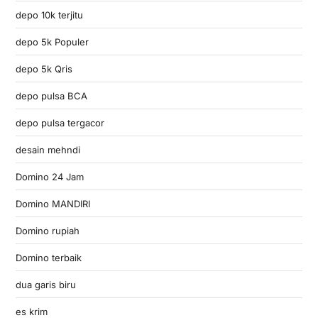
depo 10k terjitu
depo 5k Populer
depo 5k Qris
depo pulsa BCA
depo pulsa tergacor
desain mehndi
Domino 24 Jam
Domino MANDIRI
Domino rupiah
Domino terbaik
dua garis biru
es krim