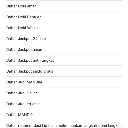
Daftar Hoki aman
Daftar Hoki Populer
Daftar Hoki Wallet
Daftar Jackpot 24 Jam
Daftar Jackpot aman
Daftar Jackpot anti rungkat
Daftar Jackpot saldo gratis
Daftar Judi MANDIRI
Daftar Judi Online
Daftar Judi terjamin
Daftar MANDIRI
Daftar rekomendasi Lip balm melembabkan langkah demi langkah