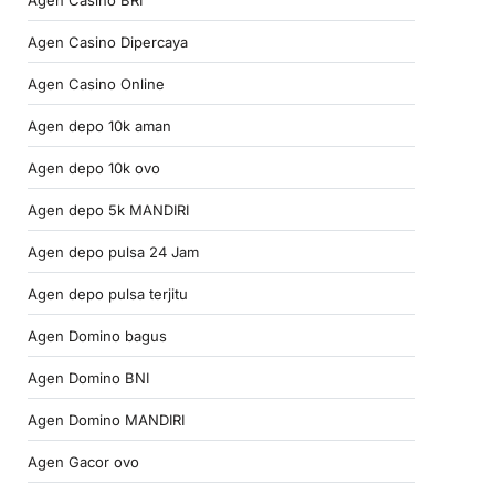
Agen Casino Dipercaya
Agen Casino Online
Agen depo 10k aman
Agen depo 10k ovo
Agen depo 5k MANDIRI
Agen depo pulsa 24 Jam
Agen depo pulsa terjitu
Agen Domino bagus
Agen Domino BNI
Agen Domino MANDIRI
Agen Gacor ovo