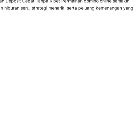
an Deposit Cepat Tanpa Ribet Permainan domino online semakin
n hiburan seru, strategi menarik, serta peluang kemenangan yang