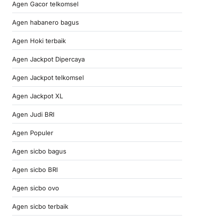
Agen Gacor telkomsel
Agen habanero bagus
Agen Hoki terbaik
Agen Jackpot Dipercaya
Agen Jackpot telkomsel
Agen Jackpot XL
Agen Judi BRI
Agen Populer
Agen sicbo bagus
Agen sicbo BRI
Agen sicbo ovo
Agen sicbo terbaik