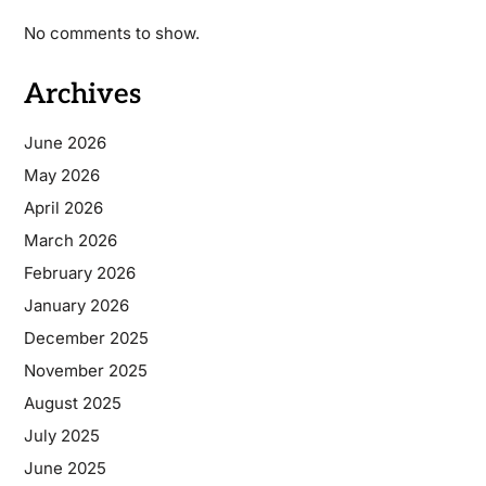
No comments to show.
Archives
June 2026
May 2026
April 2026
March 2026
February 2026
January 2026
December 2025
November 2025
August 2025
July 2025
June 2025