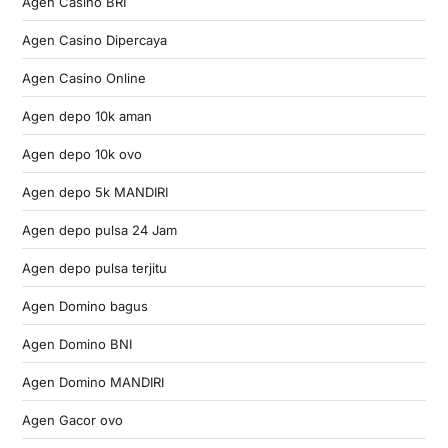
Agen Casino BRI
Agen Casino Dipercaya
Agen Casino Online
Agen depo 10k aman
Agen depo 10k ovo
Agen depo 5k MANDIRI
Agen depo pulsa 24 Jam
Agen depo pulsa terjitu
Agen Domino bagus
Agen Domino BNI
Agen Domino MANDIRI
Agen Gacor ovo