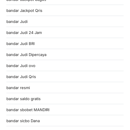
bandar Jackpot Qris
bandar Judi
bandar Judi 24 Jam
bandar Judi BRI
bandar Judi Dipercaya
bandar Judi ovo
bandar Judi Qris
bandar resmi
bandar saldo gratis
bandar sbobet MANDIRI
bandar sicbo Dana