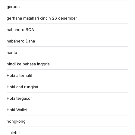
garuda
gerhana matahari cincin 26 desember
habanero BCA
habanero Dana
hantu
hindi ke bahasa inggris
Hoki alternatif
Hoki anti rungkat
Hoki tergacor
Hoki Wallet
hongkong
iltalehti