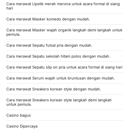
Cara merawat Lipstik merah merona untuk acara formal di siang
hari
Cara merawat Masker komedo dengan mudah.
Cara merawat Masker wajah organik langkah demi langkah untuk
pemula.
Cara merawat Sepatu futsal pria dengan mudah.
Cara merawat Sepatu sekolah hitam polos dengan mudah.
Cara merawat Sepatu slip on pria untuk acara formal di siang hari
Cara merawat Serum wajah untuk bruntusan dengan mudah.
Cara merawat Sneakers korean style dengan mudah.
Cara merawat Sneakers korean style langkah demi langkah
untuk pemula.
Casino bagus
Casino Dipercaya