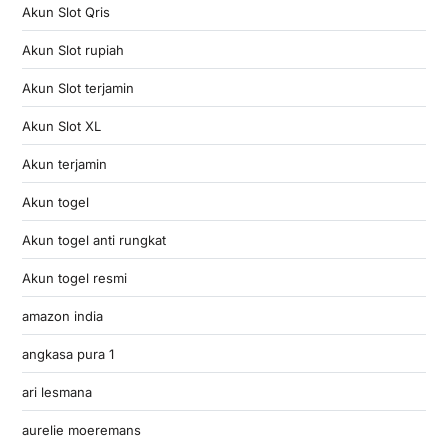
Akun Slot Qris
Akun Slot rupiah
Akun Slot terjamin
Akun Slot XL
Akun terjamin
Akun togel
Akun togel anti rungkat
Akun togel resmi
amazon india
angkasa pura 1
ari lesmana
aurelie moeremans