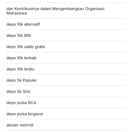
dan Kontribusinya dalam Mengembangkan Organisasi
Mahasiswa
depo 10k alternatif
depo 10k BNI
depo 10k saldo gratis
depo 10k terbaik
depo 10k terjitu
depo 5k Populer
depo 5k Qris
depo pulsa BCA
depo pulsa tergacor
desain mehndi