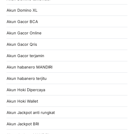
Akun Domino XL
Akun Gacor BCA
Akun Gacor Online
Akun Gacor Qris
Akun Gacor terjamin
Akun habanero MANDIRI
Akun habanero terjitu
Akun Hoki Dipercaya
Akun Hoki Wallet
Akun Jackpot anti rungkat
Akun Jackpot BRI