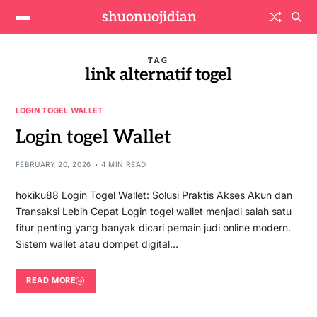
shuonuojidian
TAG
link alternatif togel
LOGIN TOGEL WALLET
Login togel Wallet
FEBRUARY 20, 2026
4 MIN READ
hokiku88 Login Togel Wallet: Solusi Praktis Akses Akun dan
Transaksi Lebih Cepat Login togel wallet menjadi salah satu
fitur penting yang banyak dicari pemain judi online modern.
Sistem wallet atau dompet digital…
READ MORE