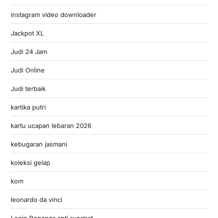
instagram video downloader
Jackpot XL
Judi 24 Jam
Judi Online
Judi terbaik
kartika putri
kartu ucapan lebaran 2026
kebugaran jasmani
koleksi gelap
kom
leonardo da vinci