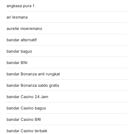
angkasa pura 1
ari lesmana
aurelie moeremans
bandar alternatif
bandar bagus
bandar BNI
bandar Bonanza anti rungkat
bandar Bonanza saldo gratis
bandar Casino 24 Jam
bandar Casino bagus
bandar Casino BRI
bandar Casino terbaik