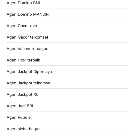
Agen Domino BNI
Agen Domino MANDIRI
Agen Gacor ovo
Agen Gacor telkomsel
Agen habanero bagus
Agen Hoki terbaik
Agen Jackpot Dipercaya
Agen Jackpot telkomsel
Agen Jackpot XL
Agen Judi BRI
Agen Populer
Agen sicbo bagus