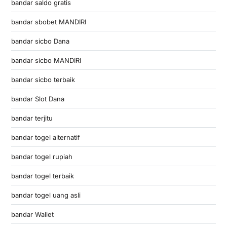
bandar saldo gratis
bandar sbobet MANDIRI
bandar sicbo Dana
bandar sicbo MANDIRI
bandar sicbo terbaik
bandar Slot Dana
bandar terjitu
bandar togel alternatif
bandar togel rupiah
bandar togel terbaik
bandar togel uang asli
bandar Wallet