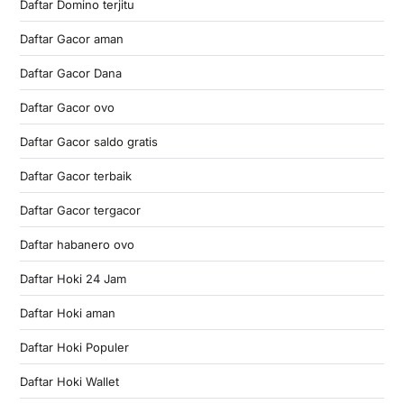
Daftar Domino terjitu
Daftar Gacor aman
Daftar Gacor Dana
Daftar Gacor ovo
Daftar Gacor saldo gratis
Daftar Gacor terbaik
Daftar Gacor tergacor
Daftar habanero ovo
Daftar Hoki 24 Jam
Daftar Hoki aman
Daftar Hoki Populer
Daftar Hoki Wallet