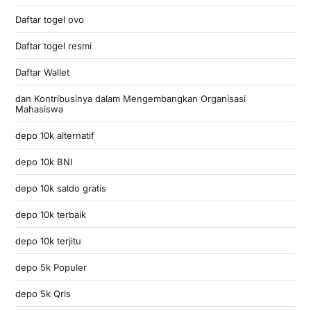
Daftar togel ovo
Daftar togel resmi
Daftar Wallet
dan Kontribusinya dalam Mengembangkan Organisasi
Mahasiswa
depo 10k alternatif
depo 10k BNI
depo 10k saldo gratis
depo 10k terbaik
depo 10k terjitu
depo 5k Populer
depo 5k Qris