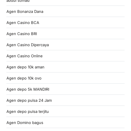
abdul somad
Agen Bonanza Dana
Agen Casino BCA
Agen Casino BRI
Agen Casino Dipercaya
Agen Casino Online
Agen depo 10k aman
Agen depo 10k ovo
Agen depo 5k MANDIRI
Agen depo pulsa 24 Jam
Agen depo pulsa terjitu
Agen Domino bagus