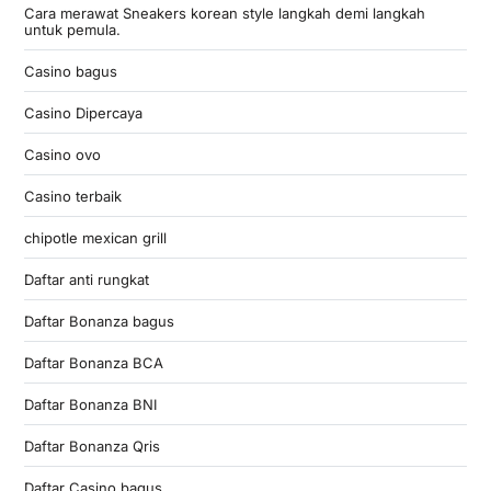
Cara merawat Sneakers korean style langkah demi langkah
untuk pemula.
Casino bagus
Casino Dipercaya
Casino ovo
Casino terbaik
chipotle mexican grill
Daftar anti rungkat
Daftar Bonanza bagus
Daftar Bonanza BCA
Daftar Bonanza BNI
Daftar Bonanza Qris
Daftar Casino bagus