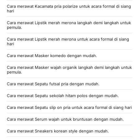
Cara merawat Kacamata pria polarize untuk acara formal di siang
hari
Cara merawat Lipstik merah merona langkah demi langkah untuk
pemula.
Cara merawat Lipstik merah merona untuk acara formal di siang
hari
Cara merawat Masker komedo dengan mudah.
Cara merawat Masker wajah organik langkah demi langkah untuk
pemula.
Cara merawat Sepatu futsal pria dengan mudah.
Cara merawat Sepatu sekolah hitam polos dengan mudah.
Cara merawat Sepatu slip on pria untuk acara formal di siang hari
Cara merawat Serum wajah untuk bruntusan dengan mudah.
Cara merawat Sneakers korean style dengan mudah.