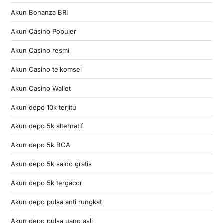
Akun Bonanza BRI
Akun Casino Populer
Akun Casino resmi
Akun Casino telkomsel
Akun Casino Wallet
Akun depo 10k terjitu
Akun depo 5k alternatif
Akun depo 5k BCA
Akun depo 5k saldo gratis
Akun depo 5k tergacor
Akun depo pulsa anti rungkat
Akun depo pulsa uang asli