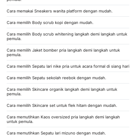
Cara memakai Sneakers wanita platform dengan mudah.
Cara memilih Body scrub kopi dengan mudah.
Cara memilih Body scrub whitening langkah demi langkah untuk
pemula.
Cara memilih Jaket bomber pria langkah demi langkah untuk
pemula.
Cara memilih Sepatu lari nike pria untuk acara formal di siang hari
Cara memilih Sepatu sekolah reebok dengan mudah.
Cara memilih Skincare organik langkah demi langkah untuk
pemula.
Cara memilih Skincare set untuk flek hitam dengan mudah.
Cara memutihkan Kaos oversized pria langkah demi langkah
untuk pemula.
Cara memutihkan Sepatu lari mizuno dengan mudah.