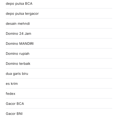
depo pulsa BCA
depo pulsa tergacor
desain mehndi
Domino 24 Jam
Domino MANDIRI
Domino rupiah
Domino terbaik
dua garis biru
es krim
fedex
Gacor BCA
Gacor BNI