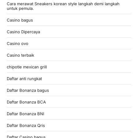
Cara merawat Sneakers korean style langkah demi langkah
untuk pemula.
Casino bagus
Casino Dipercaya
Casino ovo
Casino terbaik
chipotle mexican grill
Daftar anti rungkat
Daftar Bonanza bagus
Daftar Bonanza BCA
Daftar Bonanza BNI
Daftar Bonanza Qris
Daftar Casino bagus