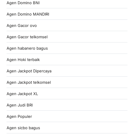
Agen Domino BNI
Agen Domino MANDIRI
Agen Gacor ovo
Agen Gacor telkomsel
Agen habanero bagus
Agen Hoki terbaik
Agen Jackpot Dipercaya
Agen Jackpot telkomsel
Agen Jackpot XL
Agen Judi BRI
Agen Populer
Agen sicbo bagus