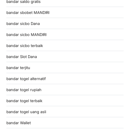
bandar saldo gratis
bandar sbobet MANDIRI
bandar sicbo Dana
bandar sicbo MANDIRI
bandar sicbo terbaik
bandar Slot Dana
bandar terjitu
bandar togel alternatif
bandar togel rupiah
bandar togel terbaik
bandar togel uang asli
bandar Wallet