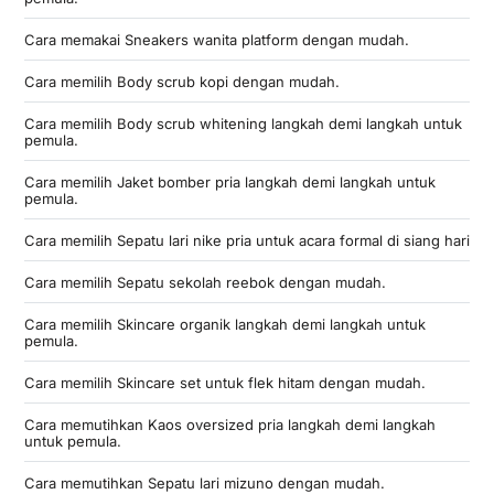
Cara memakai Sneakers wanita platform dengan mudah.
Cara memilih Body scrub kopi dengan mudah.
Cara memilih Body scrub whitening langkah demi langkah untuk
pemula.
Cara memilih Jaket bomber pria langkah demi langkah untuk
pemula.
Cara memilih Sepatu lari nike pria untuk acara formal di siang hari
Cara memilih Sepatu sekolah reebok dengan mudah.
Cara memilih Skincare organik langkah demi langkah untuk
pemula.
Cara memilih Skincare set untuk flek hitam dengan mudah.
Cara memutihkan Kaos oversized pria langkah demi langkah
untuk pemula.
Cara memutihkan Sepatu lari mizuno dengan mudah.