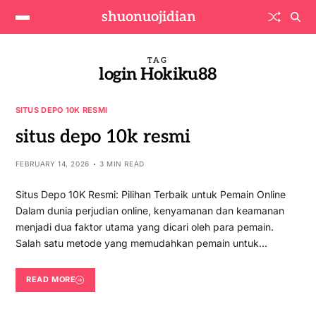
shuonuojidian
TAG
login Hokiku88
SITUS DEPO 10K RESMI
situs depo 10k resmi
FEBRUARY 14, 2026
3 MIN READ
Situs Depo 10K Resmi: Pilihan Terbaik untuk Pemain Online
Dalam dunia perjudian online, kenyamanan dan keamanan
menjadi dua faktor utama yang dicari oleh para pemain.
Salah satu metode yang memudahkan pemain untuk…
READ MORE