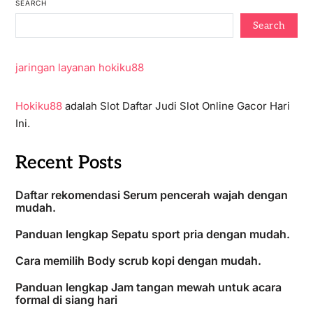
SEARCH
Search
jaringan layanan hokiku88
Hokiku88
adalah Slot Daftar Judi Slot Online Gacor Hari
Ini.
Recent Posts
Daftar rekomendasi Serum pencerah wajah dengan
mudah.
Panduan lengkap Sepatu sport pria dengan mudah.
Cara memilih Body scrub kopi dengan mudah.
Panduan lengkap Jam tangan mewah untuk acara
formal di siang hari