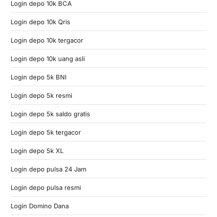
Login depo 10k BCA
Login depo 10k Qris
Login depo 10k tergacor
Login depo 10k uang asli
Login depo 5k BNI
Login depo 5k resmi
Login depo 5k saldo gratis
Login depo 5k tergacor
Login depo 5k XL
Login depo pulsa 24 Jam
Login depo pulsa resmi
Login Domino Dana