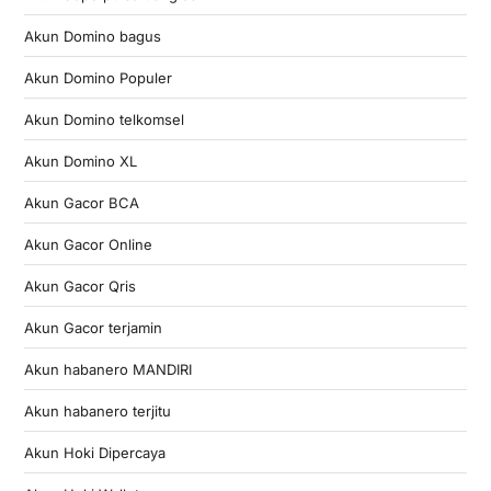
Akun Domino bagus
Akun Domino Populer
Akun Domino telkomsel
Akun Domino XL
Akun Gacor BCA
Akun Gacor Online
Akun Gacor Qris
Akun Gacor terjamin
Akun habanero MANDIRI
Akun habanero terjitu
Akun Hoki Dipercaya