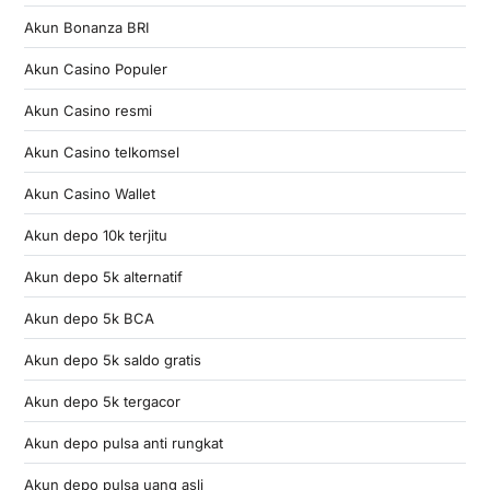
Akun Bonanza BRI
Akun Casino Populer
Akun Casino resmi
Akun Casino telkomsel
Akun Casino Wallet
Akun depo 10k terjitu
Akun depo 5k alternatif
Akun depo 5k BCA
Akun depo 5k saldo gratis
Akun depo 5k tergacor
Akun depo pulsa anti rungkat
Akun depo pulsa uang asli