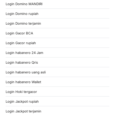
Login Domino MANDIRI
Login Domino rupiah
Login Domino terjamin
Login Gacor BCA
Login Gacor rupiah
Login habanero 24 Jam
Login habanero Qris
Login habanero uang asli
Login habanero Wallet
Login Hoki tergacor
Login Jackpot rupiah
Login Jackpot terjamin