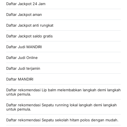
Daftar Jackpot 24 Jam
Daftar Jackpot aman
Daftar Jackpot anti rungkat
Daftar Jackpot saldo gratis
Daftar Judi MANDIRI
Daftar Judi Online
Daftar Judi terjamin
Daftar MANDIRI
Daftar rekomendasi Lip balm melembabkan langkah demi langkah
untuk pemula.
Daftar rekomendasi Sepatu running lokal langkah demi langkah
untuk pemula.
Daftar rekomendasi Sepatu sekolah hitam polos dengan mudah.