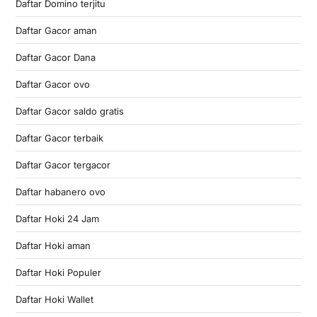
Daftar Domino terjitu
Daftar Gacor aman
Daftar Gacor Dana
Daftar Gacor ovo
Daftar Gacor saldo gratis
Daftar Gacor terbaik
Daftar Gacor tergacor
Daftar habanero ovo
Daftar Hoki 24 Jam
Daftar Hoki aman
Daftar Hoki Populer
Daftar Hoki Wallet