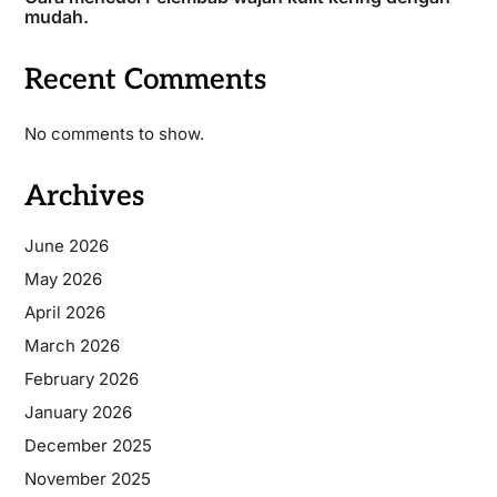
mudah.
Recent Comments
No comments to show.
Archives
June 2026
May 2026
April 2026
March 2026
February 2026
January 2026
December 2025
November 2025