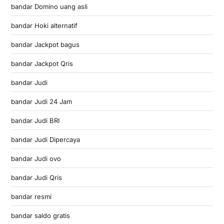
bandar Domino uang asli
bandar Hoki alternatif
bandar Jackpot bagus
bandar Jackpot Qris
bandar Judi
bandar Judi 24 Jam
bandar Judi BRI
bandar Judi Dipercaya
bandar Judi ovo
bandar Judi Qris
bandar resmi
bandar saldo gratis