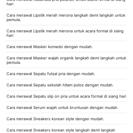
hari
Cara merawat Lipstik merah merona langkah demi langkah untuk
pemula.
Cara merawat Lipstik merah merona untuk acara formal di siang
hari
Cara merawat Masker komedo dengan mudah.
Cara merawat Masker wajah organik langkah demi langkah untuk
pemula.
Cara merawat Sepatu futsal pria dengan mudah.
Cara merawat Sepatu sekolah hitam polos dengan mudah.
Cara merawat Sepatu slip on pria untuk acara formal di siang hari
Cara merawat Serum wajah untuk bruntusan dengan mudah.
Cara merawat Sneakers korean style dengan mudah.
Cara merawat Sneakers korean style langkah demi langkah