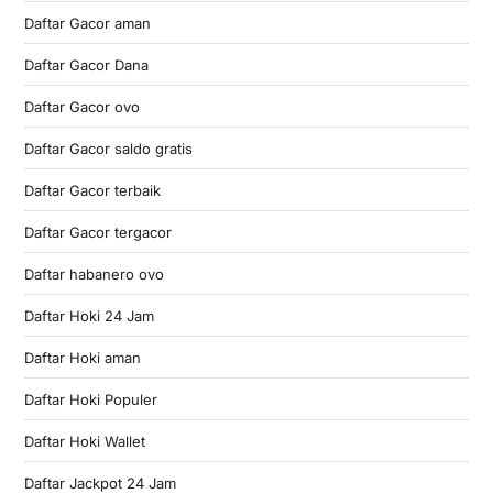
Daftar Gacor aman
Daftar Gacor Dana
Daftar Gacor ovo
Daftar Gacor saldo gratis
Daftar Gacor terbaik
Daftar Gacor tergacor
Daftar habanero ovo
Daftar Hoki 24 Jam
Daftar Hoki aman
Daftar Hoki Populer
Daftar Hoki Wallet
Daftar Jackpot 24 Jam