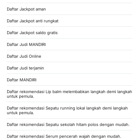
Daftar Jackpot aman
Daftar Jackpot anti rungkat
Daftar Jackpot saldo gratis
Daftar Judi MANDIRI
Daftar Judi Online
Daftar Judi terjamin
Daftar MANDIRI
Daftar rekomendasi Lip balm melembabkan langkah demi langkah
untuk pemula.
Daftar rekomendasi Sepatu running lokal langkah demi langkah
untuk pemula.
Daftar rekomendasi Sepatu sekolah hitam polos dengan mudah.
Daftar rekomendasi Serum pencerah wajah dengan mudah.