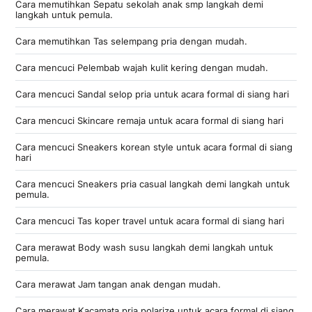
Cara memutihkan Sepatu sekolah anak smp langkah demi
langkah untuk pemula.
Cara memutihkan Tas selempang pria dengan mudah.
Cara mencuci Pelembab wajah kulit kering dengan mudah.
Cara mencuci Sandal selop pria untuk acara formal di siang hari
Cara mencuci Skincare remaja untuk acara formal di siang hari
Cara mencuci Sneakers korean style untuk acara formal di siang
hari
Cara mencuci Sneakers pria casual langkah demi langkah untuk
pemula.
Cara mencuci Tas koper travel untuk acara formal di siang hari
Cara merawat Body wash susu langkah demi langkah untuk
pemula.
Cara merawat Jam tangan anak dengan mudah.
Cara merawat Kacamata pria polarize untuk acara formal di siang