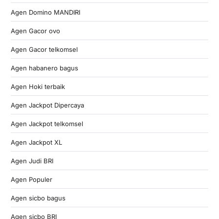
Agen Domino MANDIRI
Agen Gacor ovo
Agen Gacor telkomsel
Agen habanero bagus
Agen Hoki terbaik
Agen Jackpot Dipercaya
Agen Jackpot telkomsel
Agen Jackpot XL
Agen Judi BRI
Agen Populer
Agen sicbo bagus
Agen sicbo BRI