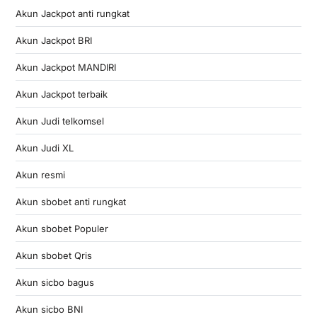
Akun Jackpot anti rungkat
Akun Jackpot BRI
Akun Jackpot MANDIRI
Akun Jackpot terbaik
Akun Judi telkomsel
Akun Judi XL
Akun resmi
Akun sbobet anti rungkat
Akun sbobet Populer
Akun sbobet Qris
Akun sicbo bagus
Akun sicbo BNI