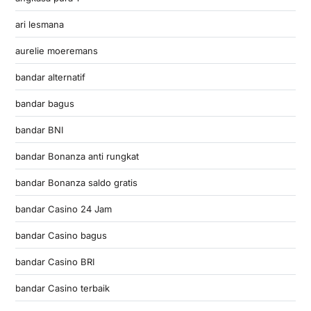
ari lesmana
aurelie moeremans
bandar alternatif
bandar bagus
bandar BNI
bandar Bonanza anti rungkat
bandar Bonanza saldo gratis
bandar Casino 24 Jam
bandar Casino bagus
bandar Casino BRI
bandar Casino terbaik