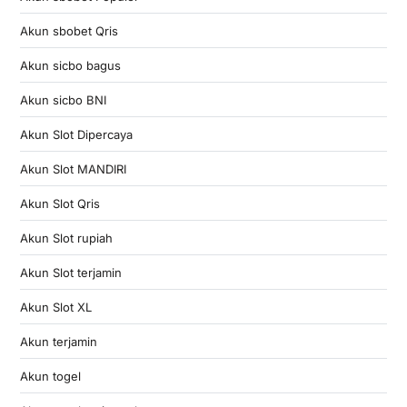
Akun sbobet Qris
Akun sicbo bagus
Akun sicbo BNI
Akun Slot Dipercaya
Akun Slot MANDIRI
Akun Slot Qris
Akun Slot rupiah
Akun Slot terjamin
Akun Slot XL
Akun terjamin
Akun togel