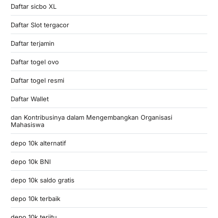
Daftar sicbo XL
Daftar Slot tergacor
Daftar terjamin
Daftar togel ovo
Daftar togel resmi
Daftar Wallet
dan Kontribusinya dalam Mengembangkan Organisasi
Mahasiswa
depo 10k alternatif
depo 10k BNI
depo 10k saldo gratis
depo 10k terbaik
depo 10k terjitu