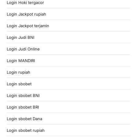
Login Hoki tergacor
Login Jackpot rupiah
Login Jackpot terjamin
Login Judi BNI
Login Judi Online
Login MANDIRI
Login rupiah
Login sbobet
Login sbobet BNI
Login sbobet BRI
Login sbobet Dana
Login sbobet rupiah