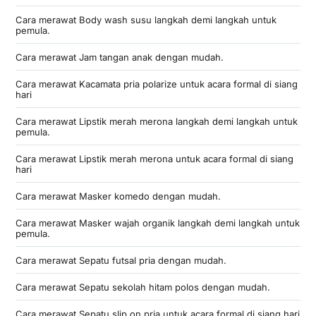
Cara merawat Body wash susu langkah demi langkah untuk
pemula.
Cara merawat Jam tangan anak dengan mudah.
Cara merawat Kacamata pria polarize untuk acara formal di siang
hari
Cara merawat Lipstik merah merona langkah demi langkah untuk
pemula.
Cara merawat Lipstik merah merona untuk acara formal di siang
hari
Cara merawat Masker komedo dengan mudah.
Cara merawat Masker wajah organik langkah demi langkah untuk
pemula.
Cara merawat Sepatu futsal pria dengan mudah.
Cara merawat Sepatu sekolah hitam polos dengan mudah.
Cara merawat Sepatu slip on pria untuk acara formal di siang hari