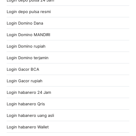
Login depo pulsa resmi
Login Domino Dana
Login Domino MANDIRI
Login Domino rupiah
Login Domino terjamin
Login Gacor BCA
Login Gacor rupiah
Login habanero 24 Jam
Login habanero Qris
Login habanero uang asli
Login habanero Wallet