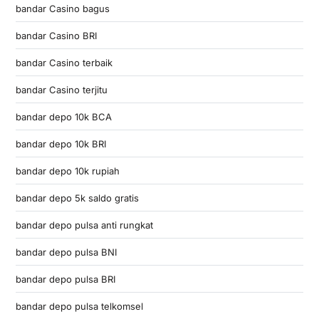
bandar Casino bagus
bandar Casino BRI
bandar Casino terbaik
bandar Casino terjitu
bandar depo 10k BCA
bandar depo 10k BRI
bandar depo 10k rupiah
bandar depo 5k saldo gratis
bandar depo pulsa anti rungkat
bandar depo pulsa BNI
bandar depo pulsa BRI
bandar depo pulsa telkomsel