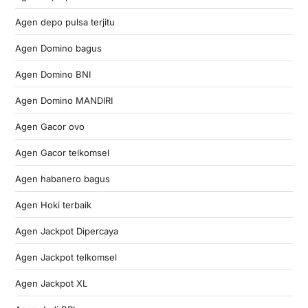
Agen depo pulsa terjitu
Agen Domino bagus
Agen Domino BNI
Agen Domino MANDIRI
Agen Gacor ovo
Agen Gacor telkomsel
Agen habanero bagus
Agen Hoki terbaik
Agen Jackpot Dipercaya
Agen Jackpot telkomsel
Agen Jackpot XL