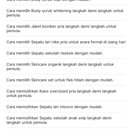
Cara memilih Body scrub whitening langkah demi langkah untuk
pemula.
Cara memilih Jaket bomber pria langkah demi langkah untuk
pemula.
Cara memilih Sepatu lari nike pria untuk acara formal di siang hari
Cara memilih Sepatu sekolah reebok dengan mudah.
Cara memilih Skincare organik langkah demi langkah untuk
pemula.
Cara memilih Skincare set untuk flek hitam dengan mudah.
Cara memutihkan Kaos oversized pria langkah demi langkah
untuk pemula.
Cara memutihkan Sepatu lari mizuno dengan mudah.
Cara memutihkan Sepatu sekolah anak smp langkah demi
langkah untuk pemula.