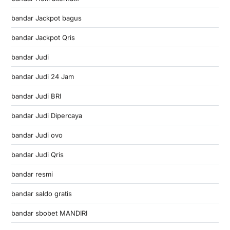
bandar Jackpot bagus
bandar Jackpot Qris
bandar Judi
bandar Judi 24 Jam
bandar Judi BRI
bandar Judi Dipercaya
bandar Judi ovo
bandar Judi Qris
bandar resmi
bandar saldo gratis
bandar sbobet MANDIRI