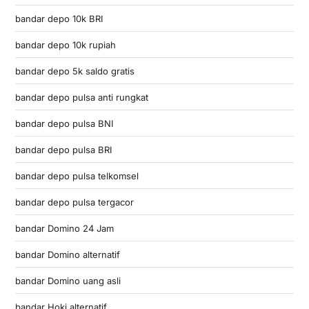
bandar depo 10k BRI
bandar depo 10k rupiah
bandar depo 5k saldo gratis
bandar depo pulsa anti rungkat
bandar depo pulsa BNI
bandar depo pulsa BRI
bandar depo pulsa telkomsel
bandar depo pulsa tergacor
bandar Domino 24 Jam
bandar Domino alternatif
bandar Domino uang asli
bandar Hoki alternatif