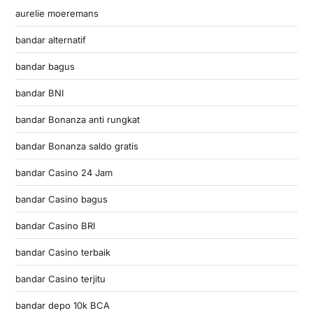
aurelie moeremans
bandar alternatif
bandar bagus
bandar BNI
bandar Bonanza anti rungkat
bandar Bonanza saldo gratis
bandar Casino 24 Jam
bandar Casino bagus
bandar Casino BRI
bandar Casino terbaik
bandar Casino terjitu
bandar depo 10k BCA