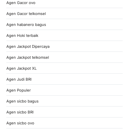
Agen Gacor ovo
Agen Gacor telkomsel
Agen habanero bagus
Agen Hoki terbaik
Agen Jackpot Dipercaya
Agen Jackpot telkomsel
Agen Jackpot XL
Agen Judi BRI
Agen Populer
Agen sicbo bagus
Agen sicbo BRI
Agen sicbo ovo