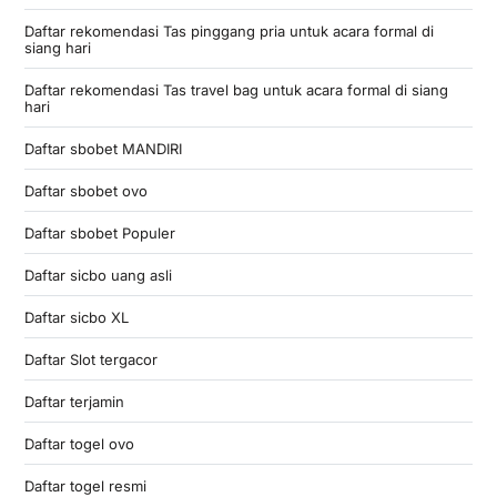
Daftar rekomendasi Tas pinggang pria untuk acara formal di
siang hari
Daftar rekomendasi Tas travel bag untuk acara formal di siang
hari
Daftar sbobet MANDIRI
Daftar sbobet ovo
Daftar sbobet Populer
Daftar sicbo uang asli
Daftar sicbo XL
Daftar Slot tergacor
Daftar terjamin
Daftar togel ovo
Daftar togel resmi