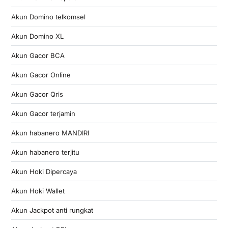
Akun Domino telkomsel
Akun Domino XL
Akun Gacor BCA
Akun Gacor Online
Akun Gacor Qris
Akun Gacor terjamin
Akun habanero MANDIRI
Akun habanero terjitu
Akun Hoki Dipercaya
Akun Hoki Wallet
Akun Jackpot anti rungkat