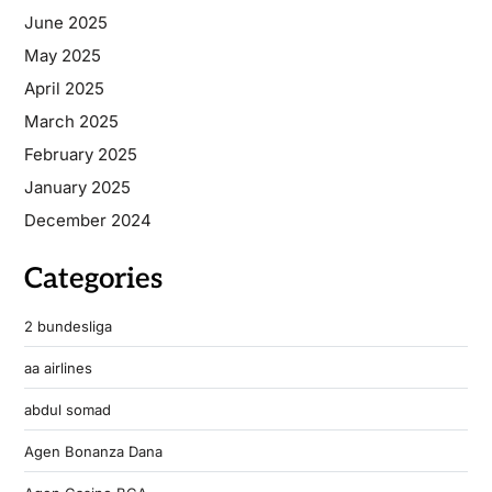
June 2025
May 2025
April 2025
March 2025
February 2025
January 2025
December 2024
Categories
2 bundesliga
aa airlines
abdul somad
Agen Bonanza Dana