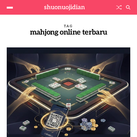
shuonuojidian
TAG
mahjong online terbaru