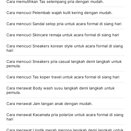
Cara memutihkan Tas selempang pria dengan mudah.
Cara mencuci Pelembab wajah kulit kering dengan mudah.
Cara mencuci Sandal selop pria untuk acara formal di siang hari
Cara mencuci Skincare remaja untuk acara formal di siang hari
Cara mencuci Sneakers korean style untuk acara formal di siang
hari
Cara mencuci Sneakers pria casual langkah demi langkah untuk
pemula.
Cara mencuci Tas koper travel untuk acara formal di siang hari
Cara merawat Body wash susu langkah demi langkah untuk
pemula.
Cara merawat Jam tangan anak dengan mudah.
Cara merawat Kacamata pria polarize untuk acara formal di siang
hari
Cara merawat Lipstik merah merona langkah demi langkah untuk