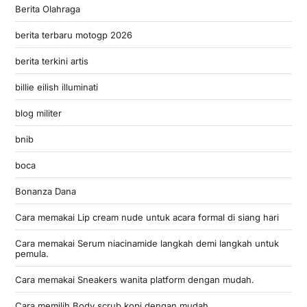
Berita Olahraga
berita terbaru motogp 2026
berita terkini artis
billie eilish illuminati
blog militer
bnib
boca
Bonanza Dana
Cara memakai Lip cream nude untuk acara formal di siang hari
Cara memakai Serum niacinamide langkah demi langkah untuk
pemula.
Cara memakai Sneakers wanita platform dengan mudah.
Cara memilih Body scrub kopi dengan mudah.