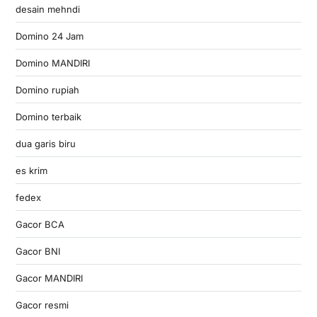
desain mehndi
Domino 24 Jam
Domino MANDIRI
Domino rupiah
Domino terbaik
dua garis biru
es krim
fedex
Gacor BCA
Gacor BNI
Gacor MANDIRI
Gacor resmi