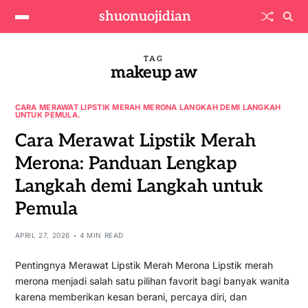
shuonuojidian
TAG
makeup aw
CARA MERAWAT LIPSTIK MERAH MERONA LANGKAH DEMI LANGKAH
UNTUK PEMULA.
Cara Merawat Lipstik Merah
Merona: Panduan Lengkap
Langkah demi Langkah untuk
Pemula
APRIL 27, 2026
4 MIN READ
Pentingnya Merawat Lipstik Merah Merona Lipstik merah
merona menjadi salah satu pilihan favorit bagi banyak wanita
karena memberikan kesan berani, percaya diri, dan