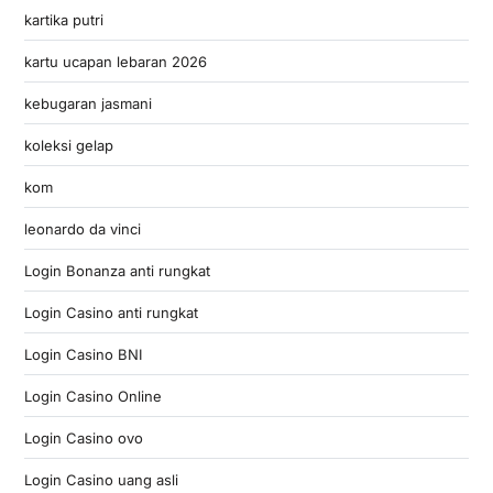
kartika putri
kartu ucapan lebaran 2026
kebugaran jasmani
koleksi gelap
kom
leonardo da vinci
Login Bonanza anti rungkat
Login Casino anti rungkat
Login Casino BNI
Login Casino Online
Login Casino ovo
Login Casino uang asli