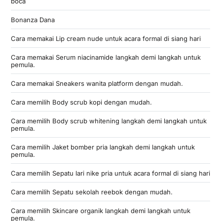
boca
Bonanza Dana
Cara memakai Lip cream nude untuk acara formal di siang hari
Cara memakai Serum niacinamide langkah demi langkah untuk
pemula.
Cara memakai Sneakers wanita platform dengan mudah.
Cara memilih Body scrub kopi dengan mudah.
Cara memilih Body scrub whitening langkah demi langkah untuk
pemula.
Cara memilih Jaket bomber pria langkah demi langkah untuk
pemula.
Cara memilih Sepatu lari nike pria untuk acara formal di siang hari
Cara memilih Sepatu sekolah reebok dengan mudah.
Cara memilih Skincare organik langkah demi langkah untuk
pemula.