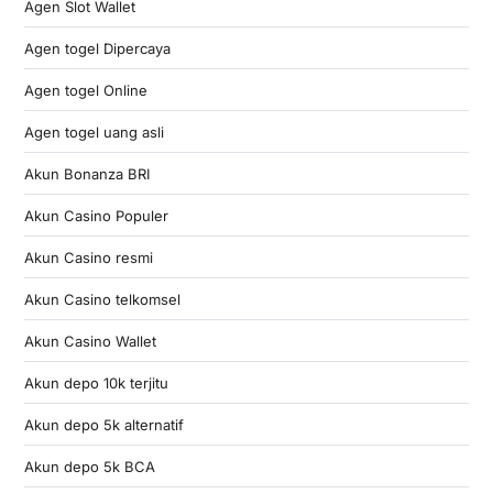
Agen Slot Wallet
Agen togel Dipercaya
Agen togel Online
Agen togel uang asli
Akun Bonanza BRI
Akun Casino Populer
Akun Casino resmi
Akun Casino telkomsel
Akun Casino Wallet
Akun depo 10k terjitu
Akun depo 5k alternatif
Akun depo 5k BCA