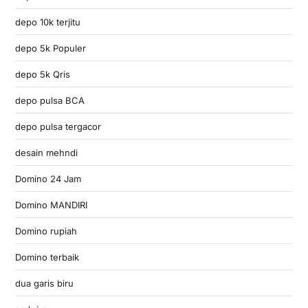
depo 10k terjitu
depo 5k Populer
depo 5k Qris
depo pulsa BCA
depo pulsa tergacor
desain mehndi
Domino 24 Jam
Domino MANDIRI
Domino rupiah
Domino terbaik
dua garis biru