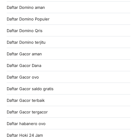
Daftar Domino aman
Daftar Domino Populer
Daftar Domino Qris
Daftar Domino terjitu
Daftar Gacor aman
Daftar Gacor Dana
Daftar Gacor ovo
Daftar Gacor saldo gratis
Daftar Gacor terbaik
Daftar Gacor tergacor
Daftar habanero ovo
Daftar Hoki 24 Jam