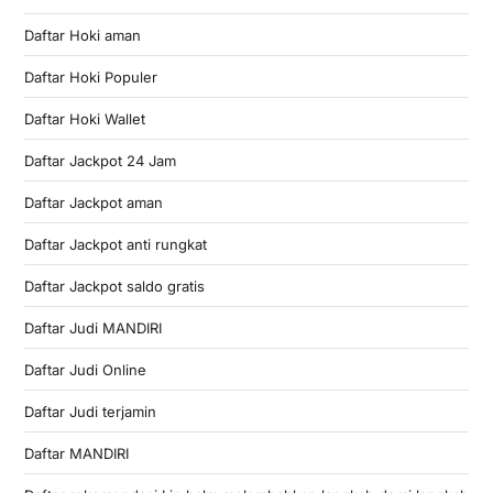
Daftar Hoki aman
Daftar Hoki Populer
Daftar Hoki Wallet
Daftar Jackpot 24 Jam
Daftar Jackpot aman
Daftar Jackpot anti rungkat
Daftar Jackpot saldo gratis
Daftar Judi MANDIRI
Daftar Judi Online
Daftar Judi terjamin
Daftar MANDIRI