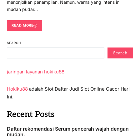
menonjolkan penampilan. Namun, warna yang intens ini
mudah pudar…
READ MORE
SEARCH
Search
jaringan layanan hokiku88
Hokiku88
adalah Slot Daftar Judi Slot Online Gacor Hari
Ini.
Recent Posts
Daftar rekomendasi Serum pencerah wajah dengan
mudah.