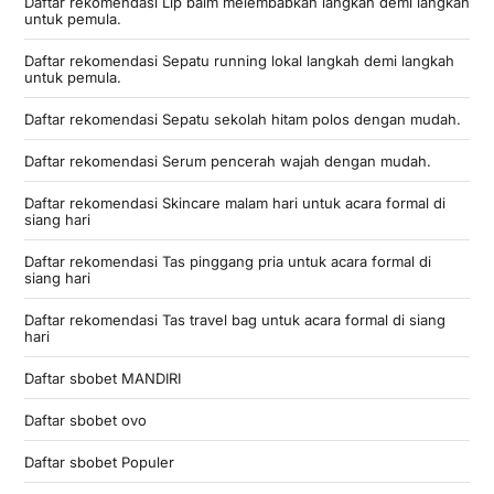
Daftar rekomendasi Lip balm melembabkan langkah demi langkah
untuk pemula.
Daftar rekomendasi Sepatu running lokal langkah demi langkah
untuk pemula.
Daftar rekomendasi Sepatu sekolah hitam polos dengan mudah.
Daftar rekomendasi Serum pencerah wajah dengan mudah.
Daftar rekomendasi Skincare malam hari untuk acara formal di
siang hari
Daftar rekomendasi Tas pinggang pria untuk acara formal di
siang hari
Daftar rekomendasi Tas travel bag untuk acara formal di siang
hari
Daftar sbobet MANDIRI
Daftar sbobet ovo
Daftar sbobet Populer