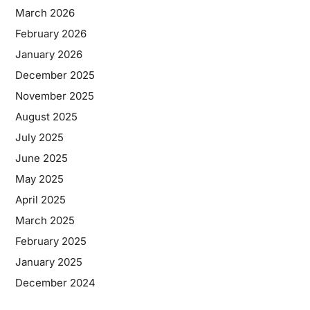
March 2026
February 2026
January 2026
December 2025
November 2025
August 2025
July 2025
June 2025
May 2025
April 2025
March 2025
February 2025
January 2025
December 2024