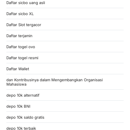
Daftar sicbo uang asli
Daftar sicbo XL
Daftar Slot tergacor
Daftar terjamin
Daftar togel ovo
Daftar togel resmi
Daftar Wallet
dan Kontribusinya dalam Mengembangkan Organisasi
Mahasiswa
depo 10k alternatif
depo 10k BNI
depo 10k saldo gratis
depo 10k terbaik