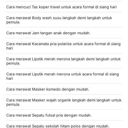
Cara mencuci Tas koper travel untuk acara formal di siang hari
Cara merawat Body wash susu langkah demi langkah untuk
pemula.
Cara merawat Jam tangan anak dengan mudah.
Cara merawat Kacamata pria polarize untuk acara formal di siang
hari
Cara merawat Lipstik merah merona langkah demi langkah untuk
pemula.
Cara merawat Lipstik merah merona untuk acara formal di siang
hari
Cara merawat Masker komedo dengan mudah.
Cara merawat Masker wajah organik langkah demi langkah untuk
pemula.
Cara merawat Sepatu futsal pria dengan mudah.
Cara merawat Sepatu sekolah hitam polos dengan mudah.