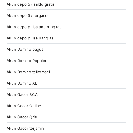
Akun depo 5k saldo gratis
Akun depo 5k tergacor
Akun depo pulsa anti rungkat
Akun depo pulsa uang asli
Akun Domino bagus
Akun Domino Populer
Akun Domino telkomsel
Akun Domino XL
Akun Gacor BCA
Akun Gacor Online
Akun Gacor Qris
Akun Gacor terjamin