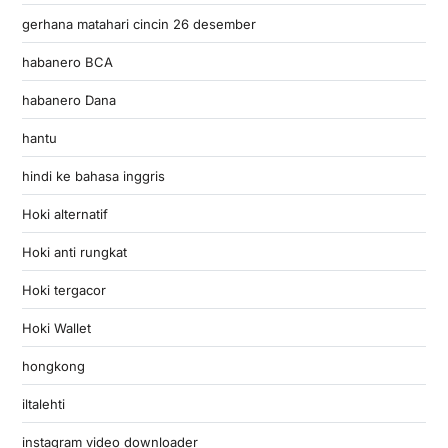
gerhana matahari cincin 26 desember
habanero BCA
habanero Dana
hantu
hindi ke bahasa inggris
Hoki alternatif
Hoki anti rungkat
Hoki tergacor
Hoki Wallet
hongkong
iltalehti
instagram video downloader