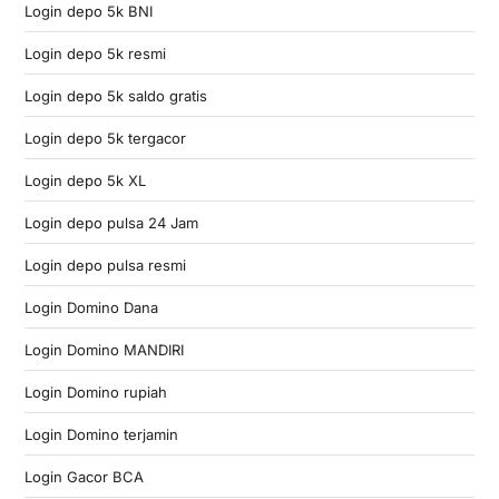
Login depo 5k BNI
Login depo 5k resmi
Login depo 5k saldo gratis
Login depo 5k tergacor
Login depo 5k XL
Login depo pulsa 24 Jam
Login depo pulsa resmi
Login Domino Dana
Login Domino MANDIRI
Login Domino rupiah
Login Domino terjamin
Login Gacor BCA