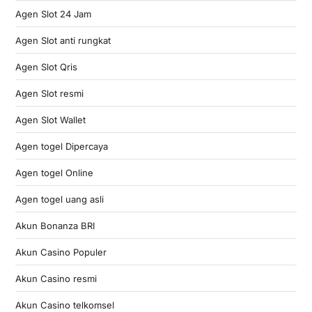
Agen Slot 24 Jam
Agen Slot anti rungkat
Agen Slot Qris
Agen Slot resmi
Agen Slot Wallet
Agen togel Dipercaya
Agen togel Online
Agen togel uang asli
Akun Bonanza BRI
Akun Casino Populer
Akun Casino resmi
Akun Casino telkomsel