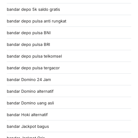
bandar depo 5k saldo gratis
bandar depo pulsa anti rungkat
bandar depo pulsa BNI
bandar depo pulsa BRI
bandar depo pulsa telkomsel
bandar depo pulsa tergacor
bandar Domino 24 Jam
bandar Domino alternatif
bandar Domino uang asli
bandar Hoki alternatif
bandar Jackpot bagus
bandar Jackpot Qris