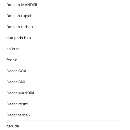
Domino MANDIRI
Domino rupiah
Domino terbaik
dua garis biru
es krim
fedex
Gacor BCA
Gacor BNI
Gacor MANDIRI
Gacor resmi
Gacor terbaik
garuda