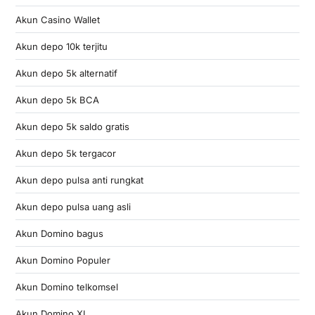
Akun Casino Wallet
Akun depo 10k terjitu
Akun depo 5k alternatif
Akun depo 5k BCA
Akun depo 5k saldo gratis
Akun depo 5k tergacor
Akun depo pulsa anti rungkat
Akun depo pulsa uang asli
Akun Domino bagus
Akun Domino Populer
Akun Domino telkomsel
Akun Domino XL