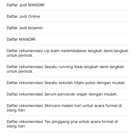
Daftar Judi MANDIRI
Daftar Judi Online
Daftar Judi terjamin
Daftar MANDIRI
Daftar rekomendasi Lip balm melembabkan langkah demi langkah
untuk pemula.
Daftar rekomendasi Sepatu running lokal langkah demi langkah
untuk pemula.
Daftar rekomendasi Sepatu sekolah hitam polos dengan mudah.
Daftar rekomendasi Serum pencerah wajah dengan mudah.
Daftar rekomendasi Skincare malam hari untuk acara formal di
siang hari
Daftar rekomendasi Tas pinggang pria untuk acara formal di
siang hari