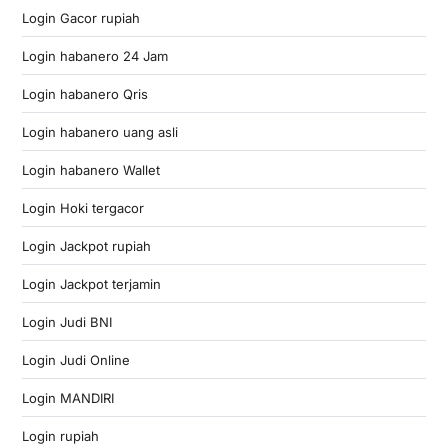
Login Gacor rupiah
Login habanero 24 Jam
Login habanero Qris
Login habanero uang asli
Login habanero Wallet
Login Hoki tergacor
Login Jackpot rupiah
Login Jackpot terjamin
Login Judi BNI
Login Judi Online
Login MANDIRI
Login rupiah