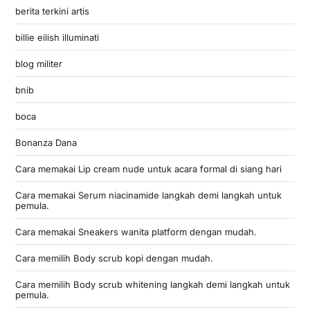
berita terkini artis
billie eilish illuminati
blog militer
bnib
boca
Bonanza Dana
Cara memakai Lip cream nude untuk acara formal di siang hari
Cara memakai Serum niacinamide langkah demi langkah untuk
pemula.
Cara memakai Sneakers wanita platform dengan mudah.
Cara memilih Body scrub kopi dengan mudah.
Cara memilih Body scrub whitening langkah demi langkah untuk
pemula.