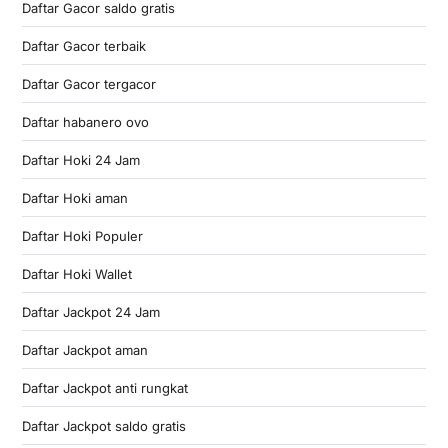
Daftar Gacor saldo gratis
Daftar Gacor terbaik
Daftar Gacor tergacor
Daftar habanero ovo
Daftar Hoki 24 Jam
Daftar Hoki aman
Daftar Hoki Populer
Daftar Hoki Wallet
Daftar Jackpot 24 Jam
Daftar Jackpot aman
Daftar Jackpot anti rungkat
Daftar Jackpot saldo gratis