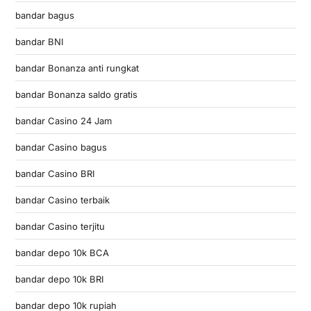
bandar bagus
bandar BNI
bandar Bonanza anti rungkat
bandar Bonanza saldo gratis
bandar Casino 24 Jam
bandar Casino bagus
bandar Casino BRI
bandar Casino terbaik
bandar Casino terjitu
bandar depo 10k BCA
bandar depo 10k BRI
bandar depo 10k rupiah