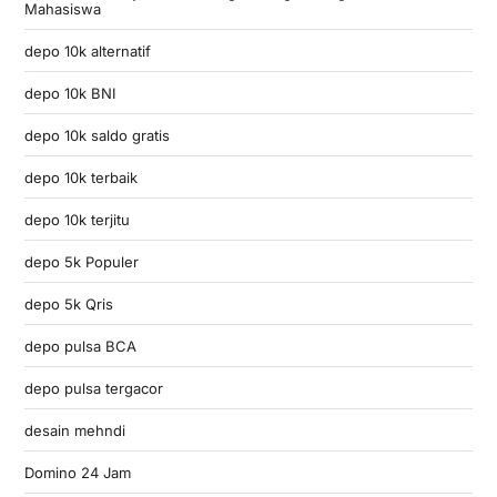
Mahasiswa
depo 10k alternatif
depo 10k BNI
depo 10k saldo gratis
depo 10k terbaik
depo 10k terjitu
depo 5k Populer
depo 5k Qris
depo pulsa BCA
depo pulsa tergacor
desain mehndi
Domino 24 Jam