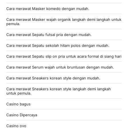
Cara merawat Masker komedo dengan mudah.
Cara merawat Masker wajah organik langkah demi langkah untuk
pemula.
Cara merawat Sepatu futsal pria dengan mudah.
Cara merawat Sepatu sekolah hitam polos dengan mudah.
Cara merawat Sepatu slip on pria untuk acara formal di siang hari
Cara merawat Serum wajah untuk bruntusan dengan mudah.
Cara merawat Sneakers korean style dengan mudah.
Cara merawat Sneakers korean style langkah demi langkah
untuk pemula.
Casino bagus
Casino Dipercaya
Casino ovo