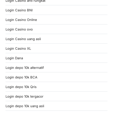
Login Casino anti rungkat
Login Casino BNI
Login Casino Online
Login Casino ovo
Login Casino uang asli
Login Casino XL
Login Dana
Login depo 10k alternatif
Login depo 10k BCA
Login depo 10k Qris
Login depo 10k tergacor
Login depo 10k uang asli