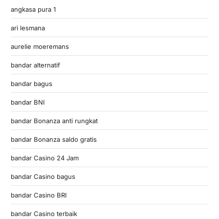
angkasa pura 1
ari lesmana
aurelie moeremans
bandar alternatif
bandar bagus
bandar BNI
bandar Bonanza anti rungkat
bandar Bonanza saldo gratis
bandar Casino 24 Jam
bandar Casino bagus
bandar Casino BRI
bandar Casino terbaik