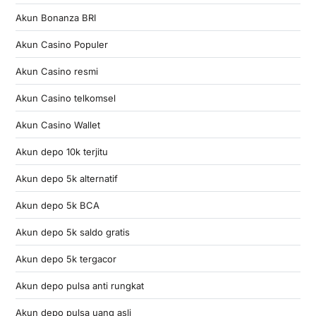
Akun Bonanza BRI
Akun Casino Populer
Akun Casino resmi
Akun Casino telkomsel
Akun Casino Wallet
Akun depo 10k terjitu
Akun depo 5k alternatif
Akun depo 5k BCA
Akun depo 5k saldo gratis
Akun depo 5k tergacor
Akun depo pulsa anti rungkat
Akun depo pulsa uang asli