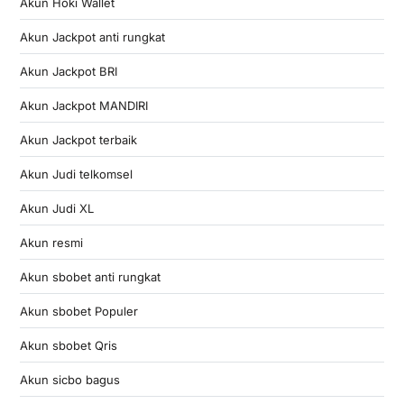
Akun Hoki Wallet
Akun Jackpot anti rungkat
Akun Jackpot BRI
Akun Jackpot MANDIRI
Akun Jackpot terbaik
Akun Judi telkomsel
Akun Judi XL
Akun resmi
Akun sbobet anti rungkat
Akun sbobet Populer
Akun sbobet Qris
Akun sicbo bagus