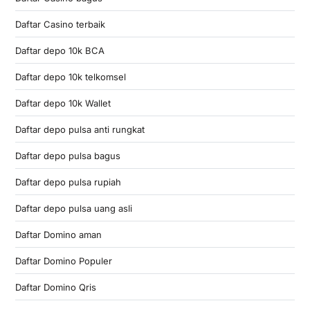
Daftar Casino terbaik
Daftar depo 10k BCA
Daftar depo 10k telkomsel
Daftar depo 10k Wallet
Daftar depo pulsa anti rungkat
Daftar depo pulsa bagus
Daftar depo pulsa rupiah
Daftar depo pulsa uang asli
Daftar Domino aman
Daftar Domino Populer
Daftar Domino Qris