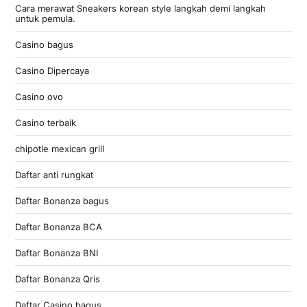
Cara merawat Sneakers korean style langkah demi langkah
untuk pemula.
Casino bagus
Casino Dipercaya
Casino ovo
Casino terbaik
chipotle mexican grill
Daftar anti rungkat
Daftar Bonanza bagus
Daftar Bonanza BCA
Daftar Bonanza BNI
Daftar Bonanza Qris
Daftar Casino bagus