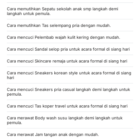
Cara memutihkan Sepatu sekolah anak smp langkah demi
langkah untuk pemula.
Cara memutihkan Tas selempang pria dengan mudah.
Cara mencuci Pelembab wajah kulit kering dengan mudah.
Cara mencuci Sandal selop pria untuk acara formal di siang hari
Cara mencuci Skincare remaja untuk acara formal di siang hari
Cara mencuci Sneakers korean style untuk acara formal di siang
hari
Cara mencuci Sneakers pria casual langkah demi langkah untuk
pemula.
Cara mencuci Tas koper travel untuk acara formal di siang hari
Cara merawat Body wash susu langkah demi langkah untuk
pemula.
Cara merawat Jam tangan anak dengan mudah.