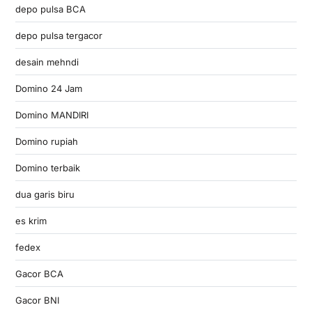
depo pulsa BCA
depo pulsa tergacor
desain mehndi
Domino 24 Jam
Domino MANDIRI
Domino rupiah
Domino terbaik
dua garis biru
es krim
fedex
Gacor BCA
Gacor BNI