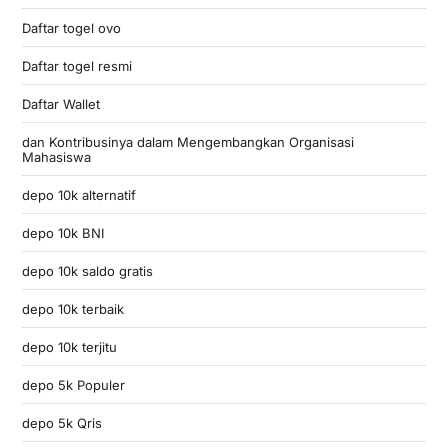
Daftar togel ovo
Daftar togel resmi
Daftar Wallet
dan Kontribusinya dalam Mengembangkan Organisasi
Mahasiswa
depo 10k alternatif
depo 10k BNI
depo 10k saldo gratis
depo 10k terbaik
depo 10k terjitu
depo 5k Populer
depo 5k Qris