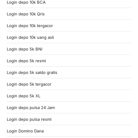
Login depo 10k BCA
Login depo 10k Qris
Login depo 10k tergacor
Login depo 10k uang asli
Login depo 5k BNI
Login depo 5k resmi
Login depo 5k saldo gratis
Login depo 5k tergacor
Login depo 5k XL
Login depo pulsa 24 Jam
Login depo pulsa resmi
Login Domino Dana