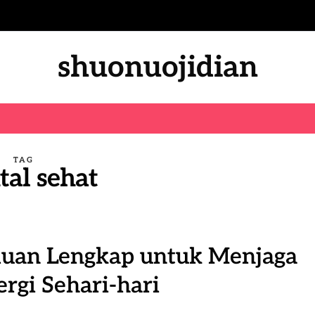
shuonuojidian
TAG
al sehat
duan Lengkap untuk Menjaga
rgi Sehari-hari