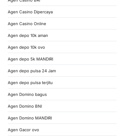
Agen Casino Dipercaya
Agen Casino Online
Agen depo 10k aman
Agen depo 10k ovo
Agen depo 5k MANDIRI
Agen depo pulsa 24 Jam
Agen depo pulsa terjitu
Agen Domino bagus
Agen Domino BNI
Agen Domino MANDIRI
Agen Gacor ovo