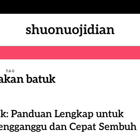
shuonuojidian
TAG
akan batuk
ik: Panduan Lengkap untuk
engganggu dan Cepat Sembuh