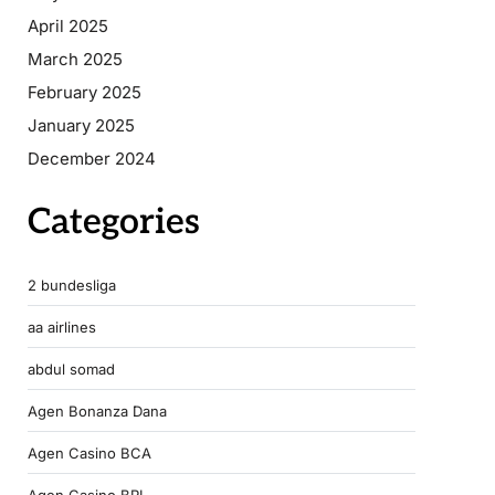
April 2025
March 2025
February 2025
January 2025
December 2024
Categories
2 bundesliga
aa airlines
abdul somad
Agen Bonanza Dana
Agen Casino BCA
Agen Casino BRI