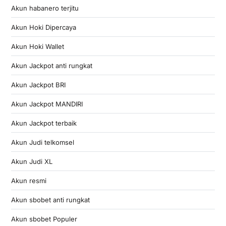
Akun habanero terjitu
Akun Hoki Dipercaya
Akun Hoki Wallet
Akun Jackpot anti rungkat
Akun Jackpot BRI
Akun Jackpot MANDIRI
Akun Jackpot terbaik
Akun Judi telkomsel
Akun Judi XL
Akun resmi
Akun sbobet anti rungkat
Akun sbobet Populer