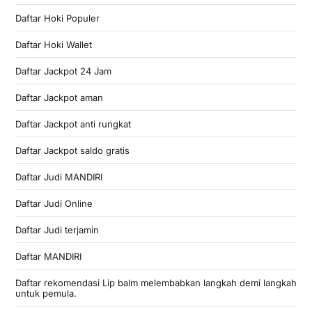
Daftar Hoki Populer
Daftar Hoki Wallet
Daftar Jackpot 24 Jam
Daftar Jackpot aman
Daftar Jackpot anti rungkat
Daftar Jackpot saldo gratis
Daftar Judi MANDIRI
Daftar Judi Online
Daftar Judi terjamin
Daftar MANDIRI
Daftar rekomendasi Lip balm melembabkan langkah demi langkah
untuk pemula.