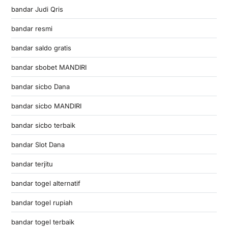
bandar Judi Qris
bandar resmi
bandar saldo gratis
bandar sbobet MANDIRI
bandar sicbo Dana
bandar sicbo MANDIRI
bandar sicbo terbaik
bandar Slot Dana
bandar terjitu
bandar togel alternatif
bandar togel rupiah
bandar togel terbaik