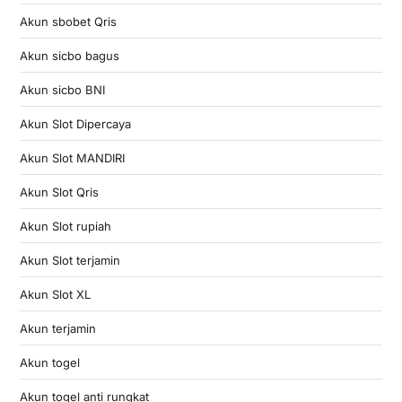
Akun sbobet Qris
Akun sicbo bagus
Akun sicbo BNI
Akun Slot Dipercaya
Akun Slot MANDIRI
Akun Slot Qris
Akun Slot rupiah
Akun Slot terjamin
Akun Slot XL
Akun terjamin
Akun togel
Akun togel anti rungkat