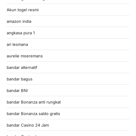
Akun togel resmi
amazon india
angkasa pura 1
ari lesmana
aurelie moeremans
bandar alternatif
bandar bagus
bandar BNI
bandar Bonanza anti rungkat
bandar Bonanza saldo gratis
bandar Casino 24 Jam