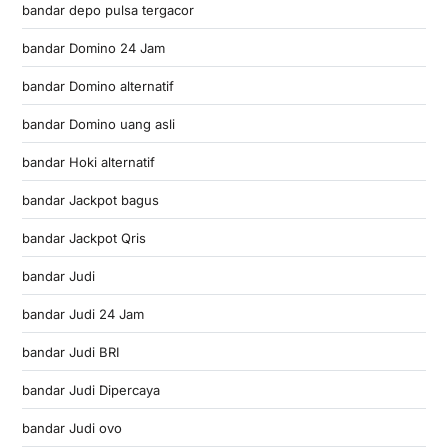
bandar depo pulsa tergacor
bandar Domino 24 Jam
bandar Domino alternatif
bandar Domino uang asli
bandar Hoki alternatif
bandar Jackpot bagus
bandar Jackpot Qris
bandar Judi
bandar Judi 24 Jam
bandar Judi BRI
bandar Judi Dipercaya
bandar Judi ovo