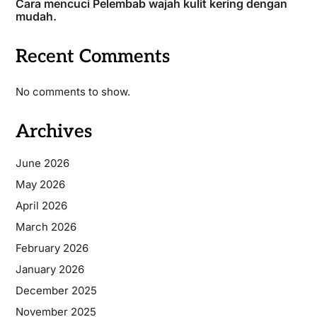
Cara mencuci Pelembab wajah kulit kering dengan
mudah.
Recent Comments
No comments to show.
Archives
June 2026
May 2026
April 2026
March 2026
February 2026
January 2026
December 2025
November 2025