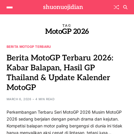
shuonuojidian
TAG
MotoGP 2026
BERITA MOTOGP TERBARU
Berita MotoGP Terbaru 2026:
Kabar Balapan, Hasil GP
Thailand & Update Kalender
MotoGP
MARCH 6, 2026
4 MIN READ
Perkembangan Terbaru Seri MotoGP 2026 Musim MotoGP
2026 sedang berjalan dengan penuh drama dan kejutan.
Kompetisi balapan motor paling bergengsi di dunia ini tidak
hanya menyajikan aksi cepat di lintasan, tetapi juga…