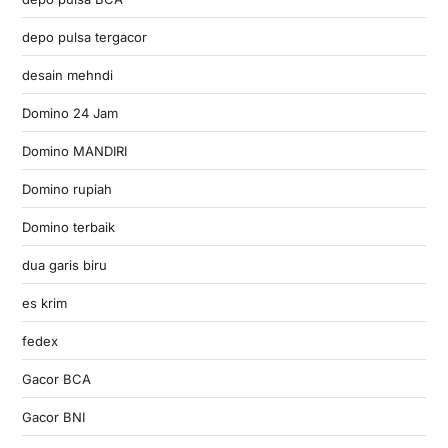
depo pulsa tergacor
desain mehndi
Domino 24 Jam
Domino MANDIRI
Domino rupiah
Domino terbaik
dua garis biru
es krim
fedex
Gacor BCA
Gacor BNI