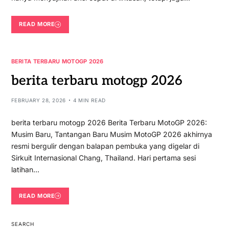
READ MORE
BERITA TERBARU MOTOGP 2026
berita terbaru motogp 2026
FEBRUARY 28, 2026
4 MIN READ
berita terbaru motogp 2026 Berita Terbaru MotoGP 2026:
Musim Baru, Tantangan Baru Musim MotoGP 2026 akhirnya
resmi bergulir dengan balapan pembuka yang digelar di
Sirkuit Internasional Chang, Thailand. Hari pertama sesi
latihan…
READ MORE
SEARCH