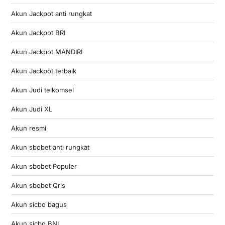
Akun Jackpot anti rungkat
Akun Jackpot BRI
Akun Jackpot MANDIRI
Akun Jackpot terbaik
Akun Judi telkomsel
Akun Judi XL
Akun resmi
Akun sbobet anti rungkat
Akun sbobet Populer
Akun sbobet Qris
Akun sicbo bagus
Akun sicbo BNI