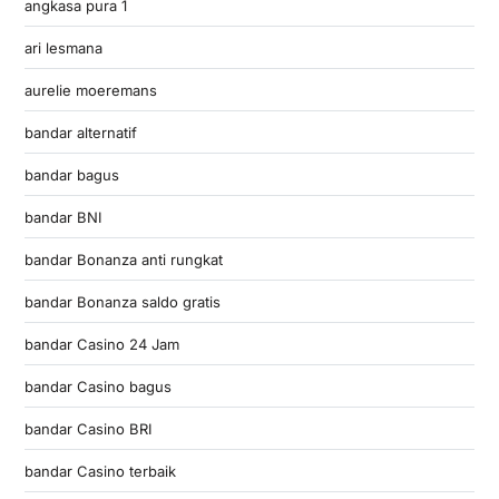
angkasa pura 1
ari lesmana
aurelie moeremans
bandar alternatif
bandar bagus
bandar BNI
bandar Bonanza anti rungkat
bandar Bonanza saldo gratis
bandar Casino 24 Jam
bandar Casino bagus
bandar Casino BRI
bandar Casino terbaik