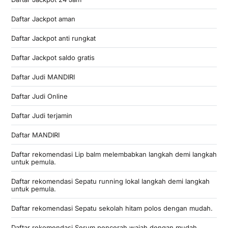
Daftar Jackpot aman
Daftar Jackpot anti rungkat
Daftar Jackpot saldo gratis
Daftar Judi MANDIRI
Daftar Judi Online
Daftar Judi terjamin
Daftar MANDIRI
Daftar rekomendasi Lip balm melembabkan langkah demi langkah
untuk pemula.
Daftar rekomendasi Sepatu running lokal langkah demi langkah
untuk pemula.
Daftar rekomendasi Sepatu sekolah hitam polos dengan mudah.
Daftar rekomendasi Serum pencerah wajah dengan mudah.