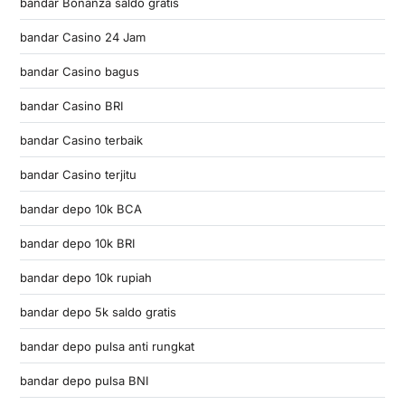
bandar Bonanza saldo gratis
bandar Casino 24 Jam
bandar Casino bagus
bandar Casino BRI
bandar Casino terbaik
bandar Casino terjitu
bandar depo 10k BCA
bandar depo 10k BRI
bandar depo 10k rupiah
bandar depo 5k saldo gratis
bandar depo pulsa anti rungkat
bandar depo pulsa BNI