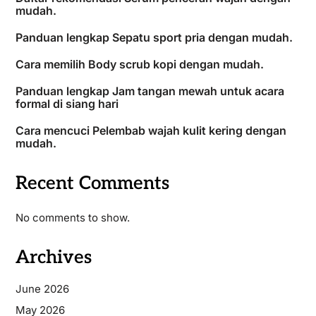
mudah.
Panduan lengkap Sepatu sport pria dengan mudah.
Cara memilih Body scrub kopi dengan mudah.
Panduan lengkap Jam tangan mewah untuk acara
formal di siang hari
Cara mencuci Pelembab wajah kulit kering dengan
mudah.
Recent Comments
No comments to show.
Archives
June 2026
May 2026