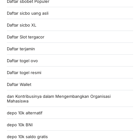
Daftar sbobet Populer
Daftar sicbo uang asli
Daftar sicbo XL
Daftar Slot tergacor
Daftar terjamin
Daftar togel ovo
Daftar togel resmi
Daftar Wallet
dan Kontribusinya dalam Mengembangkan Organisasi
Mahasiswa
depo 10k alternatif
depo 10k BNI
depo 10k saldo gratis