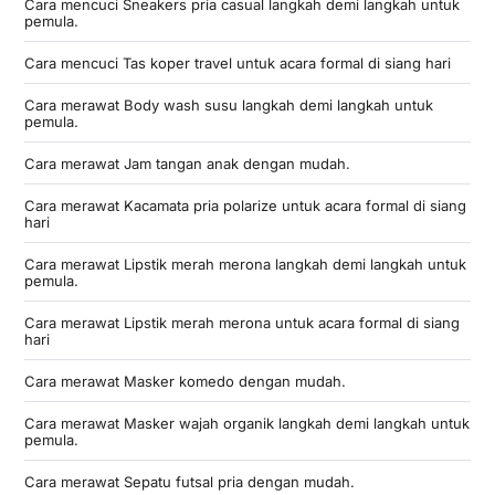
Cara mencuci Sneakers pria casual langkah demi langkah untuk
pemula.
Cara mencuci Tas koper travel untuk acara formal di siang hari
Cara merawat Body wash susu langkah demi langkah untuk
pemula.
Cara merawat Jam tangan anak dengan mudah.
Cara merawat Kacamata pria polarize untuk acara formal di siang
hari
Cara merawat Lipstik merah merona langkah demi langkah untuk
pemula.
Cara merawat Lipstik merah merona untuk acara formal di siang
hari
Cara merawat Masker komedo dengan mudah.
Cara merawat Masker wajah organik langkah demi langkah untuk
pemula.
Cara merawat Sepatu futsal pria dengan mudah.