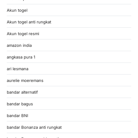
Akun togel
Akun togel anti rungkat
Akun togel resmi
amazon india
angkasa pura 1
ari lesmana
aurelie moeremans
bandar alternatif
bandar bagus
bandar BNI
bandar Bonanza anti rungkat