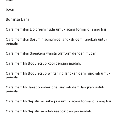
boca
Bonanza Dana
Cara memakai Lip cream nude untuk acara formal di siang hari
Cara memakai Serum niacinamide langkah demi langkah untuk
pemula.
Cara memakai Sneakers wanita platform dengan mudah.
Cara memilih Body scrub kopi dengan mudah.
Cara memilih Body scrub whitening langkah demi langkah untuk
pemula.
Cara memilih Jaket bomber pria langkah demi langkah untuk
pemula.
Cara memilih Sepatu lari nike pria untuk acara formal di siang hari
Cara memilih Sepatu sekolah reebok dengan mudah.