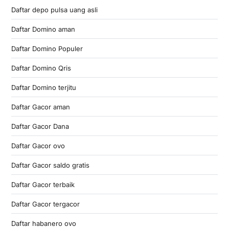
Daftar depo pulsa uang asli
Daftar Domino aman
Daftar Domino Populer
Daftar Domino Qris
Daftar Domino terjitu
Daftar Gacor aman
Daftar Gacor Dana
Daftar Gacor ovo
Daftar Gacor saldo gratis
Daftar Gacor terbaik
Daftar Gacor tergacor
Daftar habanero ovo