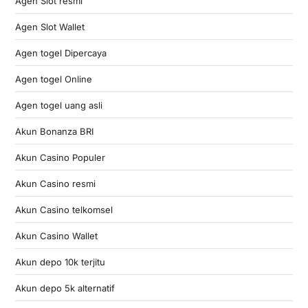
Agen Slot resmi
Agen Slot Wallet
Agen togel Dipercaya
Agen togel Online
Agen togel uang asli
Akun Bonanza BRI
Akun Casino Populer
Akun Casino resmi
Akun Casino telkomsel
Akun Casino Wallet
Akun depo 10k terjitu
Akun depo 5k alternatif