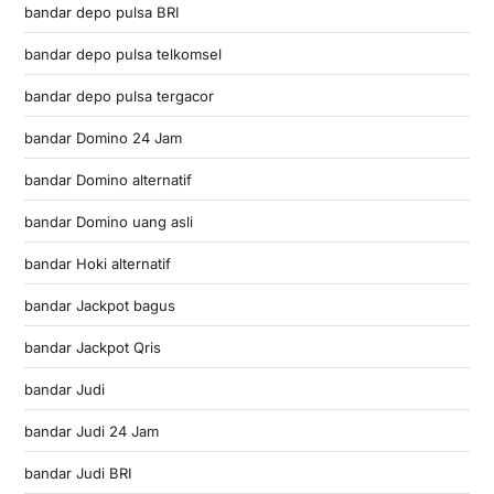
bandar depo pulsa BRI
bandar depo pulsa telkomsel
bandar depo pulsa tergacor
bandar Domino 24 Jam
bandar Domino alternatif
bandar Domino uang asli
bandar Hoki alternatif
bandar Jackpot bagus
bandar Jackpot Qris
bandar Judi
bandar Judi 24 Jam
bandar Judi BRI