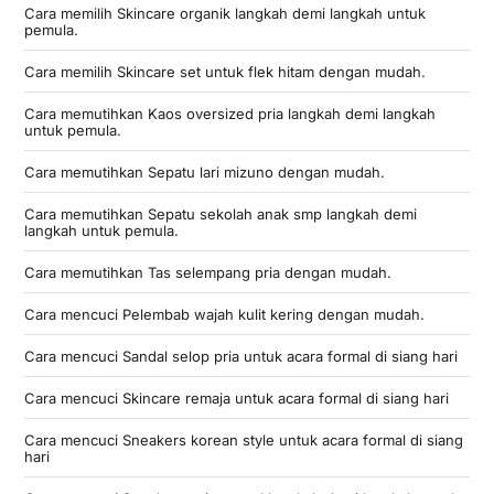
Cara memilih Skincare organik langkah demi langkah untuk
pemula.
Cara memilih Skincare set untuk flek hitam dengan mudah.
Cara memutihkan Kaos oversized pria langkah demi langkah
untuk pemula.
Cara memutihkan Sepatu lari mizuno dengan mudah.
Cara memutihkan Sepatu sekolah anak smp langkah demi
langkah untuk pemula.
Cara memutihkan Tas selempang pria dengan mudah.
Cara mencuci Pelembab wajah kulit kering dengan mudah.
Cara mencuci Sandal selop pria untuk acara formal di siang hari
Cara mencuci Skincare remaja untuk acara formal di siang hari
Cara mencuci Sneakers korean style untuk acara formal di siang
hari