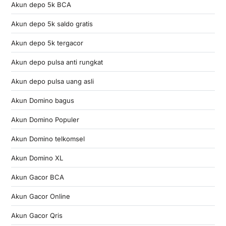
Akun depo 5k BCA
Akun depo 5k saldo gratis
Akun depo 5k tergacor
Akun depo pulsa anti rungkat
Akun depo pulsa uang asli
Akun Domino bagus
Akun Domino Populer
Akun Domino telkomsel
Akun Domino XL
Akun Gacor BCA
Akun Gacor Online
Akun Gacor Qris