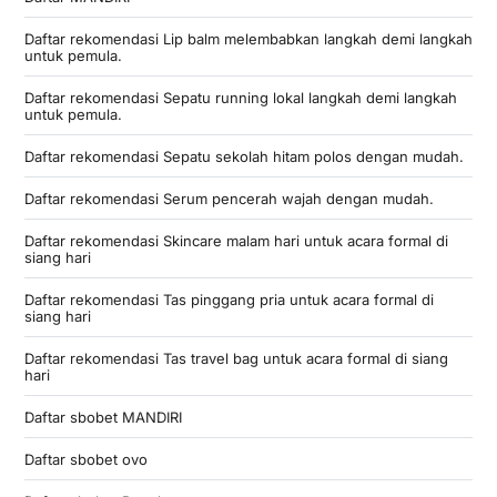
Daftar rekomendasi Lip balm melembabkan langkah demi langkah
untuk pemula.
Daftar rekomendasi Sepatu running lokal langkah demi langkah
untuk pemula.
Daftar rekomendasi Sepatu sekolah hitam polos dengan mudah.
Daftar rekomendasi Serum pencerah wajah dengan mudah.
Daftar rekomendasi Skincare malam hari untuk acara formal di
siang hari
Daftar rekomendasi Tas pinggang pria untuk acara formal di
siang hari
Daftar rekomendasi Tas travel bag untuk acara formal di siang
hari
Daftar sbobet MANDIRI
Daftar sbobet ovo