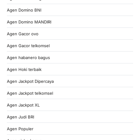
Agen Domino BNI
Agen Domino MANDIRI
Agen Gacor ovo
Agen Gacor telkomsel
Agen habanero bagus
Agen Hoki terbaik
Agen Jackpot Dipercaya
Agen Jackpot telkomsel
Agen Jackpot XL
Agen Judi BRI
Agen Populer