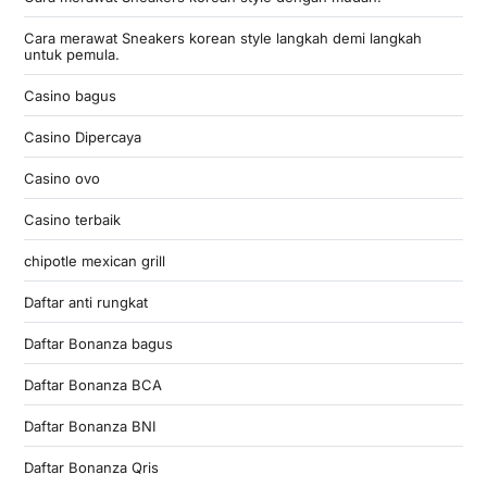
Cara merawat Sneakers korean style langkah demi langkah
untuk pemula.
Casino bagus
Casino Dipercaya
Casino ovo
Casino terbaik
chipotle mexican grill
Daftar anti rungkat
Daftar Bonanza bagus
Daftar Bonanza BCA
Daftar Bonanza BNI
Daftar Bonanza Qris