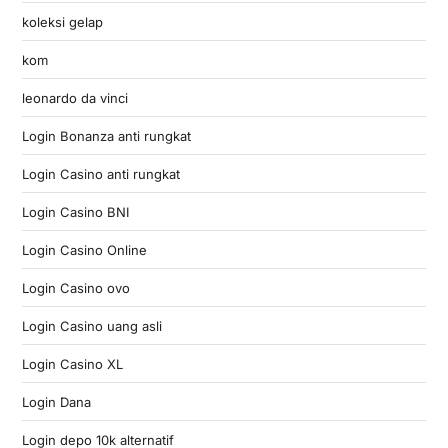
koleksi gelap
kom
leonardo da vinci
Login Bonanza anti rungkat
Login Casino anti rungkat
Login Casino BNI
Login Casino Online
Login Casino ovo
Login Casino uang asli
Login Casino XL
Login Dana
Login depo 10k alternatif