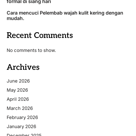
formal di siang hari
Cara mencuci Pelembab wajah kulit kering dengan
mudah.
Recent Comments
No comments to show.
Archives
June 2026
May 2026
April 2026
March 2026
February 2026
January 2026
December 2025