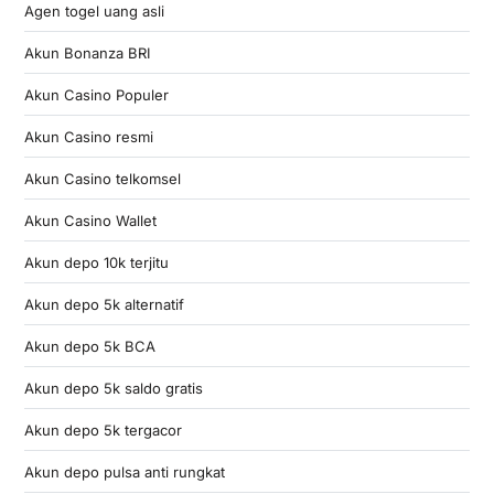
Agen togel uang asli
Akun Bonanza BRI
Akun Casino Populer
Akun Casino resmi
Akun Casino telkomsel
Akun Casino Wallet
Akun depo 10k terjitu
Akun depo 5k alternatif
Akun depo 5k BCA
Akun depo 5k saldo gratis
Akun depo 5k tergacor
Akun depo pulsa anti rungkat