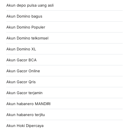
Akun depo pulsa uang asli
Akun Domino bagus
Akun Domino Populer
Akun Domino telkomsel
Akun Domino XL
Akun Gacor BCA
Akun Gacor Online
Akun Gacor Qris
Akun Gacor terjamin
Akun habanero MANDIRI
Akun habanero terjitu
Akun Hoki Dipercaya