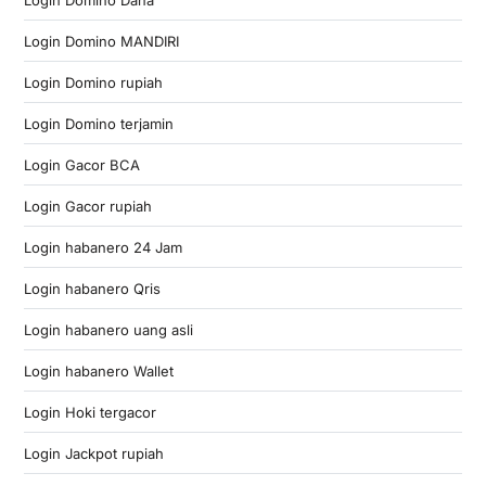
Login Domino MANDIRI
Login Domino rupiah
Login Domino terjamin
Login Gacor BCA
Login Gacor rupiah
Login habanero 24 Jam
Login habanero Qris
Login habanero uang asli
Login habanero Wallet
Login Hoki tergacor
Login Jackpot rupiah