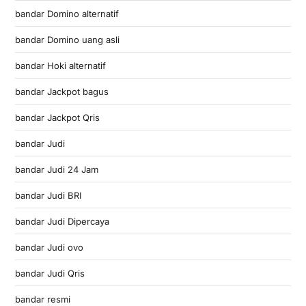
bandar Domino alternatif
bandar Domino uang asli
bandar Hoki alternatif
bandar Jackpot bagus
bandar Jackpot Qris
bandar Judi
bandar Judi 24 Jam
bandar Judi BRI
bandar Judi Dipercaya
bandar Judi ovo
bandar Judi Qris
bandar resmi