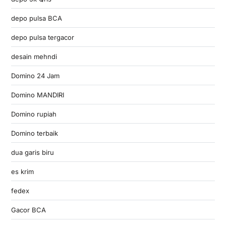
depo pulsa BCA
depo pulsa tergacor
desain mehndi
Domino 24 Jam
Domino MANDIRI
Domino rupiah
Domino terbaik
dua garis biru
es krim
fedex
Gacor BCA