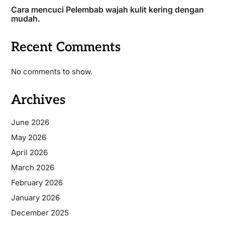
Cara mencuci Pelembab wajah kulit kering dengan
mudah.
Recent Comments
No comments to show.
Archives
June 2026
May 2026
April 2026
March 2026
February 2026
January 2026
December 2025