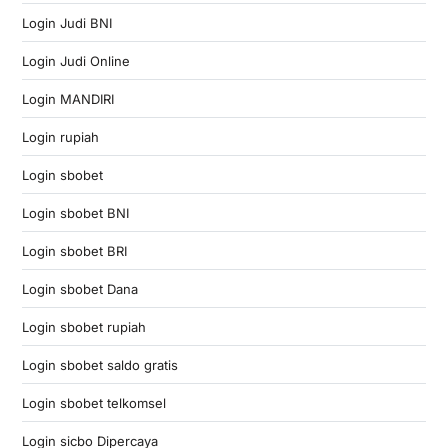
Login Judi BNI
Login Judi Online
Login MANDIRI
Login rupiah
Login sbobet
Login sbobet BNI
Login sbobet BRI
Login sbobet Dana
Login sbobet rupiah
Login sbobet saldo gratis
Login sbobet telkomsel
Login sicbo Dipercaya