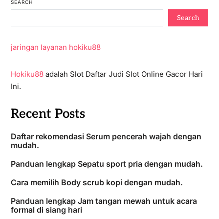
SEARCH
Search
jaringan layanan hokiku88
Hokiku88
adalah Slot Daftar Judi Slot Online Gacor Hari
Ini.
Recent Posts
Daftar rekomendasi Serum pencerah wajah dengan
mudah.
Panduan lengkap Sepatu sport pria dengan mudah.
Cara memilih Body scrub kopi dengan mudah.
Panduan lengkap Jam tangan mewah untuk acara
formal di siang hari