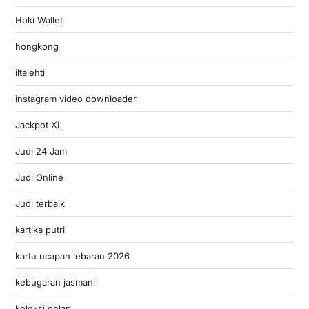
Hoki Wallet
hongkong
iltalehti
instagram video downloader
Jackpot XL
Judi 24 Jam
Judi Online
Judi terbaik
kartika putri
kartu ucapan lebaran 2026
kebugaran jasmani
koleksi gelap