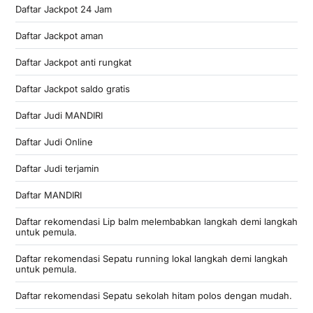
Daftar Jackpot 24 Jam
Daftar Jackpot aman
Daftar Jackpot anti rungkat
Daftar Jackpot saldo gratis
Daftar Judi MANDIRI
Daftar Judi Online
Daftar Judi terjamin
Daftar MANDIRI
Daftar rekomendasi Lip balm melembabkan langkah demi langkah
untuk pemula.
Daftar rekomendasi Sepatu running lokal langkah demi langkah
untuk pemula.
Daftar rekomendasi Sepatu sekolah hitam polos dengan mudah.