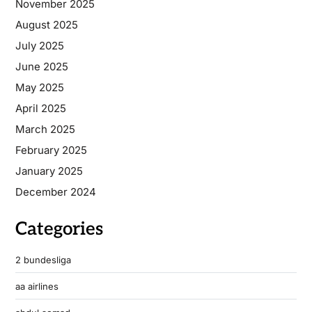
November 2025
August 2025
July 2025
June 2025
May 2025
April 2025
March 2025
February 2025
January 2025
December 2024
Categories
2 bundesliga
aa airlines