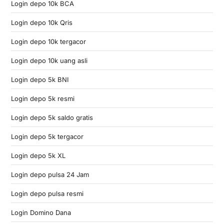
Login depo 10k BCA
Login depo 10k Qris
Login depo 10k tergacor
Login depo 10k uang asli
Login depo 5k BNI
Login depo 5k resmi
Login depo 5k saldo gratis
Login depo 5k tergacor
Login depo 5k XL
Login depo pulsa 24 Jam
Login depo pulsa resmi
Login Domino Dana