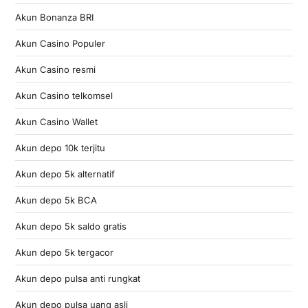
Akun Bonanza BRI
Akun Casino Populer
Akun Casino resmi
Akun Casino telkomsel
Akun Casino Wallet
Akun depo 10k terjitu
Akun depo 5k alternatif
Akun depo 5k BCA
Akun depo 5k saldo gratis
Akun depo 5k tergacor
Akun depo pulsa anti rungkat
Akun depo pulsa uang asli