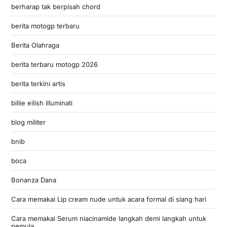
berharap tak berpisah chord
berita motogp terbaru
Berita Olahraga
berita terbaru motogp 2026
berita terkini artis
billie eilish illuminati
blog militer
bnib
boca
Bonanza Dana
Cara memakai Lip cream nude untuk acara formal di siang hari
Cara memakai Serum niacinamide langkah demi langkah untuk
pemula.