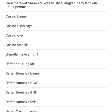
Cara merawat Sneakers korean style langkah demi langkah
untuk pemula.
Casino bagus
Casino Dipercaya
Casino ovo
Casino terbaik
chipotle mexican grill
Daftar anti rungkat
Daftar Bonanza bagus
Daftar Bonanza BCA
Daftar Bonanza BNI
Daftar Bonanza Qris
Daftar Casino bagus