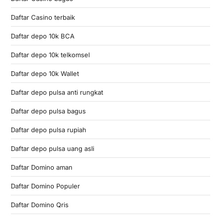
Daftar Casino terbaik
Daftar depo 10k BCA
Daftar depo 10k telkomsel
Daftar depo 10k Wallet
Daftar depo pulsa anti rungkat
Daftar depo pulsa bagus
Daftar depo pulsa rupiah
Daftar depo pulsa uang asli
Daftar Domino aman
Daftar Domino Populer
Daftar Domino Qris