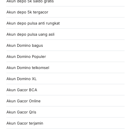
Akun depo 5k saldo gratis
Akun depo 5k tergacor
Akun depo pulsa anti rungkat
Akun depo pulsa uang asli
Akun Domino bagus
Akun Domino Populer
Akun Domino telkomsel
Akun Domino XL
Akun Gacor BCA
Akun Gacor Online
Akun Gacor Qris
Akun Gacor terjamin