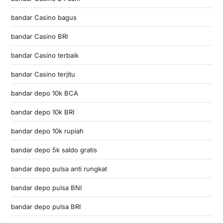
bandar Casino bagus
bandar Casino BRI
bandar Casino terbaik
bandar Casino terjitu
bandar depo 10k BCA
bandar depo 10k BRI
bandar depo 10k rupiah
bandar depo 5k saldo gratis
bandar depo pulsa anti rungkat
bandar depo pulsa BNI
bandar depo pulsa BRI