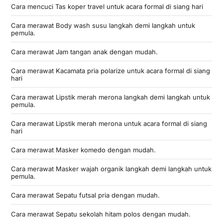
Cara mencuci Tas koper travel untuk acara formal di siang hari
Cara merawat Body wash susu langkah demi langkah untuk
pemula.
Cara merawat Jam tangan anak dengan mudah.
Cara merawat Kacamata pria polarize untuk acara formal di siang
hari
Cara merawat Lipstik merah merona langkah demi langkah untuk
pemula.
Cara merawat Lipstik merah merona untuk acara formal di siang
hari
Cara merawat Masker komedo dengan mudah.
Cara merawat Masker wajah organik langkah demi langkah untuk
pemula.
Cara merawat Sepatu futsal pria dengan mudah.
Cara merawat Sepatu sekolah hitam polos dengan mudah.