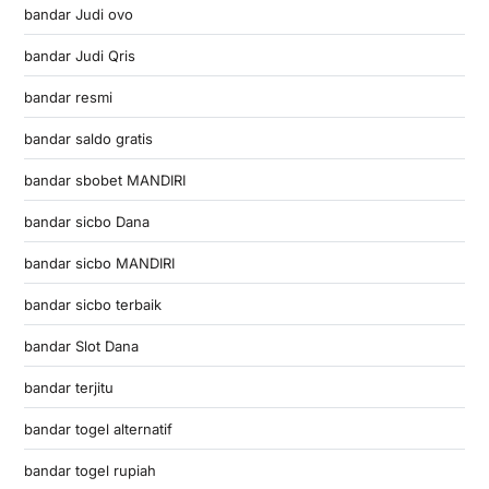
bandar Judi ovo
bandar Judi Qris
bandar resmi
bandar saldo gratis
bandar sbobet MANDIRI
bandar sicbo Dana
bandar sicbo MANDIRI
bandar sicbo terbaik
bandar Slot Dana
bandar terjitu
bandar togel alternatif
bandar togel rupiah