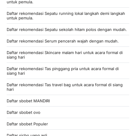
untuk pemula.
Daftar rekomendasi Sepatu running lokal langkah demi langkah
untuk pemula.
Daftar rekomendasi Sepatu sekolah hitam polos dengan mudah.
Daftar rekomendasi Serum pencerah wajah dengan mudah.
Daftar rekomendasi Skincare malam hari untuk acara formal di
siang hari
Daftar rekomendasi Tas pinggang pria untuk acara formal di
siang hari
Daftar rekomendasi Tas travel bag untuk acara formal di siang
hari
Daftar sbobet MANDIRI
Daftar sbobet ovo
Daftar sbobet Populer
Daftar sicbo uang asli