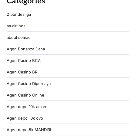
Categories
2 bundesliga
aa airlines
abdul somad
Agen Bonanza Dana
Agen Casino BCA
Agen Casino BRI
Agen Casino Dipercaya
Agen Casino Online
Agen depo 10k aman
Agen depo 10k ovo
Agen depo 5k MANDIRI