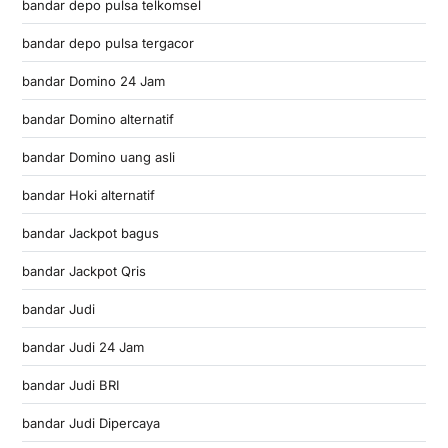
bandar depo pulsa telkomsel
bandar depo pulsa tergacor
bandar Domino 24 Jam
bandar Domino alternatif
bandar Domino uang asli
bandar Hoki alternatif
bandar Jackpot bagus
bandar Jackpot Qris
bandar Judi
bandar Judi 24 Jam
bandar Judi BRI
bandar Judi Dipercaya