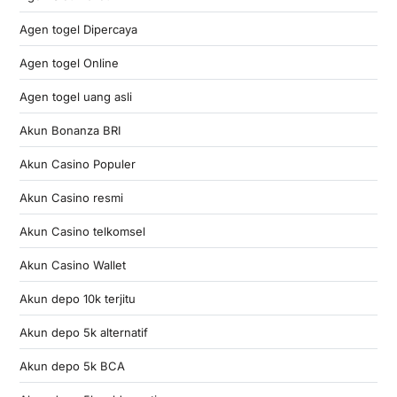
Agen togel Dipercaya
Agen togel Online
Agen togel uang asli
Akun Bonanza BRI
Akun Casino Populer
Akun Casino resmi
Akun Casino telkomsel
Akun Casino Wallet
Akun depo 10k terjitu
Akun depo 5k alternatif
Akun depo 5k BCA