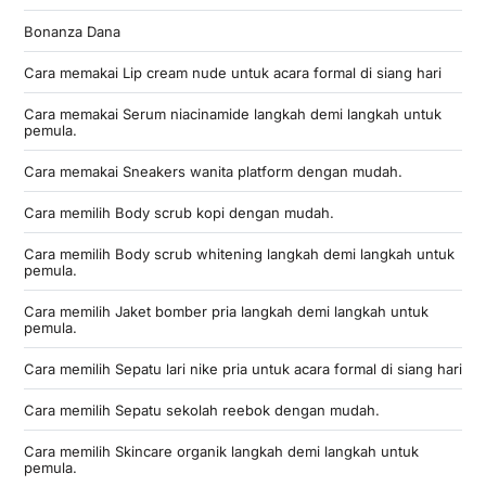
Bonanza Dana
Cara memakai Lip cream nude untuk acara formal di siang hari
Cara memakai Serum niacinamide langkah demi langkah untuk
pemula.
Cara memakai Sneakers wanita platform dengan mudah.
Cara memilih Body scrub kopi dengan mudah.
Cara memilih Body scrub whitening langkah demi langkah untuk
pemula.
Cara memilih Jaket bomber pria langkah demi langkah untuk
pemula.
Cara memilih Sepatu lari nike pria untuk acara formal di siang hari
Cara memilih Sepatu sekolah reebok dengan mudah.
Cara memilih Skincare organik langkah demi langkah untuk
pemula.