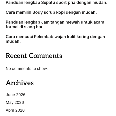
Panduan lengkap Sepatu sport pria dengan mudah.
Cara memilih Body scrub kopi dengan mudah.
Panduan lengkap Jam tangan mewah untuk acara
formal di siang hari
Cara mencuci Pelembab wajah kulit kering dengan
mudah.
Recent Comments
No comments to show.
Archives
June 2026
May 2026
April 2026