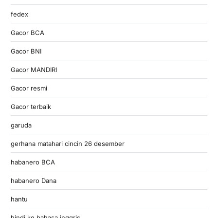
fedex
Gacor BCA
Gacor BNI
Gacor MANDIRI
Gacor resmi
Gacor terbaik
garuda
gerhana matahari cincin 26 desember
habanero BCA
habanero Dana
hantu
hindi ke bahasa inggris