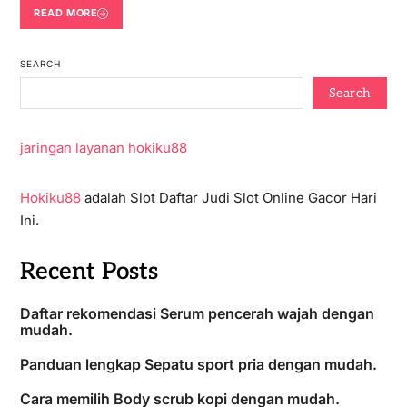
READ MORE
SEARCH
Search
jaringan layanan hokiku88
Hokiku88
adalah Slot Daftar Judi Slot Online Gacor Hari
Ini.
Recent Posts
Daftar rekomendasi Serum pencerah wajah dengan
mudah.
Panduan lengkap Sepatu sport pria dengan mudah.
Cara memilih Body scrub kopi dengan mudah.