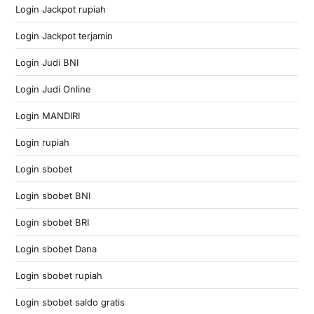
Login Jackpot rupiah
Login Jackpot terjamin
Login Judi BNI
Login Judi Online
Login MANDIRI
Login rupiah
Login sbobet
Login sbobet BNI
Login sbobet BRI
Login sbobet Dana
Login sbobet rupiah
Login sbobet saldo gratis