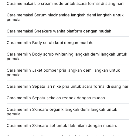
Cara memakai Lip cream nude untuk acara formal di siang hari
Cara memakai Serum niacinamide langkah demi langkah untuk
pemula.
Cara memakai Sneakers wanita platform dengan mudah.
Cara memilih Body scrub kopi dengan mudah.
Cara memilih Body scrub whitening langkah demi langkah untuk
pemula.
Cara memilih Jaket bomber pria langkah demi langkah untuk
pemula.
Cara memilih Sepatu lari nike pria untuk acara formal di siang hari
Cara memilih Sepatu sekolah reebok dengan mudah.
Cara memilih Skincare organik langkah demi langkah untuk
pemula.
Cara memilih Skincare set untuk flek hitam dengan mudah.