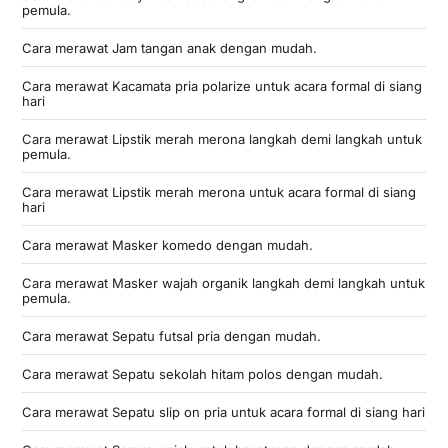
pemula.
Cara merawat Jam tangan anak dengan mudah.
Cara merawat Kacamata pria polarize untuk acara formal di siang
hari
Cara merawat Lipstik merah merona langkah demi langkah untuk
pemula.
Cara merawat Lipstik merah merona untuk acara formal di siang
hari
Cara merawat Masker komedo dengan mudah.
Cara merawat Masker wajah organik langkah demi langkah untuk
pemula.
Cara merawat Sepatu futsal pria dengan mudah.
Cara merawat Sepatu sekolah hitam polos dengan mudah.
Cara merawat Sepatu slip on pria untuk acara formal di siang hari