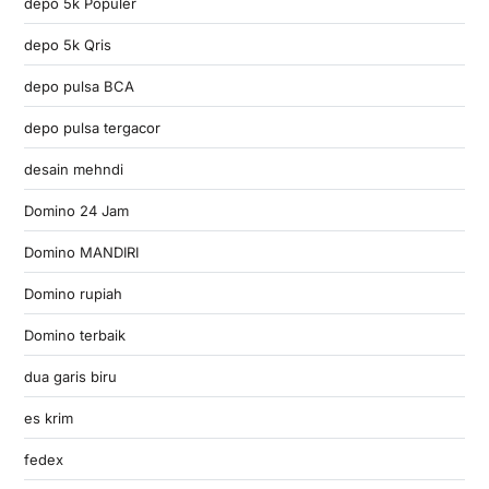
depo 5k Populer
depo 5k Qris
depo pulsa BCA
depo pulsa tergacor
desain mehndi
Domino 24 Jam
Domino MANDIRI
Domino rupiah
Domino terbaik
dua garis biru
es krim
fedex