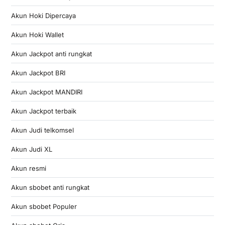
Akun Hoki Dipercaya
Akun Hoki Wallet
Akun Jackpot anti rungkat
Akun Jackpot BRI
Akun Jackpot MANDIRI
Akun Jackpot terbaik
Akun Judi telkomsel
Akun Judi XL
Akun resmi
Akun sbobet anti rungkat
Akun sbobet Populer