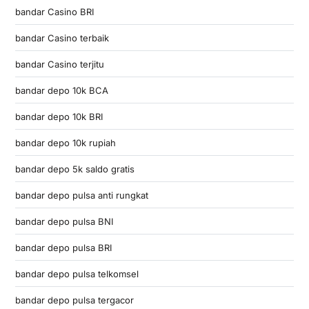
bandar Casino BRI
bandar Casino terbaik
bandar Casino terjitu
bandar depo 10k BCA
bandar depo 10k BRI
bandar depo 10k rupiah
bandar depo 5k saldo gratis
bandar depo pulsa anti rungkat
bandar depo pulsa BNI
bandar depo pulsa BRI
bandar depo pulsa telkomsel
bandar depo pulsa tergacor