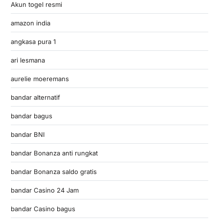
Akun togel resmi
amazon india
angkasa pura 1
ari lesmana
aurelie moeremans
bandar alternatif
bandar bagus
bandar BNI
bandar Bonanza anti rungkat
bandar Bonanza saldo gratis
bandar Casino 24 Jam
bandar Casino bagus