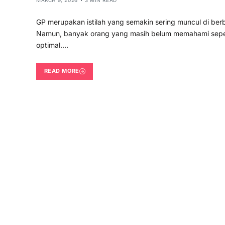
MARCH 9, 2026
3 MIN READ
GP merupakan istilah yang semakin sering muncul di berb
Namun, banyak orang yang masih belum memahami sep
optimal.…
READ MORE