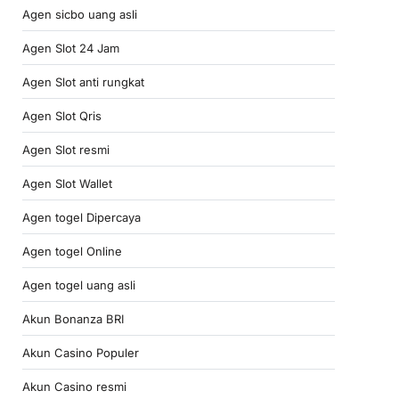
Agen sicbo uang asli
Agen Slot 24 Jam
Agen Slot anti rungkat
Agen Slot Qris
Agen Slot resmi
Agen Slot Wallet
Agen togel Dipercaya
Agen togel Online
Agen togel uang asli
Akun Bonanza BRI
Akun Casino Populer
Akun Casino resmi