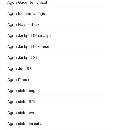
Agen Gacor telkomsel
Agen habanero bagus
Agen Hoki terbaik
Agen Jackpot Dipercaya
Agen Jackpot telkomsel
Agen Jackpot XL
Agen Judi BRI
Agen Populer
Agen sicbo bagus
Agen sicbo BRI
Agen sicbo ovo
Agen sicbo terbaik