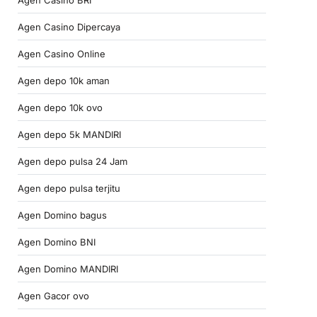
Agen Casino Dipercaya
Agen Casino Online
Agen depo 10k aman
Agen depo 10k ovo
Agen depo 5k MANDIRI
Agen depo pulsa 24 Jam
Agen depo pulsa terjitu
Agen Domino bagus
Agen Domino BNI
Agen Domino MANDIRI
Agen Gacor ovo