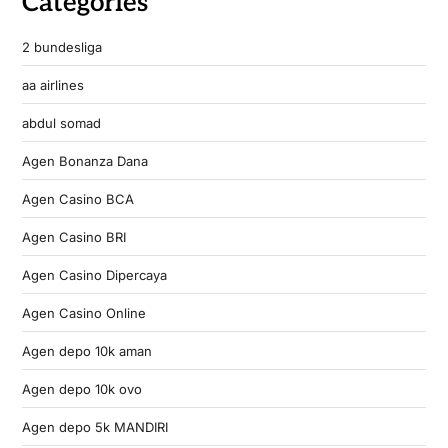
Categories
2 bundesliga
aa airlines
abdul somad
Agen Bonanza Dana
Agen Casino BCA
Agen Casino BRI
Agen Casino Dipercaya
Agen Casino Online
Agen depo 10k aman
Agen depo 10k ovo
Agen depo 5k MANDIRI