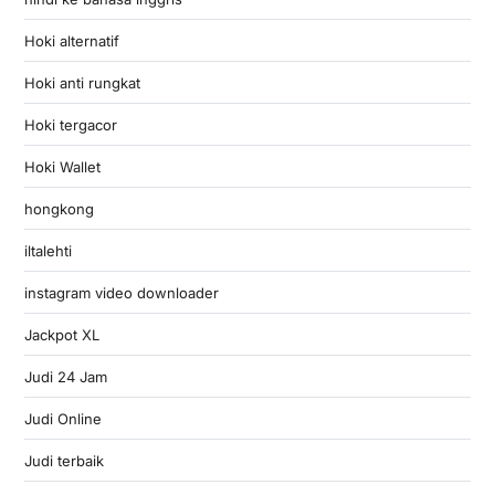
Hoki alternatif
Hoki anti rungkat
Hoki tergacor
Hoki Wallet
hongkong
iltalehti
instagram video downloader
Jackpot XL
Judi 24 Jam
Judi Online
Judi terbaik