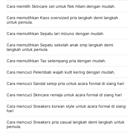
Cara memilih Skincare set untuk flek hitam dengan mudah.
Cara memutihkan Kaos oversized pria langkah demi langkah
untuk pemula.
Cara memutihkan Sepatu lari mizuno dengan mudah.
Cara memutihkan Sepatu sekolah anak smp langkah demi
langkah untuk pemula.
Cara memutihkan Tas selempang pria dengan mudah.
Cara mencuci Pelembab wajah kulit kering dengan mudah.
Cara mencuci Sandal selop pria untuk acara formal di siang hari
Cara mencuci Skincare remaja untuk acara formal di siang hari
Cara mencuci Sneakers korean style untuk acara formal di siang
hari
Cara mencuci Sneakers pria casual langkah demi langkah untuk
pemula.