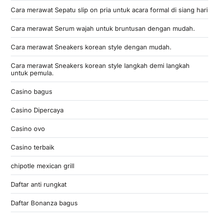
Cara merawat Sepatu slip on pria untuk acara formal di siang hari
Cara merawat Serum wajah untuk bruntusan dengan mudah.
Cara merawat Sneakers korean style dengan mudah.
Cara merawat Sneakers korean style langkah demi langkah
untuk pemula.
Casino bagus
Casino Dipercaya
Casino ovo
Casino terbaik
chipotle mexican grill
Daftar anti rungkat
Daftar Bonanza bagus