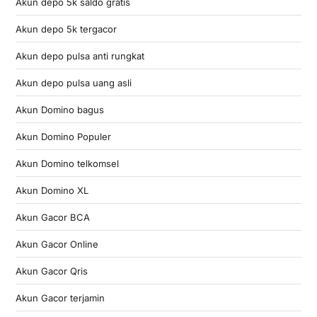
Akun depo 5k saldo gratis
Akun depo 5k tergacor
Akun depo pulsa anti rungkat
Akun depo pulsa uang asli
Akun Domino bagus
Akun Domino Populer
Akun Domino telkomsel
Akun Domino XL
Akun Gacor BCA
Akun Gacor Online
Akun Gacor Qris
Akun Gacor terjamin