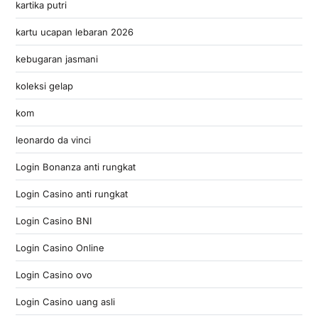
kartika putri
kartu ucapan lebaran 2026
kebugaran jasmani
koleksi gelap
kom
leonardo da vinci
Login Bonanza anti rungkat
Login Casino anti rungkat
Login Casino BNI
Login Casino Online
Login Casino ovo
Login Casino uang asli