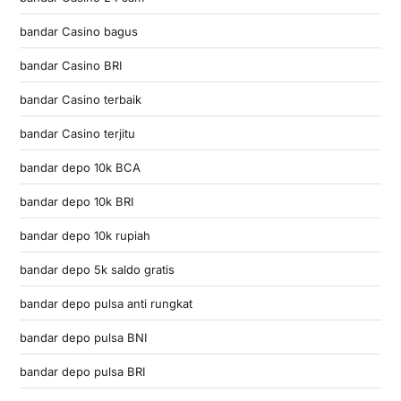
bandar Casino bagus
bandar Casino BRI
bandar Casino terbaik
bandar Casino terjitu
bandar depo 10k BCA
bandar depo 10k BRI
bandar depo 10k rupiah
bandar depo 5k saldo gratis
bandar depo pulsa anti rungkat
bandar depo pulsa BNI
bandar depo pulsa BRI