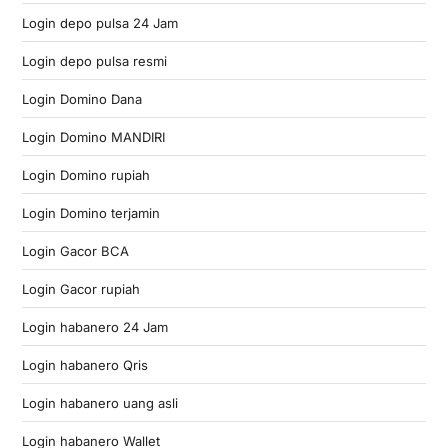
Login depo pulsa 24 Jam
Login depo pulsa resmi
Login Domino Dana
Login Domino MANDIRI
Login Domino rupiah
Login Domino terjamin
Login Gacor BCA
Login Gacor rupiah
Login habanero 24 Jam
Login habanero Qris
Login habanero uang asli
Login habanero Wallet