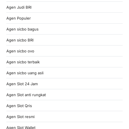
Agen Judi BRI
Agen Populer
Agen sicbo bagus
Agen sicbo BRI
Agen sicbo ovo
Agen sicbo terbaik
Agen sicbo uang asli
Agen Slot 24 Jam
Agen Slot anti rungkat
Agen Slot Qris
Agen Slot resmi
Agen Slot Wallet