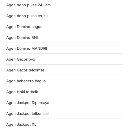
Agen depo pulsa 24 Jam
Agen depo pulsa terjitu
Agen Domino bagus
Agen Domino BNI
Agen Domino MANDIRI
Agen Gacor ovo
Agen Gacor telkomsel
Agen habanero bagus
Agen Hoki terbaik
Agen Jackpot Dipercaya
Agen Jackpot telkomsel
Agen Jackpot XL