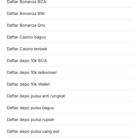
Daftar Bonanza BCA
Daftar Bonanza BNI
Daftar Bonanza Qris
Daftar Casino bagus
Daftar Casino terbaik
Daftar depo 10k BCA
Daftar depo 10k telkomsel
Daftar depo 10k Wallet
Daftar depo pulsa anti rungkat
Daftar depo pulsa bagus
Daftar depo pulsa rupiah
Daftar depo pulsa uang asli