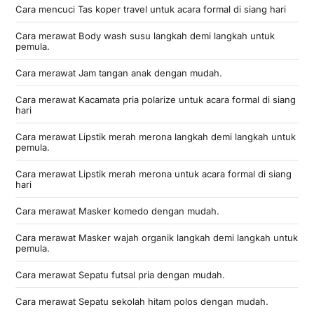
Cara mencuci Tas koper travel untuk acara formal di siang hari
Cara merawat Body wash susu langkah demi langkah untuk
pemula.
Cara merawat Jam tangan anak dengan mudah.
Cara merawat Kacamata pria polarize untuk acara formal di siang
hari
Cara merawat Lipstik merah merona langkah demi langkah untuk
pemula.
Cara merawat Lipstik merah merona untuk acara formal di siang
hari
Cara merawat Masker komedo dengan mudah.
Cara merawat Masker wajah organik langkah demi langkah untuk
pemula.
Cara merawat Sepatu futsal pria dengan mudah.
Cara merawat Sepatu sekolah hitam polos dengan mudah.