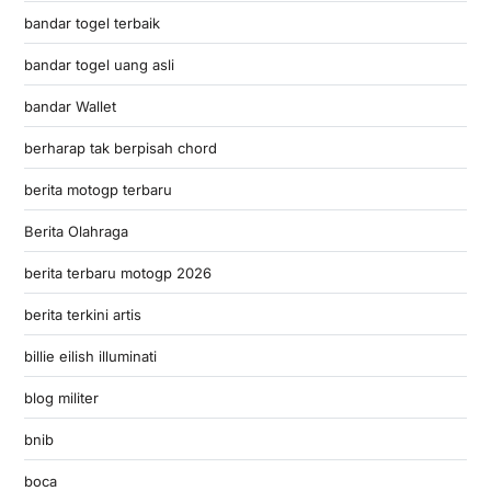
bandar togel terbaik
bandar togel uang asli
bandar Wallet
berharap tak berpisah chord
berita motogp terbaru
Berita Olahraga
berita terbaru motogp 2026
berita terkini artis
billie eilish illuminati
blog militer
bnib
boca