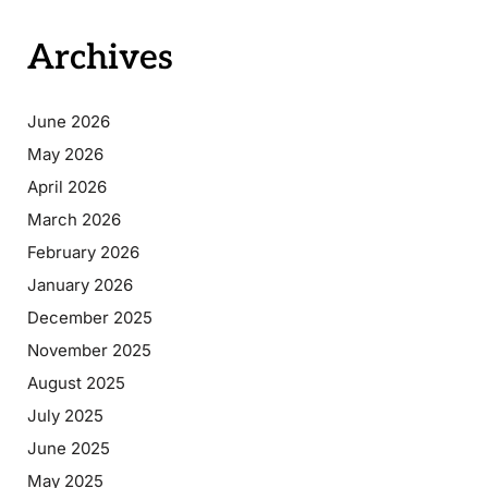
Archives
June 2026
May 2026
April 2026
March 2026
February 2026
January 2026
December 2025
November 2025
August 2025
July 2025
June 2025
May 2025