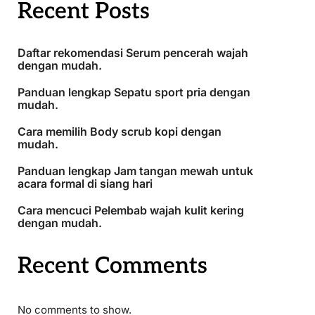
Recent Posts
Daftar rekomendasi Serum pencerah wajah
dengan mudah.
Panduan lengkap Sepatu sport pria dengan
mudah.
Cara memilih Body scrub kopi dengan
mudah.
Panduan lengkap Jam tangan mewah untuk
acara formal di siang hari
Cara mencuci Pelembab wajah kulit kering
dengan mudah.
Recent Comments
No comments to show.