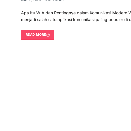
MAY 2, 2026
3 MIN READ
Apa Itu W A dan Pentingnya dalam Komunikasi Modern W 
menjadi salah satu aplikasi komunikasi paling populer di 
READ MORE