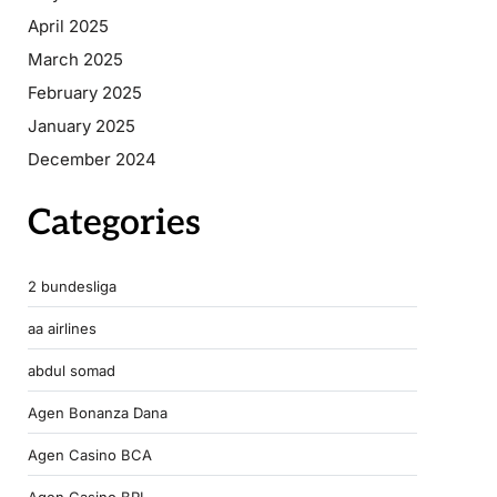
April 2025
March 2025
February 2025
January 2025
December 2024
Categories
2 bundesliga
aa airlines
abdul somad
Agen Bonanza Dana
Agen Casino BCA
Agen Casino BRI