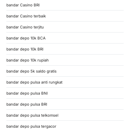
bandar Casino BRI
bandar Casino terbaik
bandar Casino terjitu
bandar depo 10k BCA
bandar depo 10k BRI
bandar depo 10k rupiah
bandar depo 5k saldo gratis
bandar depo pulsa anti rungkat
bandar depo pulsa BNI
bandar depo pulsa BRI
bandar depo pulsa telkomsel
bandar depo pulsa tergacor