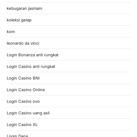
kebugaran jasmani
koleksi gelap
kom
leonardo da vinci
Login Bonanza anti rungkat
Login Casino anti rungkat
Login Casino BNI
Login Casino Online
Login Casino ovo
Login Casino uang asli
Login Casino XL
Login Dana