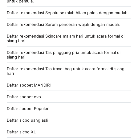
untuk pemula.
Daftar rekomendasi Sepatu sekolah hitam polos dengan mudah.
Daftar rekomendasi Serum pencerah wajah dengan mudah.
Daftar rekomendasi Skincare malam hari untuk acara formal di
siang hari
Daftar rekomendasi Tas pinggang pria untuk acara formal di
siang hari
Daftar rekomendasi Tas travel bag untuk acara formal di siang
hari
Daftar sbobet MANDIRI
Daftar sbobet ovo
Daftar sbobet Populer
Daftar sicbo uang asli
Daftar sicbo XL