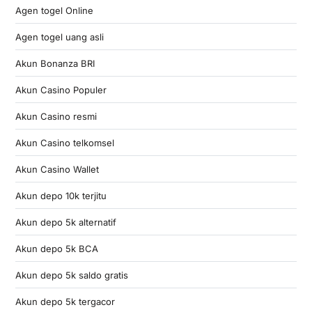
Agen togel Online
Agen togel uang asli
Akun Bonanza BRI
Akun Casino Populer
Akun Casino resmi
Akun Casino telkomsel
Akun Casino Wallet
Akun depo 10k terjitu
Akun depo 5k alternatif
Akun depo 5k BCA
Akun depo 5k saldo gratis
Akun depo 5k tergacor