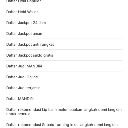
Daftar Hoki Populer
Daftar Hoki Wallet
Daftar Jackpot 24 Jam
Daftar Jackpot aman
Daftar Jackpot anti rungkat
Daftar Jackpot saldo gratis
Daftar Judi MANDIRI
Daftar Judi Online
Daftar Judi terjamin
Daftar MANDIRI
Daftar rekomendasi Lip balm melembabkan langkah demi langkah
untuk pemula.
Daftar rekomendasi Sepatu running lokal langkah demi langkah