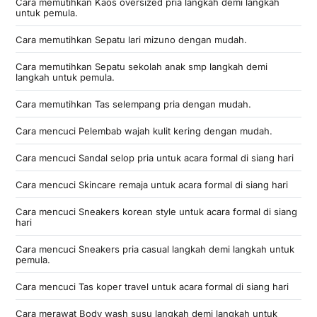
Cara memutihkan Kaos oversized pria langkah demi langkah
untuk pemula.
Cara memutihkan Sepatu lari mizuno dengan mudah.
Cara memutihkan Sepatu sekolah anak smp langkah demi
langkah untuk pemula.
Cara memutihkan Tas selempang pria dengan mudah.
Cara mencuci Pelembab wajah kulit kering dengan mudah.
Cara mencuci Sandal selop pria untuk acara formal di siang hari
Cara mencuci Skincare remaja untuk acara formal di siang hari
Cara mencuci Sneakers korean style untuk acara formal di siang
hari
Cara mencuci Sneakers pria casual langkah demi langkah untuk
pemula.
Cara mencuci Tas koper travel untuk acara formal di siang hari
Cara merawat Body wash susu langkah demi langkah untuk