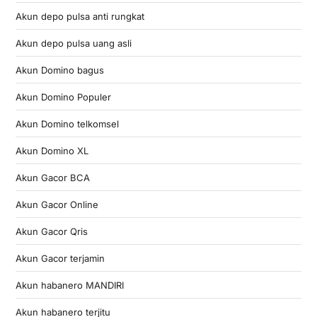
Akun depo pulsa anti rungkat
Akun depo pulsa uang asli
Akun Domino bagus
Akun Domino Populer
Akun Domino telkomsel
Akun Domino XL
Akun Gacor BCA
Akun Gacor Online
Akun Gacor Qris
Akun Gacor terjamin
Akun habanero MANDIRI
Akun habanero terjitu