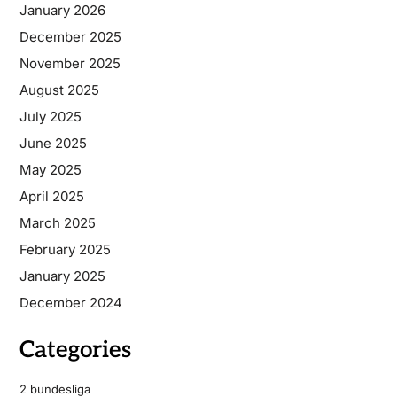
January 2026
December 2025
November 2025
August 2025
July 2025
June 2025
May 2025
April 2025
March 2025
February 2025
January 2025
December 2024
Categories
2 bundesliga