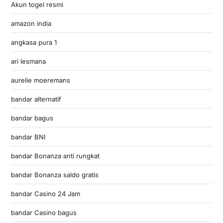
Akun togel resmi
amazon india
angkasa pura 1
ari lesmana
aurelie moeremans
bandar alternatif
bandar bagus
bandar BNI
bandar Bonanza anti rungkat
bandar Bonanza saldo gratis
bandar Casino 24 Jam
bandar Casino bagus