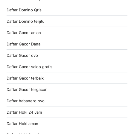
Daftar Domino Qris
Daftar Domino terjitu
Daftar Gacor aman
Daftar Gacor Dana
Daftar Gacor ovo
Daftar Gacor saldo gratis
Daftar Gacor terbaik
Daftar Gacor tergacor
Daftar habanero ovo
Daftar Hoki 24 Jam
Daftar Hoki aman