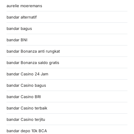
aurelie moeremans
bandar alternatif
bandar bagus
bandar BNI
bandar Bonanza anti rungkat
bandar Bonanza saldo gratis
bandar Casino 24 Jam
bandar Casino bagus
bandar Casino BRI
bandar Casino terbaik
bandar Casino terjitu
bandar depo 10k BCA