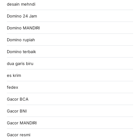
desain mehndi
Domino 24 Jam
Domino MANDIRI
Domino rupiah
Domino terbaik
dua garis biru
es krim
fedex
Gacor BCA
Gacor BNI
Gacor MANDIRI
Gacor resmi