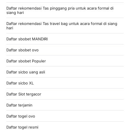
Daftar rekomendasi Tas pinggang pria untuk acara formal di
siang hari
Daftar rekomendasi Tas travel bag untuk acara formal di siang
hari
Daftar sbobet MANDIRI
Daftar sbobet ovo
Daftar sbobet Populer
Daftar sicbo uang asli
Daftar sicbo XL
Daftar Slot tergacor
Daftar terjamin
Daftar togel ovo
Daftar togel resmi