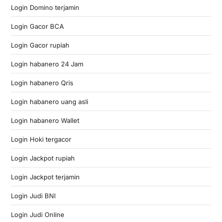
Login Domino terjamin
Login Gacor BCA
Login Gacor rupiah
Login habanero 24 Jam
Login habanero Qris
Login habanero uang asli
Login habanero Wallet
Login Hoki tergacor
Login Jackpot rupiah
Login Jackpot terjamin
Login Judi BNI
Login Judi Online