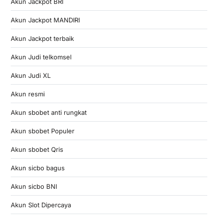
Akun Jackpot BRI
Akun Jackpot MANDIRI
Akun Jackpot terbaik
Akun Judi telkomsel
Akun Judi XL
Akun resmi
Akun sbobet anti rungkat
Akun sbobet Populer
Akun sbobet Qris
Akun sicbo bagus
Akun sicbo BNI
Akun Slot Dipercaya