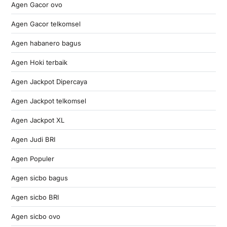
Agen Gacor ovo
Agen Gacor telkomsel
Agen habanero bagus
Agen Hoki terbaik
Agen Jackpot Dipercaya
Agen Jackpot telkomsel
Agen Jackpot XL
Agen Judi BRI
Agen Populer
Agen sicbo bagus
Agen sicbo BRI
Agen sicbo ovo