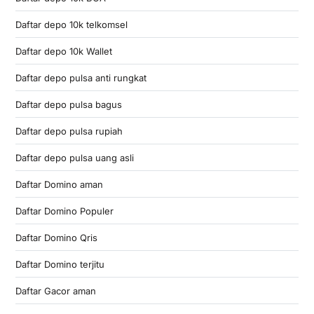
Daftar depo 10k telkomsel
Daftar depo 10k Wallet
Daftar depo pulsa anti rungkat
Daftar depo pulsa bagus
Daftar depo pulsa rupiah
Daftar depo pulsa uang asli
Daftar Domino aman
Daftar Domino Populer
Daftar Domino Qris
Daftar Domino terjitu
Daftar Gacor aman