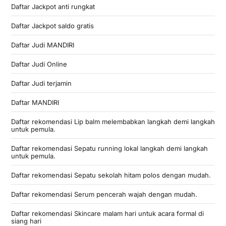
Daftar Jackpot anti rungkat
Daftar Jackpot saldo gratis
Daftar Judi MANDIRI
Daftar Judi Online
Daftar Judi terjamin
Daftar MANDIRI
Daftar rekomendasi Lip balm melembabkan langkah demi langkah
untuk pemula.
Daftar rekomendasi Sepatu running lokal langkah demi langkah
untuk pemula.
Daftar rekomendasi Sepatu sekolah hitam polos dengan mudah.
Daftar rekomendasi Serum pencerah wajah dengan mudah.
Daftar rekomendasi Skincare malam hari untuk acara formal di
siang hari